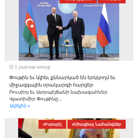
1 շաբաթ առաջ
Փութին եւ Ալիեւ քննարկած են երկկողմ եւ
միջազգային օրակարգի հարցեր
Ռուսիոյ եւ Ատրպէյճանի նախագահներ
Վլատիմիր Փութինը...
Ավելին »
#Իսրայէլ
#Միացեալ Նահանգներ