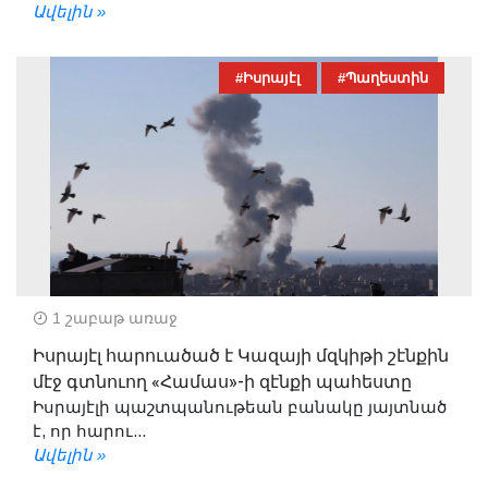
Ավելին »
#Իսրայէլ
#Պաղեստին
1 շաբաթ առաջ
Իսրայէլ հարուածած է Կազայի մզկիթի շէնքին
մէջ գտնուող «Համաս»-ի զէնքի պահեստը
Իսրայէլի պաշտպանութեան բանակը յայտնած
է, որ հարու...
Ավելին »