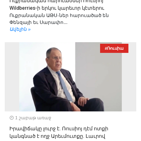
Ուքրանական հարուածներ Ռուսիոյ
Wildberries-ի երկու կարեւոր կէտերու
Ուքրանական ԱԹՍ-ներ հարուածած են
Փենզայի եւ Սարափո...
Ավելին »
#Ռուսիա
1 շաբաթ առաջ
Իրավիճակը լուրջ է. Ռուսիոյ դէմ ոտքի
կանգնած է ողջ Արեւմուտքը. Լաւրով