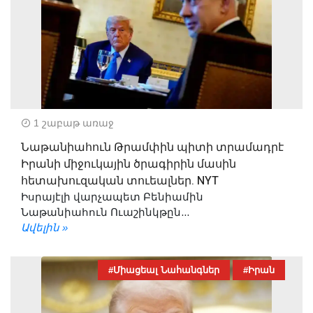
1 շաբաթ առաջ
Նաթանիահուն Թրամփին պիտի տրամադրէ
Իրանի միջուկային ծրագիրին մասին
հետախուզական տուեալներ. NYT
Իսրայէլի վարչապետ Բենիամին
Նաթանիահուն Ուաշինկթըն...
Ավելին »
#Միացեալ Նահանգներ
#Իրան