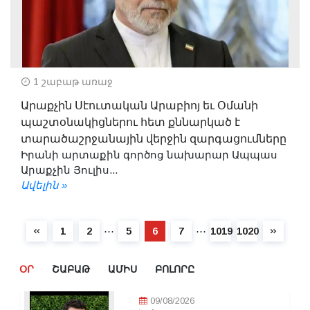
1 շաբաթ առաջ
Արաքչին Սէուտական Արաբիոյ եւ Օմանի
պաշտօնակիցներու հետ քննարկած է
տարածաշրջանային վերջին զարգացումները
Իրանի արտաքին գործոց նախարար Ապպաս
Արաքչին Յուլիս...
Ավելին »
⋯
⋯
1
2
5
6
7
1019
1020
ՕՐ
ՇԱԲԱԹ
ԱՄԻՍ
ԲՈԼՈՐԸ
09/08/2026