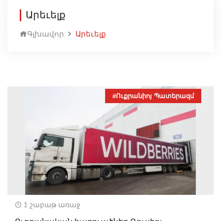
Արեւելք
Գլխավոր
Արեւելք
#Ուքրանիոյ Պատերազմ
1 շաբաթ առաջ