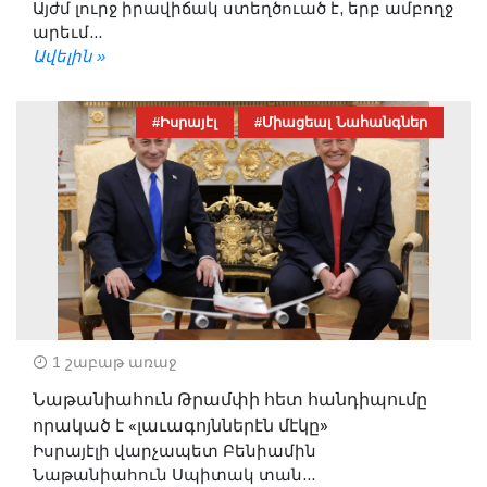
Այժմ լուրջ իրավիճակ ստեղծուած է, երբ ամբողջ
արեւմ...
Ավելին »
#Իսրայէլ
#Միացեալ Նահանգներ
1 շաբաթ առաջ
Նաթանիահուն Թրամփի հետ հանդիպումը
որակած է «լաւագոյններէն մէկը»
Իսրայէլի վարչապետ Բենիամին
Նաթանիահուն Սպիտակ տան...