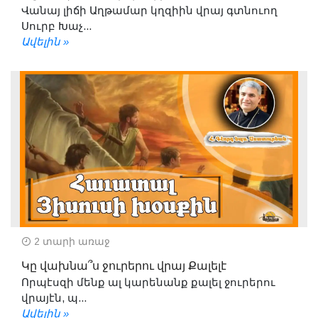
Վանայ լիճի Աղթամար կղզիին վրայ գտնուող
Սուրբ Խաչ...
Ավելին »
2 տարի առաջ
Կը վախնա՞ս ջուրերու վրայ Քալելէ
Որպէսզի մենք ալ կարենանք քալել ջուրերու
վրայէն, պ...
Ավելին »