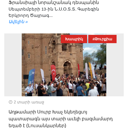
Ֆրանսիայի նորանշանակ դեսպանին
Սեպտեմբերի 13-ին Ն.Ս.Օ.Տ.Տ. Գարեգին
Երկրորդ Ծայրագ...
Ավելին »
Խապրիկ
#Թուրքիա
2 տարի առաջ
Աղթամարի Սուրբ Խաչ եկեղեցւոյ
պատարագն այս տարի աւելի բազմամարդ
եղած է (Լուսանկարներ)