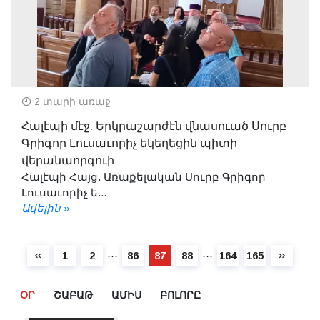
2 տարի առաջ
Հալէպի մէջ. Երկրաշարժէն վնասուած Սուրբ
Գրիգոր Լուսաւորիչ եկեղեցին պիտի
վերանաորգուի
Հալէպի Հայց. Առաքելական Սուրբ Գրիգոր
Լուսաւորիչ ե...
Ավելին »
⋯
⋯
1
2
86
87
88
164
165
ՕՐ
ՇԱԲԱԹ
ԱՄԻՍ
ԲՈԼՈՐԸ