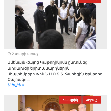
2 տարի առաջ
Ամենայն Հայոց Կաթողիկոսն ընդունեց
արցախցի երիտասարդներին
Սեպտեմբերի 8-ին Ն.Ս.Օ.Տ.Տ. Գարեգին Երկրորդ
Ծայրագո...
Ավելին »
Խապրիկ
#Իրաք