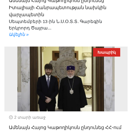
Ամենայն Հայոց Կաթողիկոսն ընդունեց
Իտալիայի Հանրապետության նախկին
վարչապետին
Սեպտեմբերի 13-ին Ն.Ս.Օ.Տ.Տ. Գարեգին
Երկրորդ Ծայրա...
Ավելին »
Խապրիկ
2 տարի առաջ
Ամենայն Հայոց Կաթողիկոսն ընդունեց ՀՀ-ում