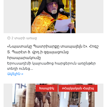
2 տարի առաջ
«Նպատակը Պատրիարքը տապալելն է». Հոգշ
Տ. Պարէտ ծ. վրդ.ի զգայացունց
հրապարակումը
Երուսաղէմի կալուածոց հարցերուն առընթեր
տեղի ունեց...
Ավելին »
Խապրիկ
#Հայկական Հալէպ