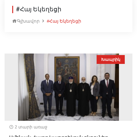
#Հայ Եկեղեցի
Գլխավոր
#Հայ Եկեղեցի
Խապրիկ
2 տարի առաջ