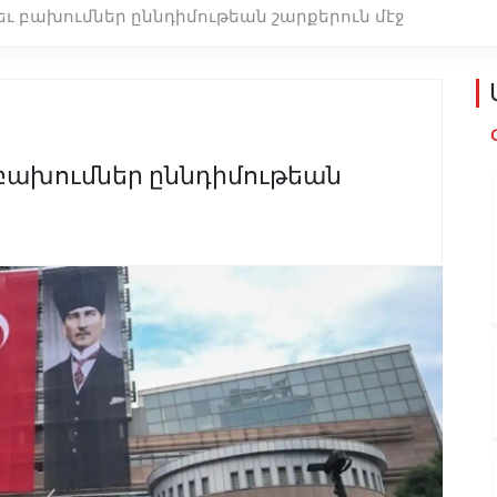
ւ բախումներ ըննդիմութեան շարքերուն մէջ
բախումներ ըննդիմութեան