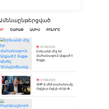
Ամենաընթերցված
ՕՐ
ՇԱԲԱԹ
ԱՄԻՍ
ԲՈԼՈՐԸ
07/08/2026
Երեւանի մէջ իր
մահանացուն կնքած է
Տօքթ...
07/08/2026
CHP-ի մեծ բաժանումը․
Օզկիւր Օզէլի «Ենի Փ...