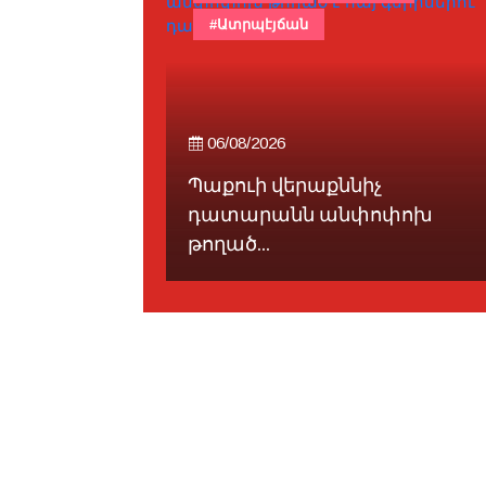
#Ատրպէյճան
06/08/2026
Պաքուի վերաքննիչ
-ը
դատարանն անփոփոխ
րանէն...
թողած...