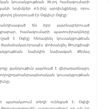
կան կուսակցութեան 38-րդ համագումարի
անի նոյեմբեր 4-5-ին) արդիւնքները, որու
որդ ընտրուած էր Օզկիւր Օզէլը։
անդիսացած են իբր յայտնաբերուած
դրաբար, համագումարի պատուիրակները
շած է Օզէլը հեռացնել կուսակցութեան
ը ժամանակաւորապէս փոխանցել Թուրքիայի
սակցութեան նախկին նախագահ Քեմալ
դը ցանկութիւն յայտնած է վերադառնալու
է Ժողովրդահանրապետական կուսակցութեան
իւնը։
ի պառակտում տեղի ունեցած է։ Օզէլի
ըլըչտարօղլուին՝ յայտարարելով, որ ան կը