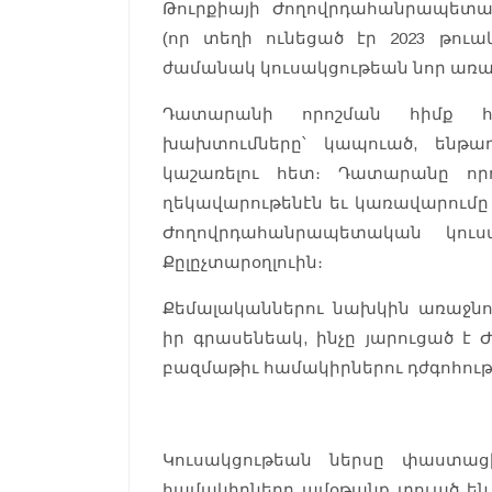
Թուրքիայի Ժողովրդահանրապետա
(որ տեղի ունեցած էր 2023 թուակ
ժամանակ կուսակցութեան նոր առաջն
Դատարանի որոշման հիմք հ
խախտումները՝ կապուած, ենթա
կաշառելու հետ։ Դատարանը որո
ղեկավարութենէն եւ կառավարում
Ժողովրդահանրապետական կու
Քըլըչտարօղլուին։
Քեմալականներու նախկին առաջնոր
իր գրասենեակ, ինչը յարուցած 
բազմաթիւ համակիրներու դժգոհութ
Կուսակցութեան ներսը փաստաց
համակիրները ամօթանք տուած են Ք