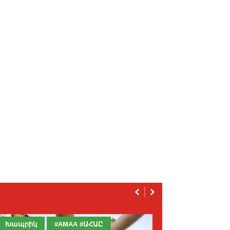
Խապրիկ
#AMAA #ԱՀԱԸ
Արևելք