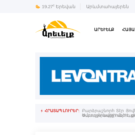
c
19.27
Երեվան
Արևմտահայերեն
ԱՐԵՒԵԼՔ
ՀԱՅԱ
ՀՐԱՏԱՊ ԼՈՒՐԵՐ:
Բարձրաշնորհ Տէր Յով
Փասատինայի հայ համ