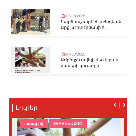
07/08/2026
Բարձրաշնորհ Տէր Յովնան
Արք. Տէրտէրեանի հ...
07/08/2026
Ամբողջն ավելի մեծ է, քան
մասերի գումարը
Լուրեր
Խապրիկ
#AMAA #ԱՀԱԸ