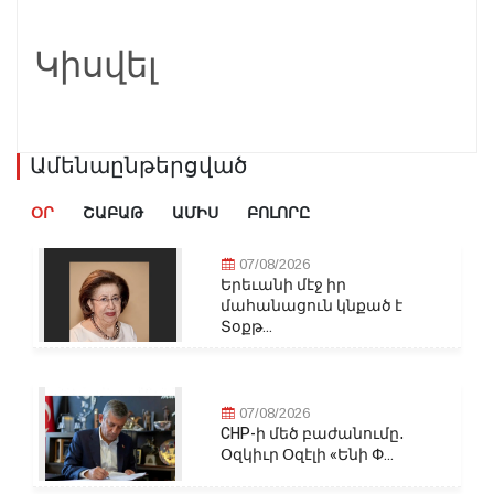
Կիսվել
Ամենաընթերցված
ՕՐ
ՇԱԲԱԹ
ԱՄԻՍ
ԲՈԼՈՐԸ
07/08/2026
Երեւանի մէջ իր
մահանացուն կնքած է
Տօքթ...
07/08/2026
CHP-ի մեծ բաժանումը․
Օզկիւր Օզէլի «Ենի Փ...