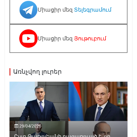
Միացիր մեզ
Տելեգրամում
Միացիր մեզ
Յութուբում
Առնչվող լուրեր
29/04/2026
Ըստ Թաթոյեանի բացառուած է, որ