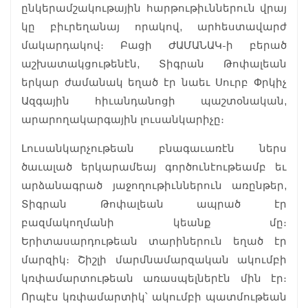
ընկերամշակութային հարթութիւններուն վրայ
կը բիւրեղանայ որակով, արհեստավարժ
մակարդակով։ Բացի ԺԱՄԱՆԱԿ-ի բերած
աշխատակցութենէն, Տիգրան Թոփալեան
երկար ժամանակ եղած էր նաեւ Սուրբ Փրկիչ
Ազգային հիւանդանոցի պաշտօնական,
արարողակարգային լուսանկարիչը։
Լուսանկարչութեան բնագաւառէն ներս
ծաւալած երկարամեայ գործունէութեամբ եւ
արձանագրած յաջողութիւններուն առընթեր,
Տիգրան Թոփալեան ապրած էր
բազմակողմանի կեանք մը։
Երիտասարդութեան տարիներուն եղած էր
մարզիկ։ Շիշլի մարմնամարզական ակումբի
կռփամարտութեան առասպելներէն մին էր։
Որպէս կռփամարտիկ՝ ակումբի պատմութեան