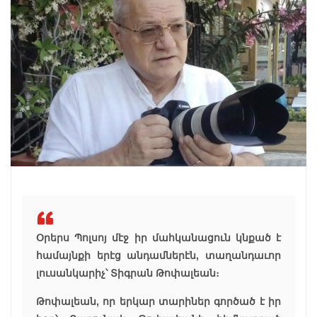
Օրերս Պոլսոյ մէջ իր մահկանացուն կնքած է
համայնքի երէց անդամներէն, տաղանդաւոր
լուսանկարիչ՝ Տիգրան Թոփալեան։
Թոփալեան, որ երկար տարիներ գործած է իր