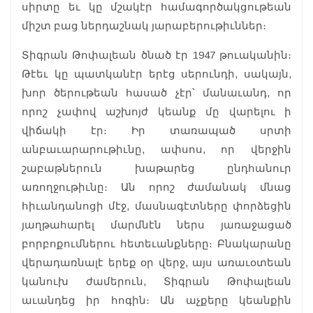
սիրտը եւ կը մշակէր համագործակցութեան
միշտ բաց ներդաշնակ յարաբերութիւններ։
Տիգրան Թոփալեան ծնած էր 1947 թուականին։
Թէեւ կը պատկանէր երէց սերունդի, սակայն,
խոր ծերութեան հասած չէր՝ մանաւանդ, որ
որոշ չափով աշխոյժ կեանք մը վարելու ի
վիճակի էր։ Իր տառապած սրտի
անբաւարարութիւնը, ափսոս, որ վերջին
շաբաթներուն խաթարեց ընդհանուր
առողջութիւնը։ Ան որոշ ժամանակ մնաց
հիւանդանոցի մէջ, մասնագէտները փորձեցին
յաղթահարել մարմնէն ներս յառաջացած
բորբոքումներու հետեւանքները։ Բնակարանը
վերադառնալէ երեք օր վերջ, այս առաւօտեան
կանուխ ժամերուն, Տիգրան Թոփալեան
աւանդեց իր հոգին։ Ան աչքերը կեանքին