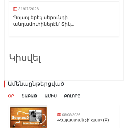
31/07/2026
Պոլսոյ երէց սերունդի
անդամուհիներէն՝ Տիկ...
Կիսվել
Ամենաընթերցված
ՕՐ
ՇԱԲԱԹ
ԱՄԻՍ
ԲՈԼՈՐԸ
08/08/2026
«Հայաստան չի՛ գաս» (Բ)