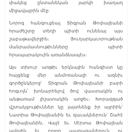
փակեց ընտանեկան յարկի խաղաղ
միջավայրին մէջ։
Նորոգ հանգուցեալ Տիգրան Թոփալեանի
հրաժեշտը տեղի պիտի ունենայ այս
շաբաթավերջին։ Յուղարկաւորութեան
մանրամասնութիւնները պիտի
հրապարակուին առանձնապէս։
Այս տխուր առթիւ երկնային հանգիստ կը
հայցենք մեր անմոռանալի ու ազնիւ
գործընկերոջ՝ Տիգրան Թոփալեանի բարի
հոգւոյն՝ խոնարհելով ծով վաստակին ու
անթառամ յիշատակին առջեւ։ Խորազգած
վշտակցութիւններ կը յայտնենք իր այրիին՝
Նատիա Թոփալեանին եւ զաւակներուն՝ Շահէ
Թոփալեանին, Վաչէ եւ Սէրտա Թոփալեան
ամոլին եւ բոլոր պարագաներուն ու