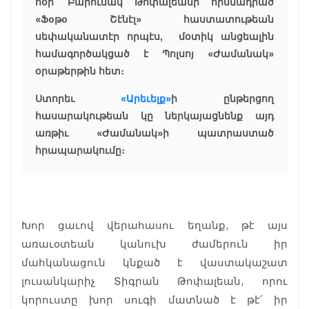
հօր՝ Բարունակ Թոփալեանի հիմնադրած
«Ֆoթo Շէնէլ» հաստատութեան
սեփականատէր որպէս, մօտիկ անցեալին
համագործակցած է Պոլսոյ «Ժամանակ»
օրաթերթին հետ։
Ստորեւ
«Արեւելք»
ի ընթերցող
հասարակութեան կը ներկայացնենք այդ
առթիւ «Ժամանակ»ի պատրաստած
հրապարակումը։
Խոր ցաւով վերահասու եղանք, թէ այս
առաւօտեան կանուխ ժամերուն իր
մահկանացուն կնքած է վաստակաշատ
լուսանկարիչ Տիգրան Թոփալեան, որու
կորուստը խոր սուգի մատնած է թէ՛ իր