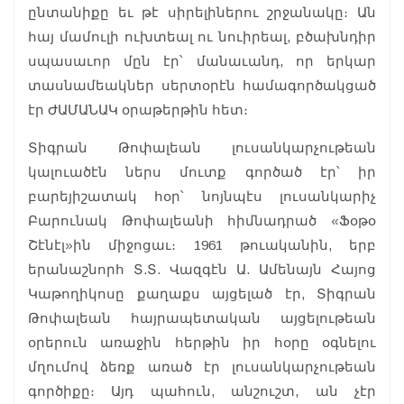
ընտանիքը եւ թէ սիրելիներու շրջանակը։ Ան
հայ մամուլի ուխտեալ ու նուիրեալ, բծախնդիր
սպասաւոր մըն էր՝ մանաւանդ, որ երկար
տասնամեակներ սերտօրէն համագործակցած
էր ԺԱՄԱՆԱԿ օրաթերթին հետ։
Տիգրան Թոփալեան լուսանկարչութեան
կալուածէն ներս մուտք գործած էր՝ իր
բարեյիշատակ հօր՝ նոյնպէս լուսանկարիչ
Բարունակ Թոփալեանի հիմնադրած «Ֆօթօ
Շէնէլ»ին միջոցաւ։ 1961 թուականին, երբ
երանաշնորհ Տ.Տ. Վազգէն Ա. Ամենայն Հայոց
Կաթողիկոսը քաղաքս այցելած էր, Տիգրան
Թոփալեան հայրապետական այցելութեան
օրերուն առաջին հերթին իր հօրը օգնելու
մղումով ձեռք առած էր լուսանկարչութեան
գործիքը։ Այդ պահուն, անշուշտ, ան չէր