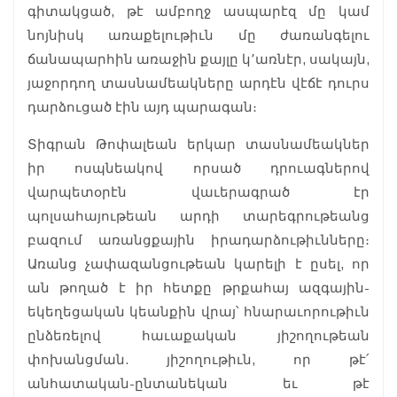
գիտակցած, թէ ամբողջ ասպարէզ մը կամ
նոյնիսկ առաքելութիւն մը ժառանգելու
ճանապարհին առաջին քայլը կ՚առնէր, սակայն,
յաջորդող տասնամեակները արդէն վէճէ դուրս
դարձուցած էին այդ պարագան։
Տիգրան Թոփալեան երկար տասնամեակներ
իր ոսպնեակով որսած դրուագներով
վարպետօրէն վաւերագրած էր
պոլսահայութեան արդի տարեգրութեանց
բազում առանցքային իրադարձութիւնները։
Առանց չափազանցութեան կարելի է ըսել, որ
ան թողած է իր հետքը թրքահայ ազգային-
եկեղեցական կեանքին վրայ՝ հնարաւորութիւն
ընձեռելով հաւաքական յիշողութեան
փոխանցման. յիշողութիւն, որ թէ՛
անհատական-ընտանեկան եւ թէ