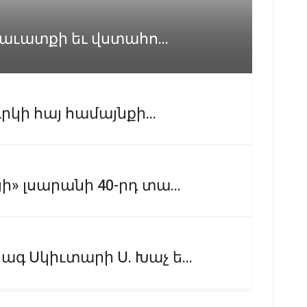
 Հաւատքի եւ վստահո...
րկի հայ համայնքի...
» լսարանի 40-րդ տա...
գ Սկիւտարի Ս. Խաչ ե...