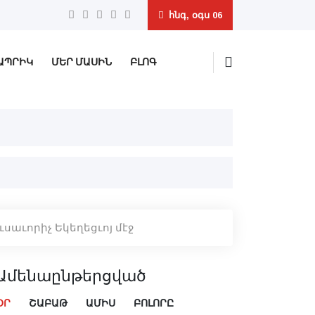
հնգ, օգս 06
ԱՊՐԻԿ
ՄԵՐ ՄԱՍԻՆ
ԲԼՈԳ
ւսաւորիչ Եկեղեցւոյ մէջ
Ամենաընթերցված
ՕՐ
ՇԱԲԱԹ
ԱՄԻՍ
ԲՈԼՈՐԸ