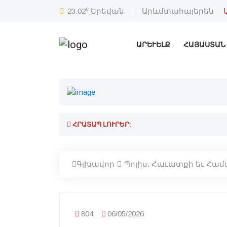
c
23.02
Երեվան
Արևմտահայերեն
ԱՐԵՒԵԼՔ
ՀԱՅԱՍՏԱՆ
ՀՐԱՏԱՊ ԼՈՒՐԵՐ:
Գլխավոր
Պոլիս. Հաւատքի եւ Համա
804
06/05/2026