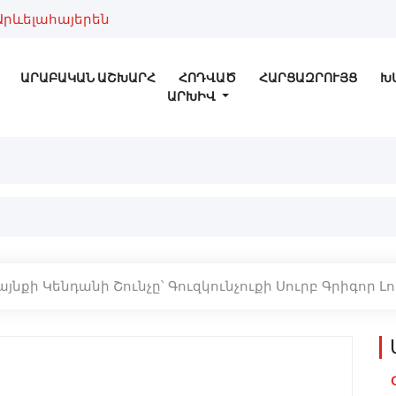
Արևելահայերեն
ԱՐԱԲԱԿԱՆ ԱՇԽԱՐՀ
ՀՈԴՎԱԾ
ՀԱՐՑԱԶՐՈՒՅՑ
Խ
ԱՐԽԻՎ
յնքի Կենդանի Շունչը՝ Գուզկունչուքի Սուրբ Գրիգոր Լո