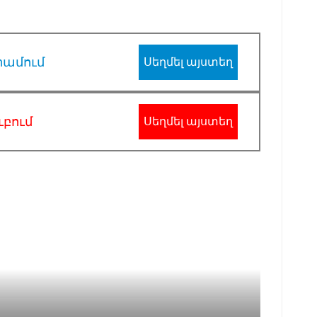
րամում
Սեղմել այստեղ
ւբում
Սեղմել այստեղ