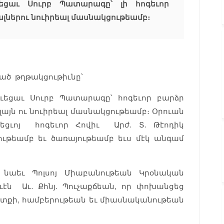
նեցաւ Սուրբ Պատարագը՝ լի հոգեւոր
ալներու նուիրեալ մասնակցութեամբ։
ւած թղթակցութիւնը՝
ուեցաւ Սուրբ Պատարագը՝ հոգեւոր բարձր
լայն ու նուիրեալ մասնակցութեամբ։ Օրուան
եցւոյ հոգեւոր Հովիւ Արժ. Տ. Թէոդիկ
յութեամբ եւ ծառայութեամբ եւս մէկ անգամ
 նաեւ Պոլսոյ Միաբանութեան Կրօնական
ն Աւ. Քհնյ. Պուչաքճեան, որ փոխանցեց
աւատքի, համբերութեան եւ միասնականութեան