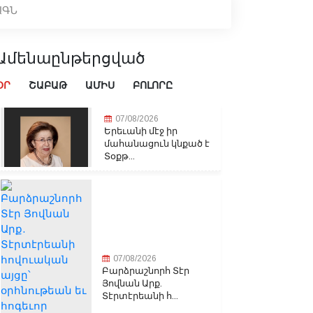
ԱԳՆ
Ամենաընթերցված
ՕՐ
ՇԱԲԱԹ
ԱՄԻՍ
ԲՈԼՈՐԸ
07/08/2026
Երեւանի մէջ իր
մահանացուն կնքած է
Տօքթ...
07/08/2026
Բարձրաշնորհ Տէր
Յովնան Արք.
Տէրտէրեանի հ...