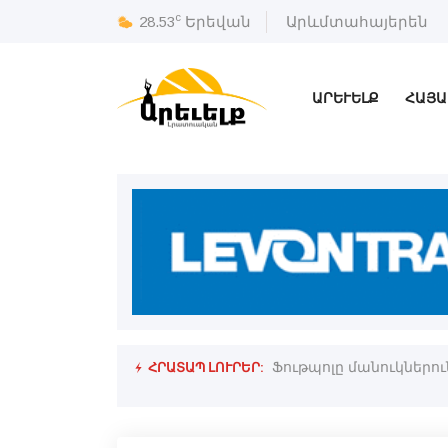
c
28.53
Երեվան
Արևմտահայերեն
ԱՐԵՒԵԼՔ
ՀԱՅԱ
ՀՐԱՏԱՊ ԼՈՒՐԵՐ:
Ֆութպոլը մանուկներու