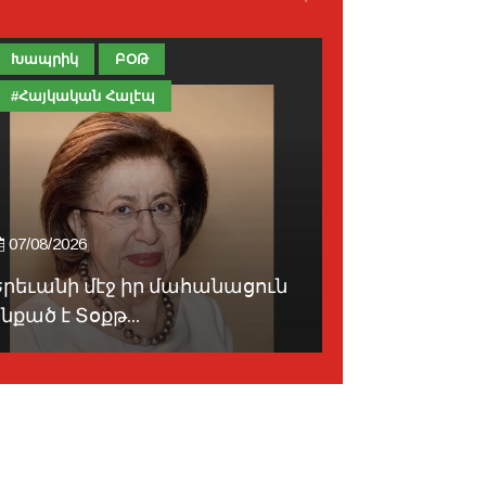
Խապրիկ
ԲՕԹ
Խապրիկ
#Հայկական Հալէպ
07/08/2026
07/08/2026
Երեւանի մէջ իր մահանացուն
«Մարիոթ»-
նքած է Տօքթ...
Արցախ զբօ