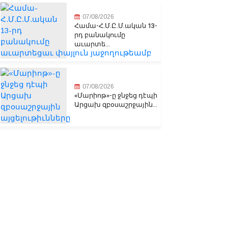
07/08/2026
Համա-Հ.Մ.Ը.Մ.ական 13-
րդ բանակումը
աւարտե...
07/08/2026
«Մարիոթ»-ը ջնջեց դէպի
Արցախ զբօսաշրջային...