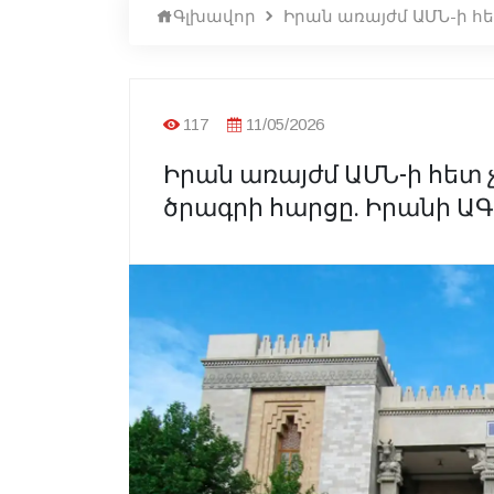
Գլխավոր
Իրան առայժմ ԱՄՆ-ի հե
117
11/05/2026
Իրան առայժմ ԱՄՆ-ի հետ չ
ծրագրի հարցը. Իրանի Ա