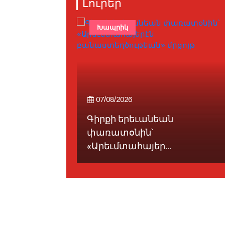
Լուրեր
ԱՀԱԸ
Խապրիկ
07/08/2026
Գիրքի երեւանեան
է, քան
փառատօնին՝
«Արեւմտահայեր...