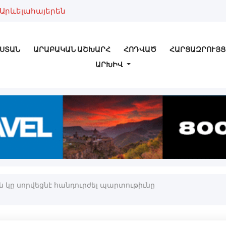
Արևելահայերեն
ՍՏԱՆ
ԱՐԱԲԱԿԱՆ ԱՇԽԱՐՀ
ՀՈԴՎԱԾ
ՀԱՐՑԱԶՐՈՒՅՑ
ԱՐԽԻՎ
ն կը սորվեցնէ հանդուրժել պարտութիւնը