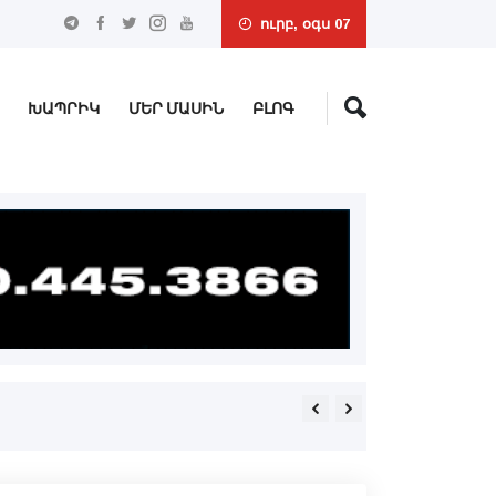
ուրբ, օգս 07
ԽԱՊՐԻԿ
ՄԵՐ ՄԱՍԻՆ
ԲԼՈԳ
«Մարիոթ»-ը ջնջեց դէպի Ա