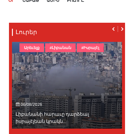
ՕՐ
ՇԱԲԱԹ
ԱՄԻՍ
ԲՈԼՈՐԸ
Լուրեր
Արեւելք
#Լիբանան
#Իսրայէլ
06/08/2026
Լիբանանի հարաւը դարձեալ
իսրայէլեան կրակն...