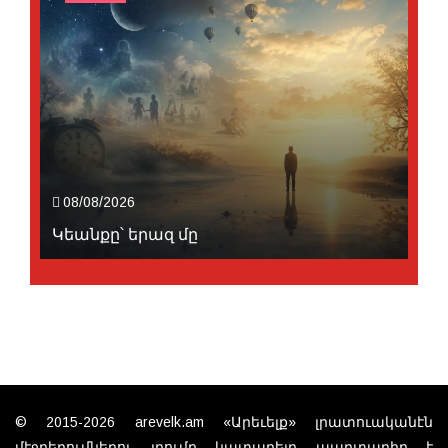
08/08/2026
Կեանքը՝ երազ մը
© 2015-2026 arevelk.am «Արեւելք» լրատուականէն
մէջբերումներու յղումը կատարելը պարտադիր է