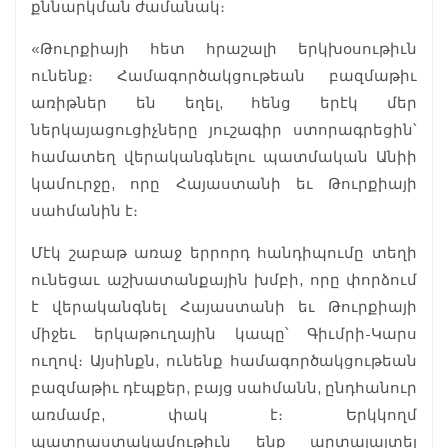
քննարկման ժամանակ։
«Թուրքիայի հետ հրաշալի երկխօսութիւն
ունենք։ Համագործակցութեան բազմաթիւ
առիթներ են եղել, հենց երէկ մեր
ներկայացուցիչները յուշագիր ստորագրեցին՝
համատեղ վերականգնելու պատմական Անիի
կամուրջը, որը Հայաստանի եւ Թուրքիայի
սահմանին է։
Մէկ շաբաթ առաջ երրորդ հանդիպումը տեղի
ունեցաւ աշխատանքային խմբի, որը փորձում
է վերականգնել Հայաստանի եւ Թուրքիայի
միջեւ երկաթուղային կապը՝ Գիւմրի-Կարս
ուղով։ Այսինքն, ունենք համագործակցութեան
բազմաթիւ դէպքեր, բայց սահմանն, ընդհանուր
առմամբ, փակ է։ Երկկողմ
պատրաստակամութիւն ենք արտայայտել