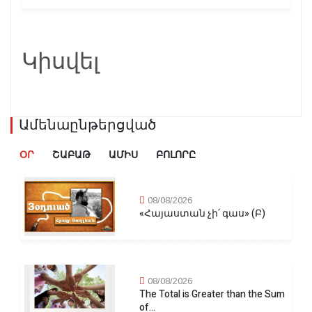
Կիսվել
Ամենաընթերցված
ՕՐ
ՇԱԲԱԹ
ԱՄԻՍ
ԲՈԼՈՐԸ
08/08/2026
«Հայաստան չի՛ գաս» (Բ)
08/08/2026
The Total is Greater than the Sum
of...