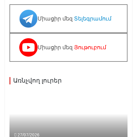
Միացիր մեզ
Տելեգրամում
Միացիր մեզ
Յութուբում
Առնչվող լուրեր
27/07/2026