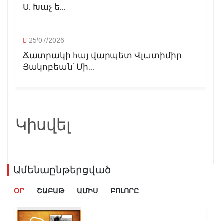
Ս. Խաչ ե...
25/07/2026
Ճատրակի հայ վարպետ Վլատիմիր
Յակոբեան՝ Մի...
Կիսվել
Ամենաընթերցված
ՕՐ
ՇԱԲԱԹ
ԱՄԻՍ
ԲՈԼՈՐԸ