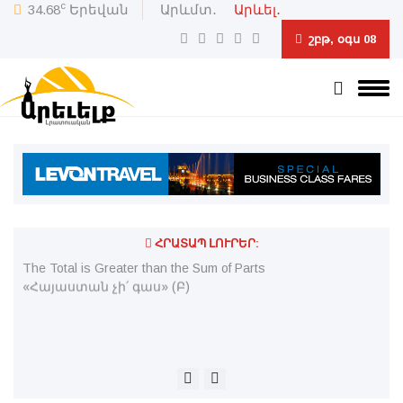
c
34.68
Երեվան
Արևմտ․
Արևել․
շբթ, օգս 08
ՀՐԱՏԱՊ ԼՈՒՐԵՐ:
The Total is Greater than the Sum of Parts
Որ