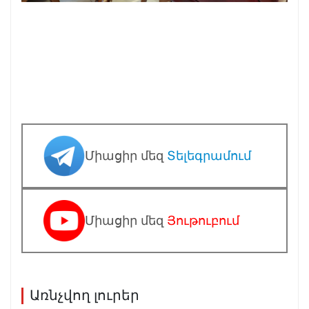
Միացիր մեզ
Տելեգրամում
Միացիր մեզ
Յութուբում
Առնչվող լուրեր