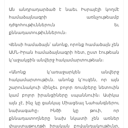
Ան անդրադարձած է նաեւ Իսրայէլի կողմէ
համաձայնագրի առնչութեամբ
դժգոհութիւններուն եւ
քննադատութիւններուն։
Վենսի համաձայն՝ անոնք, որոնք համաձայն չեն
ԱՄՆ-Իրան համաձայնագրի հետ, ըստ էութեան
կ՚աջակցին անվերջ հակամարտութեան։
«Անոնք կ՚առաջարկեն անվերջ
հակամարտութիւն. անոնք կ՚ուզեն, որ այն
շարունակուի մինչեւ բոլոր ռումբերը նետուին
կամ բոլոր իրանցիները սպաննուին։ Ասիկա
այն չէ, ինչ կը ցանկայ Միացեալ Նահանգներու
նախագահը։ Ինծի կը թուի, որ
քննադատողները նախ նկատի չեն առներ
փաստաթուղթի իրական բովանդակութիւնը,