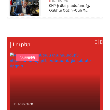
07/08/2026
CHP-ի մեծ բաժանումը․
Օզկիւր Օզէլի «Ենի Փ...
Լուրեր
Խապրիկ
07/08/2026