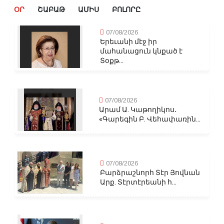
ՕՐ
ՇԱԲԱԹ
ԱՄԻՍ
ԲՈԼՈՐԸ
07/08/2026
Երեւանի մէջ իր
մահանացուն կնքած է
Տօքթ...
07/08/2026
Արամ Ա. Կաթողիկոս․
«Գարեգին Բ. Վեհափառին...
07/08/2026
Բարձրաշնորհ Տէր Յովնան
Արք. Տէրտէրեանի հ...