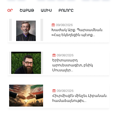
ՕՐ
ՇԱԲԱԹ
ԱՄԻՍ
ԲՈԼՈՐԸ
09/08/2026
Խաժակ Արք. Պարսամեան.
«Հայ Եկեղեցին պէտք...
09/08/2026
Երիտասարդ
արուեստագէտ, բնիկ
Մուսալեր...
09/08/2026
Հիւրմիւզէն մինչեւ Լիբանան.
համաձայնութիւ...