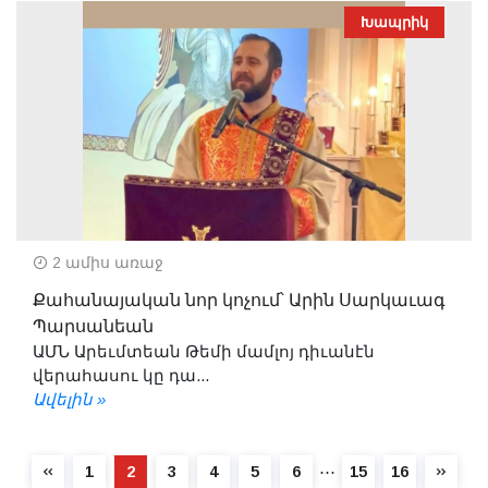
Խապրիկ
2 ամիս առաջ
Քահանայական նոր կոչում՝ Արին Սարկաւագ
Պարսանեան
ԱՄՆ Արեւմտեան Թեմի մամլոյ դիւանէն
վերահասու կը դա...
Ավելին »
⋯
1
2
3
4
5
6
15
16