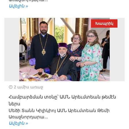
Ավելին »
Խապրիկ
2 ամիս առաջ
Համբարձման տօնը՝ ԱՄՆ Արեւմտեան թեմէն
ներս
Մեծի Տանն Կիլիկիոյ ԱՄՆ Արեւմտեան Թեմի
Առաջնորդարա...
Ավելին »