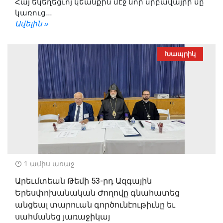
Հայ եկեղեցւոյ կեանքին մէջ նոր սրբավայրի մը
կառուց...
Ավելին »
Խապրիկ
1 ամիս առաջ
Արեւմտեան Թեմի 53-րդ Ազգային
Երեսփոխանական Ժողովը գնահատեց
անցեալ տարուան գործունէութիւնը եւ
սահմանեց յառաջիկայ