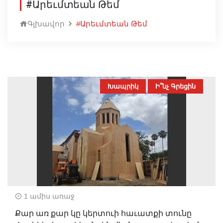
#Արեւմտեան Թեմ
Գլխավոր
#Արեւմտեան Թեմ
Խապրիկ
Ի՞նչ Գրեցին
1 ամիս առաջ
Քար առ քար կը կերտուի հաւատքի տունը