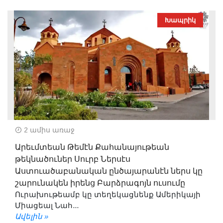
Խապրիկ
2 ամիս առաջ
Արեւմտեան Թեմէն Քահանայութեան
թեկնածուներ Սուրբ Ներսէս
Աստուածաբանական ընծայարանէն ներս կը
շարունակեն իրենց Բարձրագոյն ուսումը
Ուրախութեամբ կը տեղեկացնենք Ամերիկայի
Միացեալ Նահ...
Ավելին »