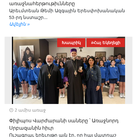
առաջնահերթութիւնները
Արեւմտեան Թեմի Ազգային Երեսփոխանական
53-րդ նստաշր...
Ավելին »
Խապրիկ
#Հայ Եկեղեցի
2 ամիս առաջ
Փիլիպոս Վարժարանի սաները ՝ Առաջնորդ
Սրբազանին հիւր
Ուշագրաւ երեւոյթը այն էր, որ հայ մատղաշ