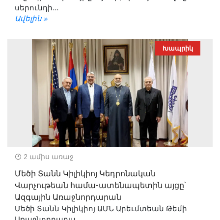
սերունդի...
Ավելին »
Խապրիկ
2 ամիս առաջ
Մեծի Տանն Կիլիկիոյ Կեդրոնական
Վարչութեան համա-ատենապետին այցը՝
Ազգային Առաջնորդարան
Մեծի Տանն Կիլիկիոյ ԱՄՆ Արեւմտեան Թեմի
Առաջնորդարա...