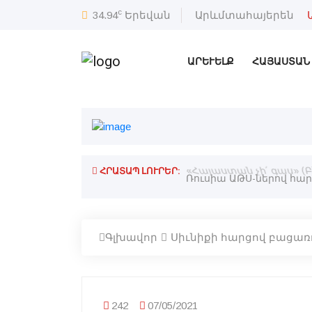
c
34.94
Երեվան
Արևմտահայերեն
ԱՐԵՒԵԼՔ
ՀԱՅԱՍՏԱՆ
ՀՐԱՏԱՊ ԼՈՒՐԵՐ:
«Հայաստան չի՛ գաս» (Բ
Ռուսիա ԱԹՍ-ներով հար
Գլխավոր
Սիւնիքի հարցով բացառո
242
07/05/2021