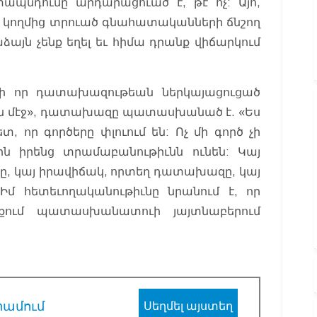
ապնդումը արդարացուած է, թէ ոչ: Այո,
 կողմից տրուած գնահատականների ճնշող
այն չենք եղել եւ հիմա դրանք վիճարկում
հի որ դատախազութեան ներկայացուցած
ւն մէջ», դատախազը պատասխանած է. «Ես
 որ գործերը փլուում են: Ոչ մի գործ չի
րն իրենց տրամաբանութիւնն ունեն: Կայ
իչը, կայ իրավիճակ, որտեղ դատախազը, կայ
մ հետեւողականութիւնը նրանում է, որ
պքում պատասխանատուի յայտնաբերում
րամում
Սեղմել այստեղ