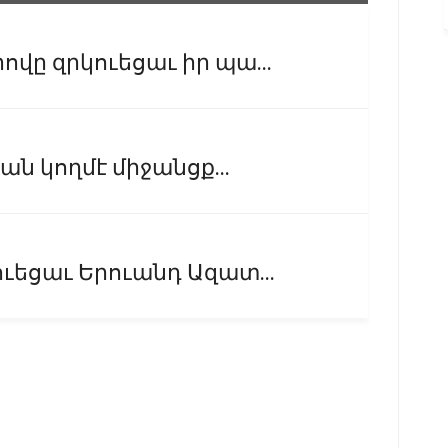
վը զրկուեցաւ իր պա...
ան կողմէ միջանցք...
ուեցաւ Երուանդ Ազատ...