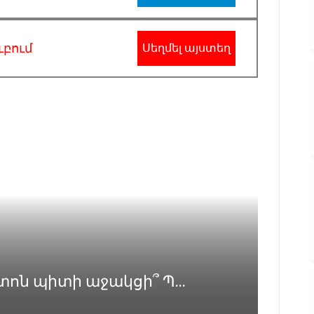
ւբում
Սեղմել այստեղ
ոն պիտի աջակցի՞ Պ...