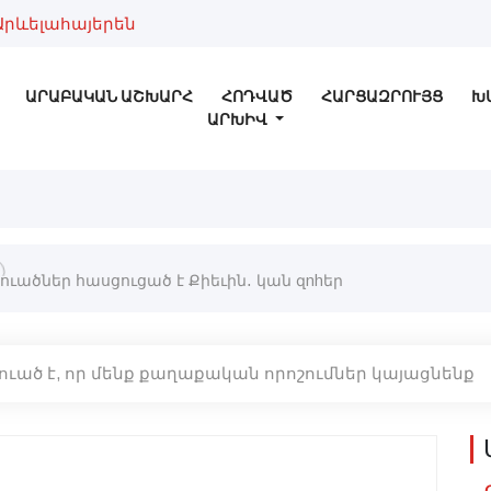
Արևելահայերեն
ԱՐԱԲԱԿԱՆ ԱՇԽԱՐՀ
ՀՈԴՎԱԾ
ՀԱՐՑԱԶՐՈՒՅՑ
Խ
ԱՐԽԻՎ
)
ուածներ հասցուցած է Քիեւին․ կան զnhեր
ւած է, որ մենք քաղաքական որոշումներ կայացնենք