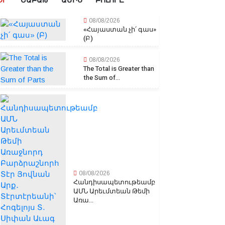
ՕՐ
ՇԱԲԱԹ
ԱՄԻՍ
ԲՈԼՈՐԸ
08/08/2026
«Հայաստան չի՛ գաս»
(Բ)
08/08/2026
The Total is Greater than
the Sum of...
08/08/2026
Հանդիսապետութեամբ
ԱՄՆ Արեւմտեան Թեմի
Առա...