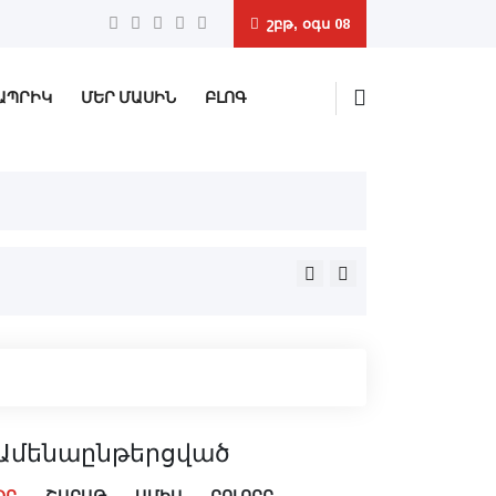
շբթ, օգս 08
ԱՊՐԻԿ
ՄԵՐ ՄԱՍԻՆ
ԲԼՈԳ
«2025թ․ օգոստոսի 8-ը սահ
Ամենաընթերցված