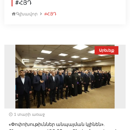
#ՀՅԴ
Գլխավոր
#ՀՅԴ
Արեւելք
1 տարի առաջ
«Փոփոխութիւններ անպայման կլինեն».