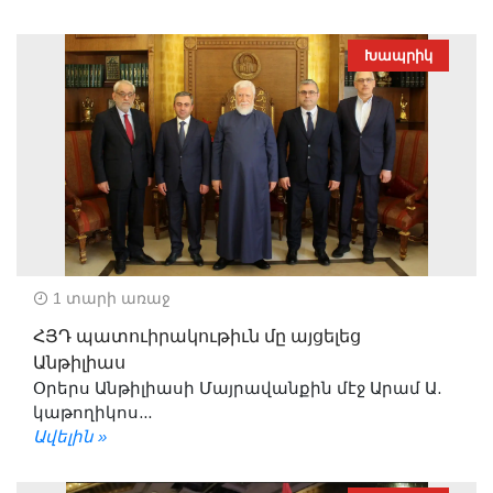
Խապրիկ
1 տարի առաջ
ՀՅԴ պատուիրակութիւն մը այցելեց
Անթիլիաս
Օրերս Անթիլիասի Մայրավանքին մէջ Արամ Ա.
կաթողիկոս...
Ավելին »