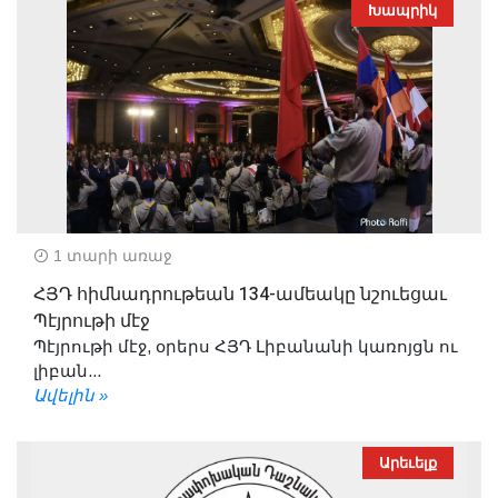
Խապրիկ
1 տարի առաջ
ՀՅԴ հիմնադրութեան 134-ամեակը նշուեցաւ
Պէյրութի մէջ
Պէյրութի մէջ, օրերս ՀՅԴ Լիբանանի կառոյցն ու
լիբան...
Ավելին »
Արեւելք