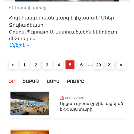
1 տարի առաջ
Հոգեհանգստեան կարգ ի յիշատակ՝ Մհեր
Ջուլհաճեանի
Օրերս, Պէյրութի Ս. Աստուածածին եկեղեցւոյ
մէջ տեղի...
Ավելին »
⋯
1
2
3
4
5
6
20
21
ՕՐ
ՇԱԲԱԹ
ԱՄԻՍ
ԲՈԼՈՐԸ
08/08/2026
Որքան զբօսաշրջիկ այցելած
է ՀՀ այս տարի