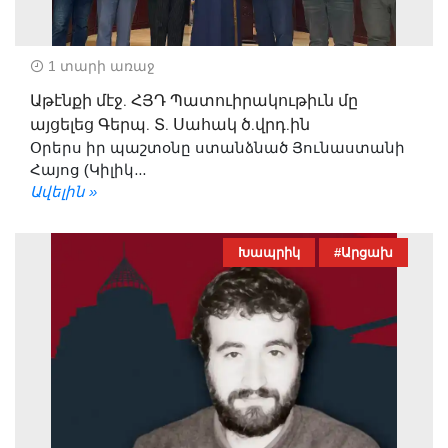
1 տարի առաջ
Աթէնքի մէջ. ՀՅԴ Պատուիրակութիւն մը
այցելեց Գերպ. Տ. Սահակ ծ.վրդ.ին
Օրերս իր պաշտօնը ստանձնած Յունաստանի
Հայոց (Կիլիկ...
Ավելին »
Խապրիկ
#Արցախ