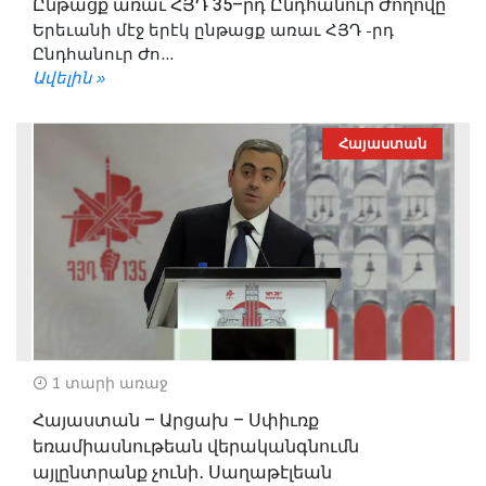
Ընթացք առաւ ՀՅԴ 35–րդ Ընդհանուր Ժողովը
Երեւանի մէջ երէկ ընթացք առաւ ՀՅԴ -րդ
Ընդհանուր Ժո...
Ավելին »
Հայաստան
1 տարի առաջ
Հայաստան – Արցախ – Սփիւռք
եռամիասնութեան վերականգնումն
այլընտրանք չունի․ Սաղաթէլեան