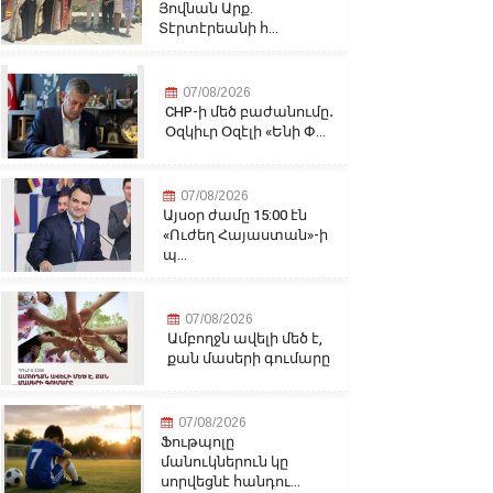
Յովնան Արք.
Տէրտէրեանի հ...
07/08/2026
CHP-ի մեծ բաժանումը․
Օզկիւր Օզէլի «Ենի Փ...
07/08/2026
Այսօր ժամը 15:00 էն
«Ուժեղ Հայաստան»-ի
պ...
07/08/2026
Ամբողջն ավելի մեծ է,
քան մասերի գումարը
07/08/2026
Ֆութպոլը
մանուկներուն կը
սորվեցնէ հանդու...