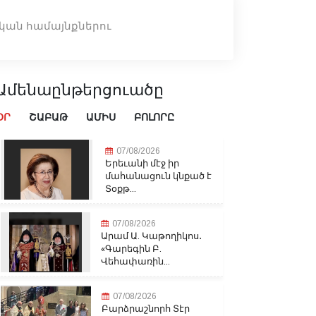
ական համայնքներու
Ամենաընթերցուածը
ՕՐ
ՇԱԲԱԹ
ԱՄԻՍ
ԲՈԼՈՐԸ
07/08/2026
Երեւանի մէջ իր
մահանացուն կնքած է
Տօքթ...
07/08/2026
Արամ Ա. Կաթողիկոս․
«Գարեգին Բ.
Վեհափառին...
07/08/2026
Բարձրաշնորհ Տէր