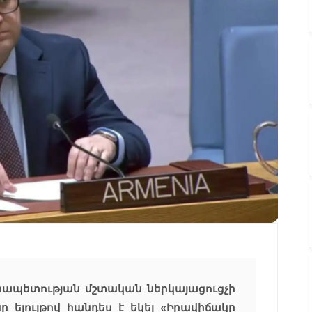
րապետության մշտական ներկայացուցչի
 ելույթով հանդես է եկել «Իրավիճակը