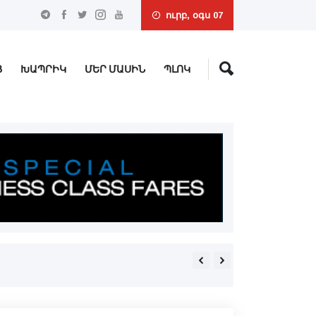
ուրբ, օգս 07
Ց
ԽԱՊՐԻԿ
ՄԵՐ ՄԱՍԻՆ
ՊԼՈԿ
Երեւանի մէջ կը հասկանա