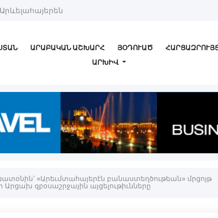
Արևելահայերեն
ՍՏԱՆ
ԱՐԱԲԱԿԱՆ ԱՇԽԱՐՀ
ՅՕԴՈՒԱԾ
ՀԱՐՑԱԶՐՈՒՅ
ԱՐԽԻՎ
ատօնին՝ «Արեւմտահայերէն բանաստեղծութեան» մրցոյթ