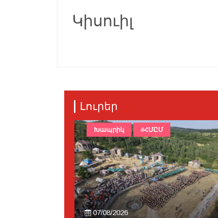
Կիսուիլ
Լուրեր
Խապրիկ
#ՀՄԸՄ
07/08/2026