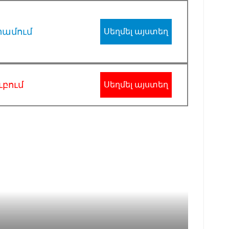
րամում
Սեղմել այստեղ
ւբում
Սեղմել այստեղ