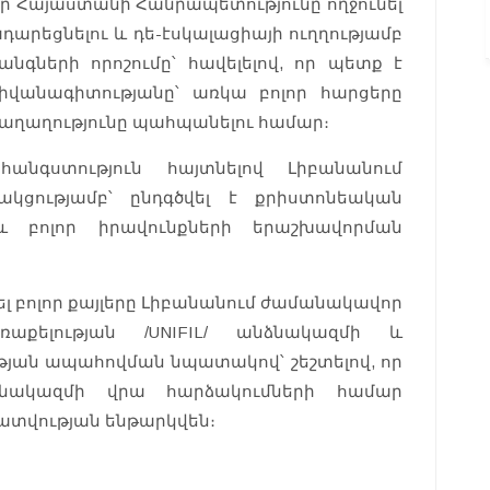
 որ Հայաստանի Հանրապետությունը ողջունել
դարեցնելու և դե-էսկալացիայի ուղղությամբ
նգների որոշումը՝ հավելելով, որ պետք է
իվանագիտությանը՝ առկա բոլոր հարցերը
 խաղաղությունը պահպանելու համար։
անգստություն հայտնելով Լիբանանում
կցությամբ՝ ընդգծվել է քրիստոնեական
և բոլոր իրավունքների երաշխավորման
կել բոլոր քայլերը Լիբանանում ժամանակավոր
քելության /UNIFIL/ անձնակազմի և
յան ապահովման նպատակով՝ շեշտելով, որ
նակազմի վրա հարձակումների համար
տվության ենթարկվեն։