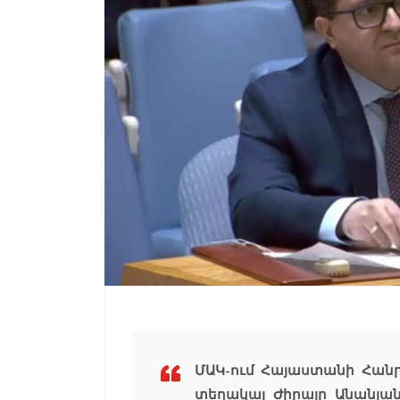
ՄԱԿ-ում Հայաստանի Հան
տեղակալ Ժիրայր Անանյանը