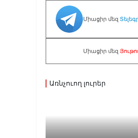
Միացիր մեզ
Տելեգ
Միացիր մեզ
Յութո
Առնչուող լուրեր