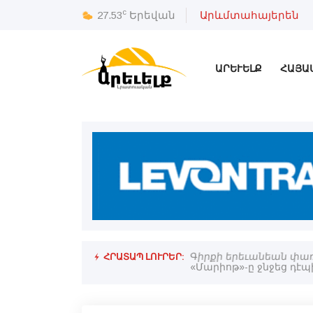
c
27.53
Երեվան
Արևմտահայերեն
ԱՐԵՒԵԼՔ
ՀԱՅԱ
ՀՐԱՏԱՊ ԼՈՒՐԵՐ:
Գիրքի երեւանեան փառ