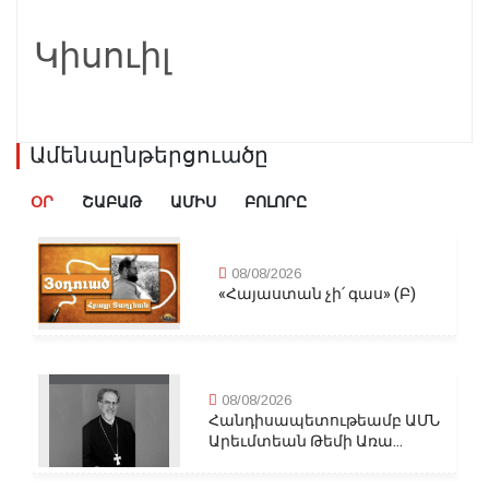
Կիսուիլ
Ամենաընթերցուածը
ՕՐ
ՇԱԲԱԹ
ԱՄԻՍ
ԲՈԼՈՐԸ
08/08/2026
«Հայաստան չի՛ գաս» (Բ)
08/08/2026
Հանդիսապետութեամբ ԱՄՆ
Արեւմտեան Թեմի Առա...