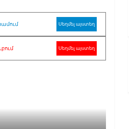
րամում
Սեղմել այստեղ
ւբում
Սեղմել այստեղ