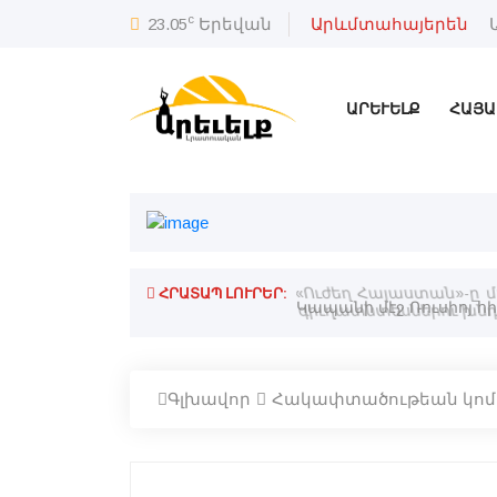
c
23.05
Երեվան
Արևմտահայերեն
ԱՐԵՒԵԼՔ
ՀԱՅԱ
ՀՐԱՏԱՊ ԼՈՒՐԵՐ:
յ․ Ռուսիոյ ԱԳՆ պաշտօնեայ
«Ուժեղ Հայաստան»-ը 
գիւղատնտեսներու խնդ
Գլխավոր
Հակափտածութեան կոմի