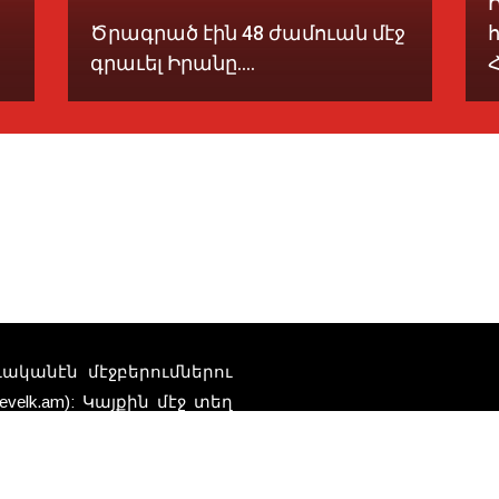
Ծրագրած էին 48 ժամուան մէջ
գրաւել Իրանը....
Հ
տուականէն մէջբերումներու
elk.am): Կայքին մէջ տեղ
Հեռ
որ կը ներկայացնեն
դներու բովանդակութեան
ի կրեր: