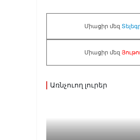
Միացիր մեզ
Տելեգ
Միացիր մեզ
Յութո
Առնչուող լուրեր