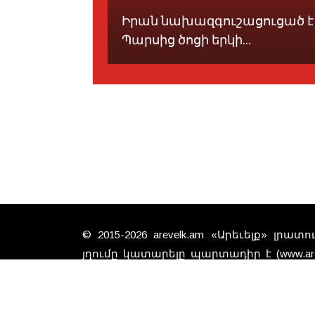
-ը
Իրան նախազգուշացուցած է
րանէն...
Պարսից ծոցի երկի...
© 2015-2026 arevelk.am «Արեւելք» լրա
յղումը կատարելը պարտադիր է (www.arev
գտած նիւթերը անպայման չէ, 
խմբագրութեան տեսակէտները: Գովազ
համար կայքը պատասխանատուութիւն չ