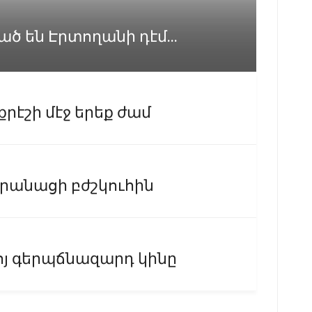
ած են Էրտողանի դէմ...
քրէշի մէջ երեք ժամ
քրանացի բժշկուհին
ոյ գերպճնազարդ կինը