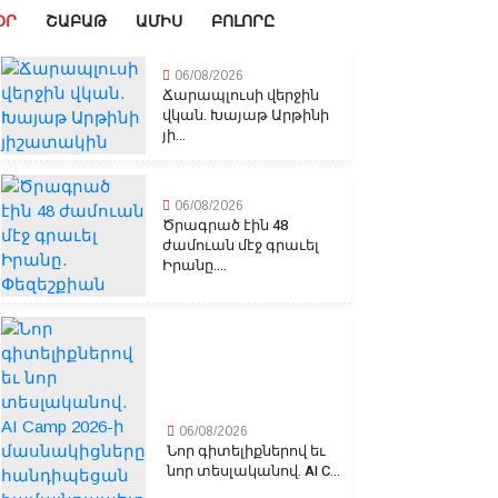
ՕՐ
ՇԱԲԱԹ
ԱՄԻՍ
ԲՈԼՈՐԸ
06/08/2026
Ճարապլուսի վերջին
վկան. Խայաթ Արթինի
յի...
06/08/2026
Ծրագրած էին 48
ժամուան մէջ գրաւել
Իրանը....
06/08/2026
Նոր գիտելիքներով եւ
նոր տեսլականով. AI C...