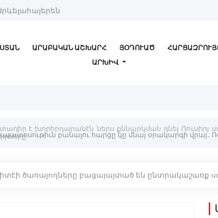
Արևելահայերեն
ՍՏԱՆ
ԱՐԱԲԱԿԱՆ ԱՇԽԱՐՀ
ՅՕԴՈՒԱԾ
ՀԱՐՑԱԶՐՈՒՅ
ԱՐԽԻՎ
մտադիր է խորհրդարանէն ներս քննարկման դնել Ռուսիոյ
իրները
տէի ծառայողները բացայայտած են ընտրակաշառք ստ