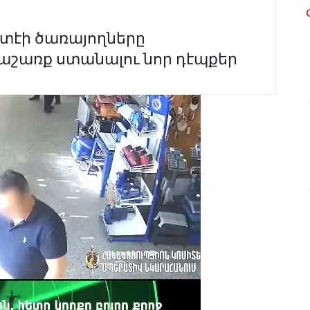
էի ծառայողները
աշառք ստանալու նոր դէպքեր