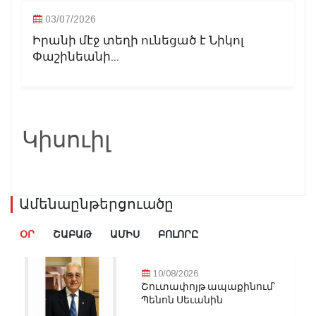
03/07/2026
Իրանի մէջ տեղի ունեցած է Նիկոլ
Փաշինեանի...
Կիսուիլ
Ամենաընթերցուածը
ՕՐ
ՇԱԲԱԹ
ԱՄԻՍ
ԲՈԼՈՐԸ
10/08/2026
Շուտափոյթ ապաքինում՝
Պենոն Սեւանին