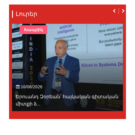
Լուրեր
Խապրիկ
10/08/2026
Երուանդ Զօրեան՝ հայկական գիտական
միտքի ձ...