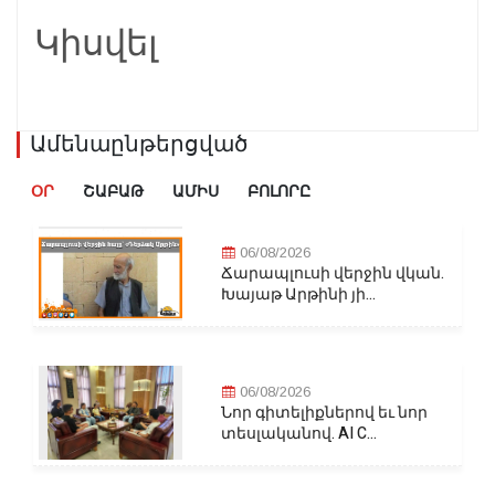
Կիսվել
Ամենաընթերցված
ՕՐ
ՇԱԲԱԹ
ԱՄԻՍ
ԲՈԼՈՐԸ
06/08/2026
Ճարապլուսի վերջին վկան.
Խայաթ Արթինի յի...
06/08/2026
Նոր գիտելիքներով եւ նոր
տեսլականով. AI C...