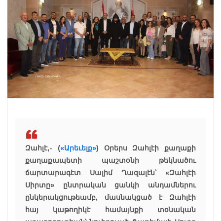
Զահլէ,- (
«Արեւելք»
) Օրերս Զահլէի քաղաքի
քաղաքապետի պաշտօնի թեկնածու
ճարտարագէտ Սալիմ Ղազալէն՝ «Զահլէի
Սիրտը» ընտրական ցանկի անդամներու
ընկերակցութեամբ, մասնակցած է Զահլէի
հայ կաթողիկէ համայնքի տօնական