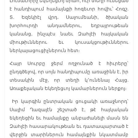
Լուսաւորիչ եկեղեցւոյ սրահ, ուր տեղի ունեցած
է հանդիպում համայնքի հոգեւոր հովիւ՝ Հոգշ.
Տ. Եզեկիէլ վրդ. Սալումեանի, ծխական
խորհուրդի անդամներու, եղբայրութեան
կանանց, ինչպէս նաեւ Զահլէի հայկական
միութիւններու եւ կուսակցութիւններու
ներկայացուցիչներուն հետ։
Հայր Սուրբը ջերմ ողջունած է հիւրերը՝
ընդգծելով, որ սոյն հանդիպումը առաջինն է, իր
տեսակին մէջ, որ տեղի կ՚ունենայ Հայց.
Առաքելական Եկեղեցւոյ կամարներուն ներքոյ։
Իր կարգին ընտրական ցուցակի առաջնորդ՝
Սալիմ Ղազալէն շեշտած է, թէ հայկական
եկեղեցին եւ համայնքը անբաժանելի մասն են
Զահլէի հասարակութեան եւ դատապարտած է
վերջին տարիներուն համայնքին նկատմամբ