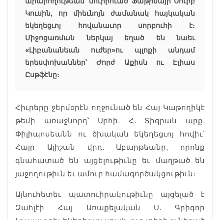
արարողութեան՝ նուիրուած Ֆաթիմայի Սուրբ
Կուսին, որ միեւնոյն ժամանակ հայկական
եկեղեցւոյ հովանաւոր սորբուհի է։
Միջոցառման ներկայ եղած են նաեւ
«Լիբանանեան ուժեր»ու պլոքի անդամ
երեսփոխաններ՝ Ժորժ Աքիսն ու Էլիաս
Ըսթֆէնը։
Հիւրերը ջերմօրէն ողջունած են Հայ Կաթողիկէ
թեմի առաջնորդ՝ Արհի. Հ. Տիգրան արք.
Փիլիպոսեանն ու ծխական եկեղեցւոյ հովիւ՝
Հայր Ալիշան վրդ. Աբարթեանը, որոնք
գնահատած են այցելութիւնը եւ մաղթած են
յաջողութիւն եւ ամուր համագործակցութիւն։
Այնուհետեւ պատուիրակութիւնը այցելած է
Զահլէի Հայ Առաքելական Ս. Գրիգոր