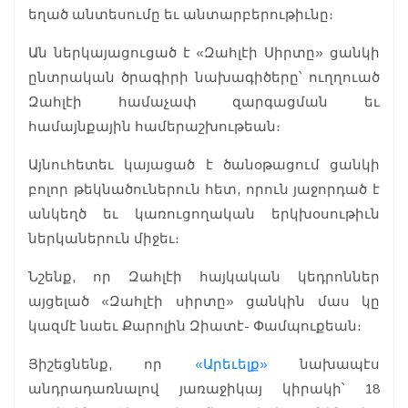
եղած անտեսումը եւ անտարբերութիւնը։
Ան ներկայացուցած է «Զահլէի Սիրտը» ցանկի
ընտրական ծրագիրի նախագիծերը՝ ուղղուած
Զահլէի համաչափ զարգացման եւ
համայնքային համերաշխութեան։
Այնուհետեւ կայացած է ծանօթացում ցանկի
բոլոր թեկնածուներուն հետ, որուն յաջորդած է
անկեղծ եւ կառուցողական երկխօսութիւն
ներկաներուն միջեւ։
Նշենք, որ Զահլէի հայկական կեդրոններ
այցելած «Զահլէի սիրտը» ցանկին մաս կը
կազմէ նաեւ Քարոլին Զիատէ- Փամպուքեան։
Յիշեցնենք, որ
«Արեւելք»
նախապէս
անդրադառնալով յառաջիկայ կիրակի՝ 18