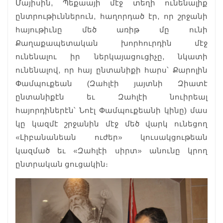
Մայիսին, Պեքաայի մէջ տեղի ունենալիք
ընտրութիւններուն, հաղորդած էր, որ շրջանի
հայութիւնը մեծ առիթ մը ունի
Քաղաքապետական խորհուրդին մէջ
ունենալու իր ներկայացուցիչը, նկատի
ունենալով, որ հայ ընտանիքի հարս՝ Քարոլին
Փամպուքեան (Զահլէի յայտնի Զիատէ
ընտանիքէն եւ Զահլէի նուիրեալ
հայորդիներէն՝ Նոէլ Փամպուքեանի կինը) մաս
կը կազմէ շրջանին մէջ մեծ վարկ ունեցող
«Լիբանանեան ուժեր» կուսակցութեան
կազմած եւ «Զահլէի սիրտ» անունը կրող
ընտրական ցուցակին։