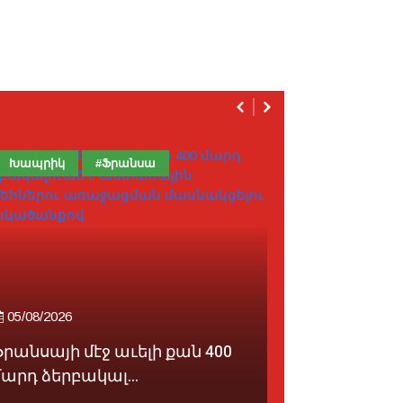
Խապրիկ
#Ֆրանսա
Խապրիկ
05/08/2026
06/08/2026
Ֆրանսայի մէջ աւելի քան 400
Ճարապլուս
մարդ ձերբակալ...
Խայաթ Արթի