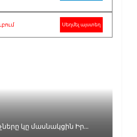
ւբում
Սեղմել այստեղ
երը կը մասնակցին Իր...