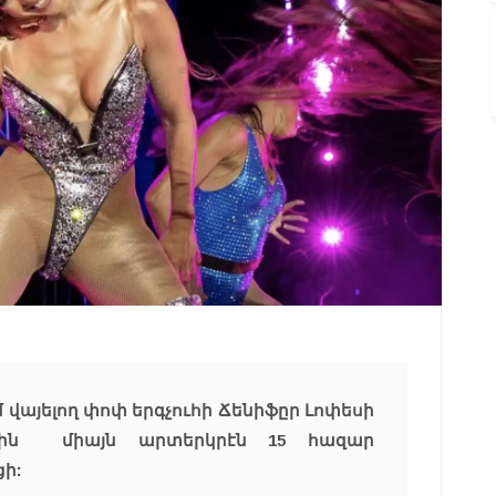
վայելող փոփ երգչուհի Ճենիֆըր Լոփեսի
գին միայն արտերկրէն 15 հազար
ի: