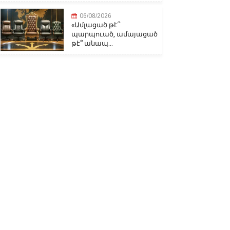
06/08/2026
«Ամլացած թէ՞
պարպուած, ամայացած
թէ՞ անապ...