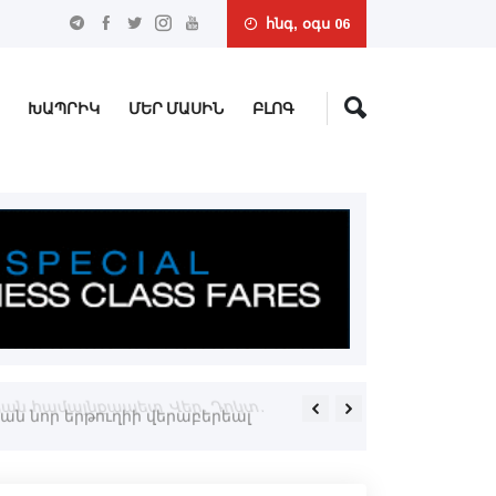
հնգ, օգս 06
ԽԱՊՐԻԿ
ՄԵՐ ՄԱՍԻՆ
ԲԼՈԳ
եցան համայնքապետ Վեր. Դոկտ.
Սեդրակ Առուստամեանը ձե