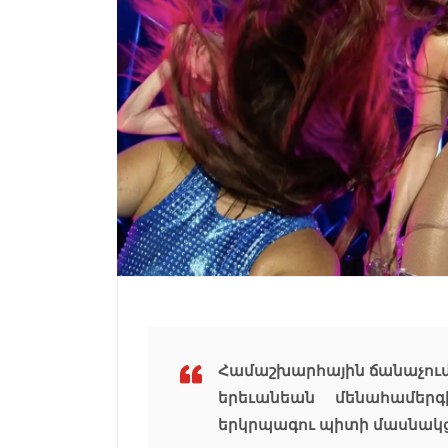
Համաշխարհային ճանաչում 
երեւանեան մենահամեր
երկրպագու պիտի մասնակց