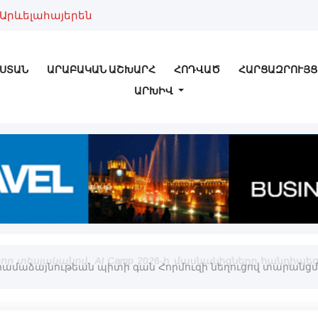
Արևելահայերեն
ՍՏԱՆ
ԱՐԱԲԱԿԱՆ ԱՇԽԱՐՀ
ՀՈԴՎԱԾ
ՀԱՐՑԱԶՐՈՒՅՑ
ԱՐԽԻՎ
 նոր տեսլականով. AI Camp 2026-ի մասնակիցները հանդիպ
ն