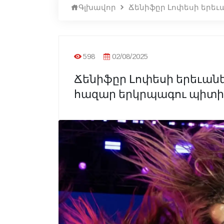
Գլխավոր
Ճենիֆըր Լոփեսի երե
598
02/08/2025
Ճենիֆըր Լոփեսի երեւան
հազար երկրպագու պիտի