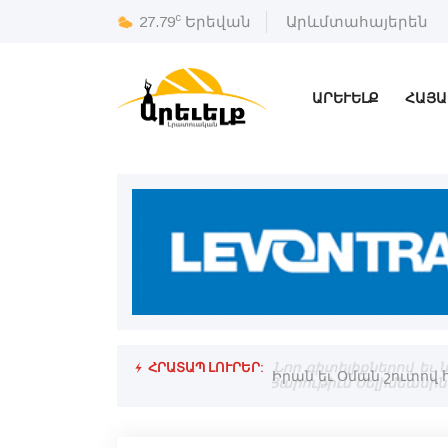
c
27.79
Երեվան
Արևմտահայերեն
ԱՐԵՒԵԼՔ
ՀԱՅԱ
ՀՐԱՏԱՊ ԼՈՒՐԵՐ:
նցման նոր երթուղիի վերաբերեալ
Նոր գիտելիքներով եւ
Յարութիւն Սելիմեանի