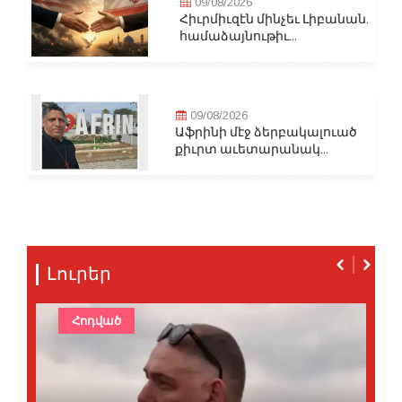
09/08/2026
Հիւրմիւզէն մինչեւ Լիբանան.
համաձայնութիւ...
09/08/2026
Աֆրինի մէջ ձերբակալուած
քիւրտ աւետարանակ...
Լուրեր
Հոդված