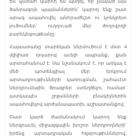
Ես վստահ կարող եմ պնդել, որ չնայած այս
ծանրագոյն պայմաններին՝ կարող ենք շատ
արագ ապահովել անհրաժեշտ ու կոնկրետ
լուծումներ՝ ուղղուած մեր ժողովրդի
բարեկեցութեանը:
Հայաստանը տարեկան ներմուծում է մօտ 4
մլիլիառ դոլարով աւելի ապրանք, քան
արտահանում է: Սա նշանակում է, որ առկայ է
մեծ պոտենցիալ մեր երկրում
արտադրութիւնների կառուցման, շահաւէտ
ներդրումային ծրագրեր ստեղծելու համար՝
յատկապէս շրջանների բնակիչներին
ապահովելով արժանապատիւ աշխատանքով:
Շատ կարճ ժամանակում կարող ենք
ներգրաւել միջազգային խոշոր ներդրողների՝
իրենց արտադրական հզօրութիւններով,