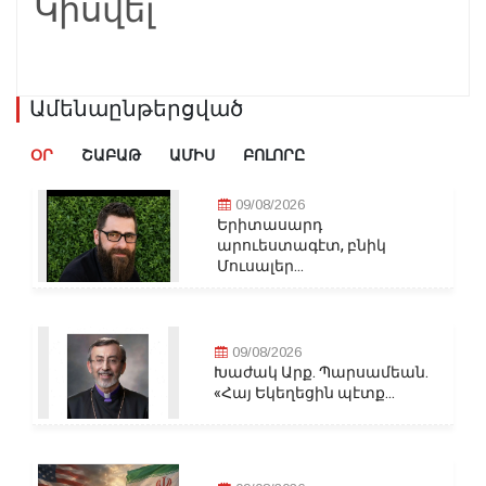
Կիսվել
Ամենաընթերցված
ՕՐ
ՇԱԲԱԹ
ԱՄԻՍ
ԲՈԼՈՐԸ
09/08/2026
Երիտասարդ
արուեստագէտ, բնիկ
Մուսալեր...
09/08/2026
Խաժակ Արք. Պարսամեան.
«Հայ Եկեղեցին պէտք...