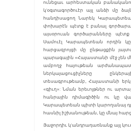
ունեցաւ արհեստական բանականո
կ’օգտագործուէր այլ անձի մը ձ
հանդիսացող Նարեկ Կարապետեան
փոխարէն պէտք է բանալ գործարա
այսօրուան գործարանները պէտք 
Սամուէլ Կարապետեան որդին կը 
հարցազրոյցի մը ընթացքին յայտ
պարագային «Հայաստանի մէջ չեն մ
ամբողջ հայութեան արժանապատո
ներկայացուցիչները ընկերա
տեսագրութեամբ, Հայաստանի երկր
«գիւղ»: Նման երեւոյթներ ու արտ
հանրային դիմագիծին ու կը վա
Կարապետեան պիտի կարողանայ դրամ
հասնիլ իշխանութեան, կը մնայ հար
Յաջորդիւ կ’անդրադառնանք այլ կուս