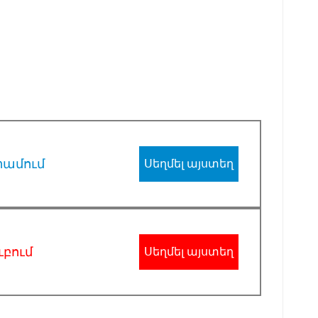
րամում
Սեղմել այստեղ
ւբում
Սեղմել այստեղ