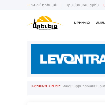
c
24.74
Երեվան
Արևմտահայերեն
ԱՐԵՒԵԼՔ
ՀԱՅ
ՀՐԱՏԱՊ ԼՈՒՐԵՐ:
սիոյ սահմանափակումներէն տուժած
Բազմաթիւ հեռանկարներ