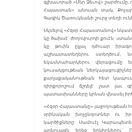
գլխաւորած «Մեր Ձեւով» շարժումը, 
Հայաստան» անուան տակ, Քոչար
Գագիկ Ծառուկեանի շուրջ տեղի ու
Սկսելով «Հզօր Հայաստանով» նկատել
կը ծախսէ` ժողովուրդի քուէն ստան
կը թուին ըլլալ դժուար իրագ
աշխատատեղերու ստեղծում, ն
եկամտահարկերու վերացումը ե
կուսակցութեան ներկայացուցիչն
քաղաքականութեան հետ կապուա
դիրքորոշում ճշդելէ շատ լաւ 
պատասխանները կրնան վնասել իրե
«Հզօր Հայաստանը» յաջողութեան հ
օրինական խոչընդոտներ ու իր
կարծիքները: Սամուէլ Կարապետե
առնուազն երեք երկիրներու` 