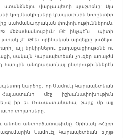
նի ստանձնելու վարչապետի պաշտօնը: Այս
անի կողմնակիցները կ’ապաւինին նորընտիր
ելիք սահմանադրական փոփոխութիւններուն,
2/3 մեծամասնութիւն: Թէ ինչպէ՞ս պիտի
ստակ չէ: Թէեւ օրինական արգելքը լուծելու
արիլ այլ երկիրներու քաղաքացիութենէ ու
ացի, սակայն Կարապետեան չուզեր առայժմ
յդ հարցին անդրադառնալ ընտրութիւններէն
րապետող կարծիք, որ Սամուէլ Կարապետեան
 Հայաստանի մէջ իշխանափոխութիւն
ելով իր եւ Ռուսաստանահայ շարք մը այլ
նաւոր տոլարները:
ւ անոնց անփորձառութիւնը: Օրինակ «Հզօր
ագումարին Սամուէլ Կարապետեան ելոյթ