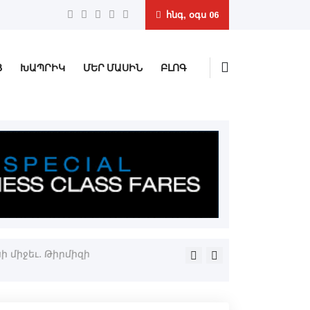
հնգ, օգս 06
Ց
ԽԱՊՐԻԿ
ՄԵՐ ՄԱՍԻՆ
ԲԼՈԳ
 միջեւ. Թիրմիզի
Իրանն ու Օմանը համաձայնե