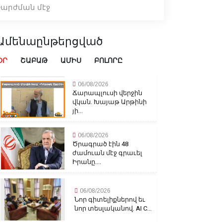
արժման մէջ
Ամենաընթերցված
ՕՐ
ՇԱԲԱԹ
ԱՄԻՍ
ԲՈԼՈՐԸ
06/08/2026
Ճարապլուսի վերջին
վկան. Խայաթ Արթինի
յի...
06/08/2026
Ծրագրած էին 48
ժամուան մէջ գրաւել
Իրանը....
06/08/2026
Նոր գիտելիքներով եւ
նոր տեսլականով. AI C...