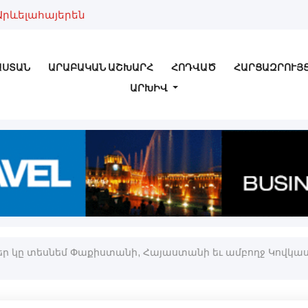
Արևելահայերեն
ԱՍՏԱՆ
ԱՐԱԲԱԿԱՆ ԱՇԽԱՐՀ
ՀՈԴՎԱԾ
ՀԱՐՑԱԶՐՈՒՅ
ԱՐԽԻՎ
 կը տեսնեմ Փաքիստանի, Հայաստանի եւ ամբողջ Կովկասի