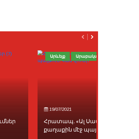
Արևելք
Արաբական Աշխարհ
Խապրիկ
19/07/2021
19/07/2021
Հրատապ. «Ալ Սատըր»
աղաքին մէջ պայթում....
Ալիեւ դէպ