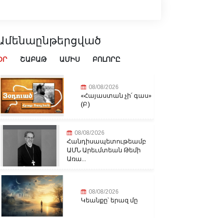
Ամենաընթերցված
ՕՐ
ՇԱԲԱԹ
ԱՄԻՍ
ԲՈԼՈՐԸ
08/08/2026
«Հայաստան չի՛ գաս»
(Բ)
08/08/2026
Հանդիսապետութեամբ
ԱՄՆ Արեւմտեան Թեմի
Առա...
08/08/2026
Կեանքը՝ երազ մը