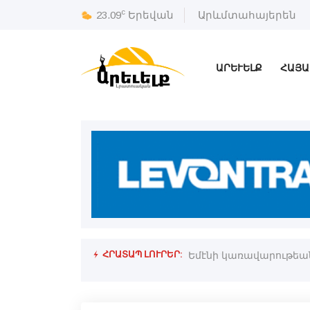
c
23.09
Երեվան
Արևմտահայերեն
ԱՐԵՒԵԼՔ
ՀԱՅԱ
ՀՐԱՏԱՊ ԼՈՒՐԵՐ:
Կեանքը՝ երազ մը
Եմէնի կառավարութեան 