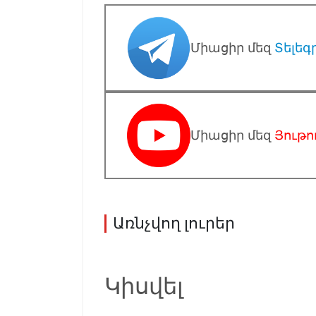
Միացիր մեզ
Տելեգ
Միացիր մեզ
Յութո
Առնչվող լուրեր
Կիսվել