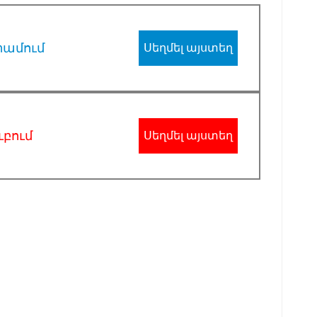
րամում
Սեղմել այստեղ
ւբում
Սեղմել այստեղ