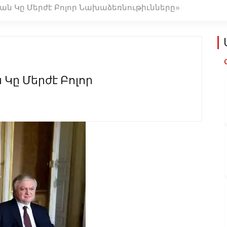
ան Կը Մերժէ Բոլոր Նախաձեռնութիւնները»
Կը Մերժէ Բոլոր