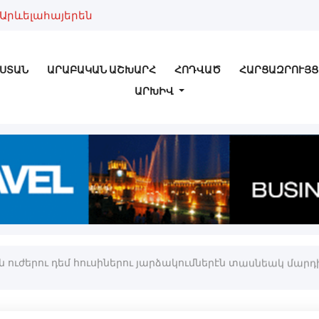
Արևելահայերեն
ՍՏԱՆ
ԱՐԱԲԱԿԱՆ ԱՇԽԱՐՀ
ՀՈԴՎԱԾ
ՀԱՐՑԱԶՐՈՒՅՑ
ԱՐԽԻՎ
ուժերու դեմ հուսիներու յարձակումներէն տասնեակ մարդիկ 