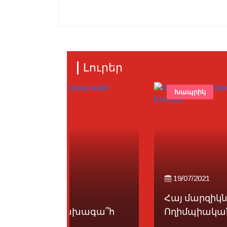
Լուրեր
Խապրիկ
19/07/2021
Հայ մարզիկները դէպի
խագա՞հ
Ողիմպիական խաղեր