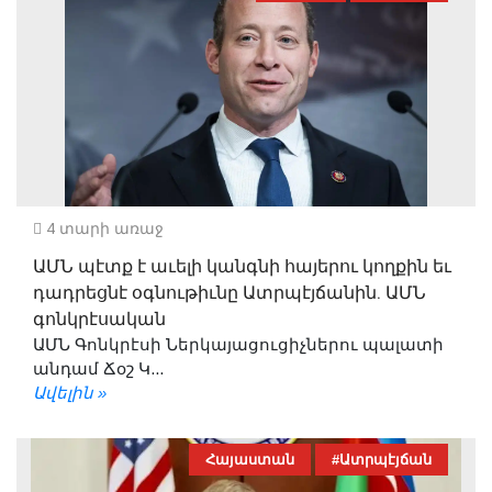
4 տարի առաջ
ԱՄՆ պէտք է աւելի կանգնի հայերու կողքին եւ
դադրեցնէ օգնութիւնը Ատրպէյճանին. ԱՄՆ
գոնկրէսական
ԱՄՆ Գոնկրէսի Ներկայացուցիչներու պալատի
անդամ Ճօշ Կ...
Ավելին »
Հայաստան
#Ատրպէյճան