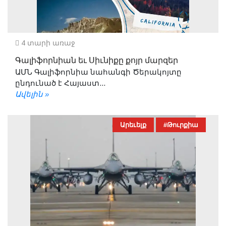
4 տարի առաջ
Գալիֆորնիան եւ Սիւնիքը քոյր մարզեր
ԱՄՆ Գալիֆորնիա նահանգի Ծերակոյտը
ընդունած է Հայաստ...
Ավելին »
Արեւելք
#Թուրքիա