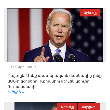
Արեւելք
4 տարի առաջ
Պայտըն. Մենք պատերազմին մասնակից չենք
ԱՄՆ-ի զօրքերը Ուքրանիոյ մէջ չեն կռուիր
Ռուսաստանի...
Ավելին »
Արեւելք
#Արցախ