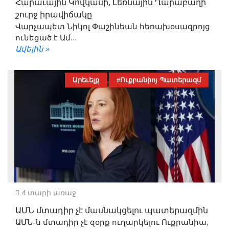
Հարաւային Կովկասի, Լեռնային Ղարաբաղի
շուրջ իրավիճակը
Վարչապետ Նիկոլ Փաշինեան հեռախօսազրոյց
ունեցած է Ամ...
Ավելին »
Արեւելք
#Ուքրանիոյ Պատերազմ
4 տարի առաջ
ԱՄՆ մտադիր չէ մասնակցելու պատերազմին
ԱՄՆ-ն մտադիր չէ զօրք ուղարկելու Ուքրանիա,