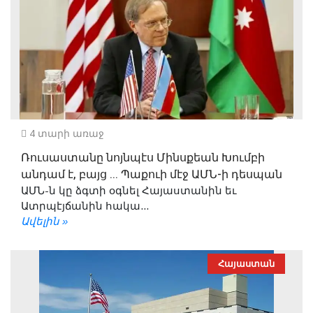
4 տարի առաջ
Ռուսաստանը նոյնպէս Մինսքեան Խումբի
անդամ է, բայց ... Պաքուի մէջ ԱՄՆ-ի դեսպան
ԱՄՆ-ն կը ձգտի օգնել Հայաստանին եւ
Ատրպէյճանին հակա...
Ավելին »
Հայաստան