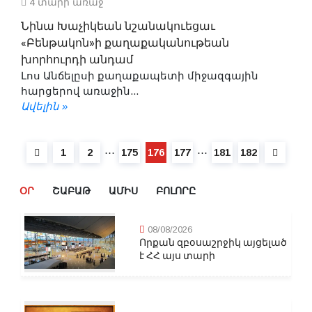
4 տարի առաջ
Նինա Խաչիկեան նշանակուեցաւ
«Բենթակոն»ի քաղաքականութեան
խորհուրդի անդամ
Լոս Անճելըսի քաղաքապետի միջազգային
հարցերով առաջին...
Ավելին »
⋯
⋯
1
2
175
176
177
181
182
ՕՐ
ՇԱԲԱԹ
ԱՄԻՍ
ԲՈԼՈՐԸ
08/08/2026
Որքան զբօսաշրջիկ այցելած
է ՀՀ այս տարի