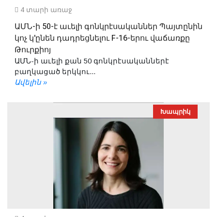
4 տարի առաջ
ԱՄՆ-ի 50-է աւելի գոնկրէսականներ Պայտընին
կոչ կ'ընեն դադրեցնելու F-16-երու վաճառքը
Թուրքիոյ
ԱՄՆ-ի աւելի քան 50 գոնկրէսականներէ
բաղկացած երկկու...
Ավելին »
Խապրիկ