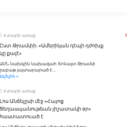
4 տարի առաջ
Ըստ Թրամփի. «Ամերիկան դէպի դժոխք
կը քալէ»
ԱՄՆ նախկին նախագահ Տոնալտ Թրամփ
շաբաթ յայտարարած է...
Ավելին »
4 տարի առաջ
Լոս Անճելըսի մէջ «Հայոց
Ցեղասպանութեան յիշատակի օր»
հաստատուած է
Լոս Անճելըս գաւառի Վերահսկիչներու