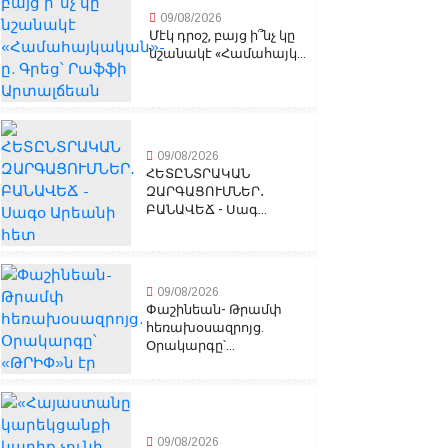
09/08/2026
Մէկ դրօշ, բայց ի՞նչ կը
նշանակէ «Համահայկ...
09/08/2026
ՀԵՏԸՆՏՐԱԿԱՆ
ԶԱՐԳԱՑՈՒՄՆԵՐ․
ԲԱՆԱՎԵՃ - Սագ...
09/08/2026
Փաշինեան- Թրամփ
հեռախօսազրոյց.
Օրակարգը՝...
09/08/2026