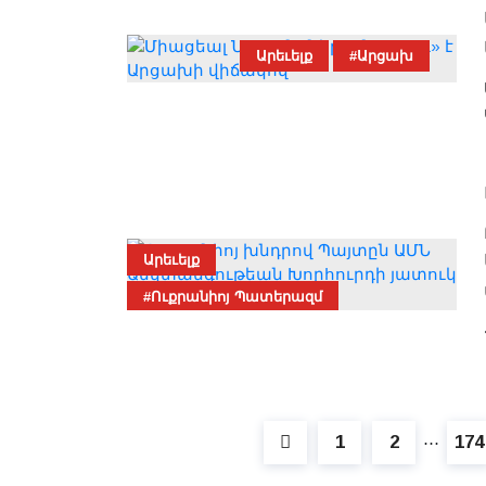
Արեւելք
#Արցախ
Արեւելք
#Ուքրանիոյ Պատերազմ
1
2
174
⋯