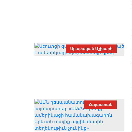
Արաբական Աշխարհ
Հայաստան