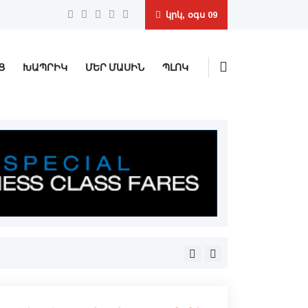
կրկ, օգս 09
Ց
ԽԱՊՐԻԿ
ՄԵՐ ՄԱՍԻՆ
ՊԼՈԿ
Երիտասարդ արուեստագէտ,