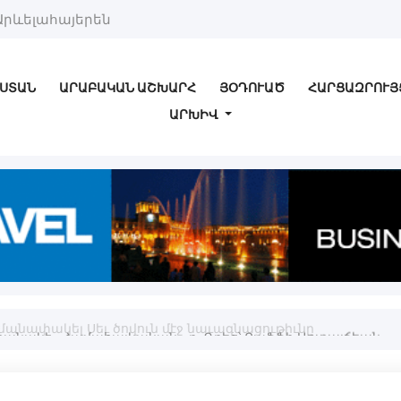
Արևելահայերեն
ՍՏԱՆ
ԱՐԱԲԱԿԱՆ ԱՇԽԱՐՀ
ՅՕԴՈՒԱԾ
ՀԱՐՑԱԶՐՈՒՅ
ԱՐԽԻՎ
մանափակել Սեւ ծովուն մէջ նաւագնացութիւնը
կը նշանակէ «Համահայկական»-ը. Գրեց՝ Րաֆֆի Արտալճեան