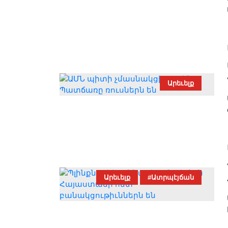
Արեւելք
Արեւելք
#Ատրպէյճան