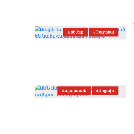
Արեւելք
#Թուրքիա
Հայաստան
#Արցախ