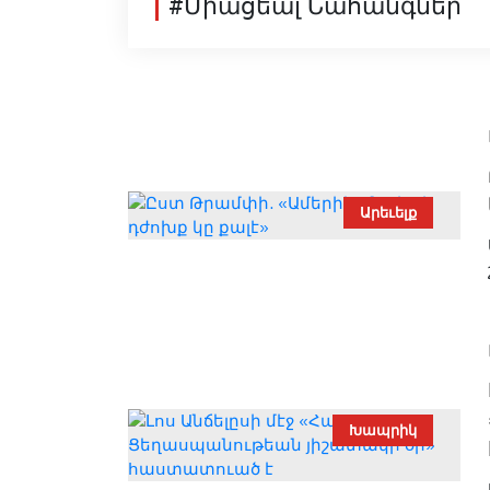
#Միացեալ Նահանգներ
Արեւելք
Խապրիկ