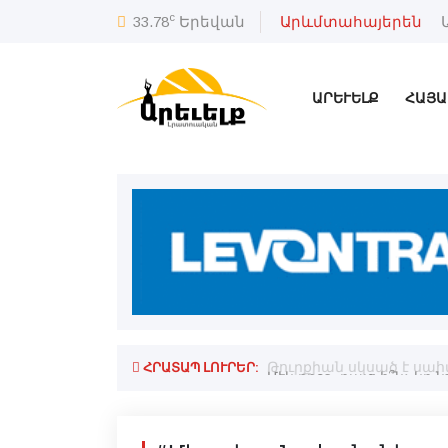
c
33.78
Երեվան
Արևմտահայերեն
ԱՐԵՒԵԼՔ
ՀԱՅԱ
ՀՐԱՏԱՊ ԼՈՒՐԵՐ:
Թուրքիան սկսած է սահ
Մէկ դրօշ, բայց ի՞նչ 