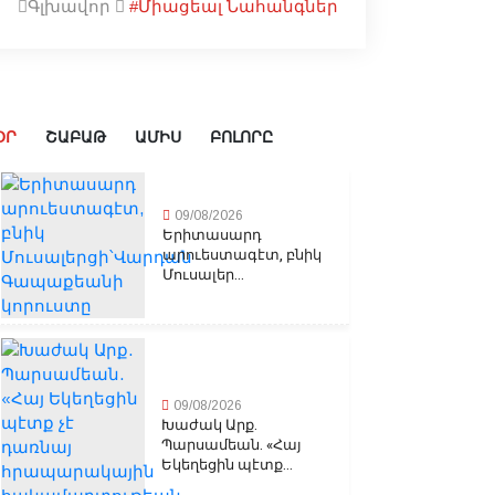
Գլխավոր
#Միացեալ Նահանգներ
ՕՐ
ՇԱԲԱԹ
ԱՄԻՍ
ԲՈԼՈՐԸ
09/08/2026
Երիտասարդ
արուեստագէտ, բնիկ
Մուսալեր...
09/08/2026
Խաժակ Արք.
Պարսամեան. «Հայ
Եկեղեցին պէտք...