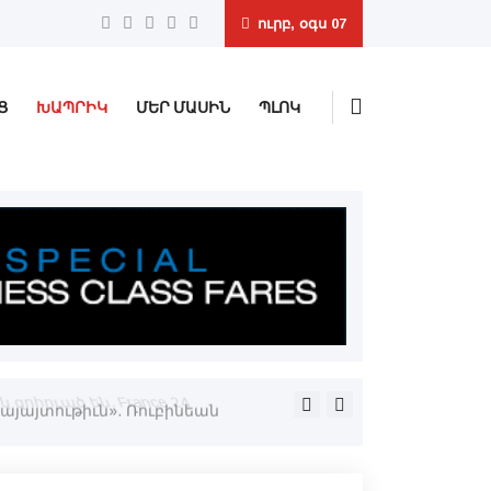
ուրբ, օգս 07
Ց
ԽԱՊՐԻԿ
ՄԵՐ ՄԱՍԻՆ
ՊԼՈԿ
զոհուած են. France 24
«Մարիոթ»-ը ջնջեց դէպի Ար
այայտութիւն». Ռուբինեան