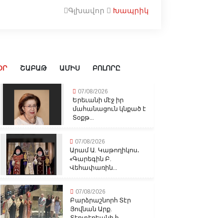
Գլխավոր
Խապրիկ
ՕՐ
ՇԱԲԱԹ
ԱՄԻՍ
ԲՈԼՈՐԸ
07/08/2026
Երեւանի մէջ իր
մահանացուն կնքած է
Տօքթ...
07/08/2026
Արամ Ա. Կաթողիկոս․
«Գարեգին Բ.
Վեհափառին...
07/08/2026
Բարձրաշնորհ Տէր
Յովնան Արք.
Տէրտէրեանի հ...