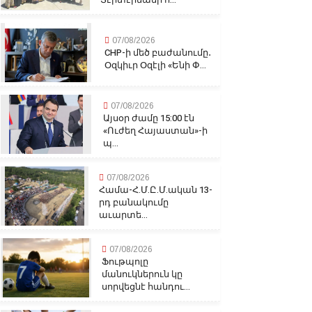
07/08/2026
CHP-ի մեծ բաժանումը․
Օզկիւր Օզէլի «Ենի Փ...
07/08/2026
Այսօր ժամը 15:00 էն
«Ուժեղ Հայաստան»-ի
պ...
07/08/2026
Համա-Հ.Մ.Ը.Մ.ական 13-
րդ բանակումը
աւարտե...
07/08/2026
Ֆութպոլը
մանուկներուն կը
սորվեցնէ հանդու...