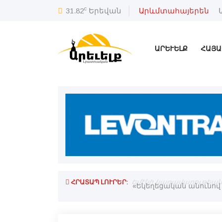
c
31.82
Երեվան
Արևմտահայերեն
ԱՐԵՒԵԼՔ
ՀԱՅԱ
ՀՐԱՏԱՊ ԼՈՒՐԵՐ:
Եմէնի կառավարութեան ո
«Եկեղեցական անունով 