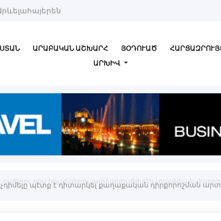
Արևելահայերեն
ՍՏԱՆ
ԱՐԱԲԱԿԱՆ ԱՇԽԱՐՀ
ՅՕԴՈՒԱԾ
ՀԱՐՑԱԶՐՈՒՅ
ԱՐԽԻՎ
ւժերու դեմ հուսիներու յարձակումներէն տասնեակ մարդիկ 
չդիմելը պէտք է դիտարկել քաղաքական դիրքորոշման արտ