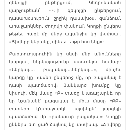
զեկոյցի ընթերցում, Կեդրոնական
վարչութեան՝ ԿՎ-ի զեկոյցի ընթերցում,
դասախօսութիւն, շրջիկ դասախօս, գանձում,
առաջարկներ, ժողովի փակում։ Կողքի ընկերս
թեթեւ հազէ մը վերջ ականջիս կը փսփսայ․
«Ճիվերը կերանք, մինչեւ եօթը հոս ենք»։
Քարտուղարուհին կը սկսի մեր անունները
կարդալ, ներկայութիւնը ստուգելու համար։
«Ներկայ․․․․ բացակայ․․․․ներկայ․․․», մինչեւ
կարգը կը հասնի ընկերոջ մը, որ բացակայ է
դասի պատճառով։ Յանկարծ խումբը կը
կիսուի․ մէկ մասը «Բ» տառը կ’առաջարկէ, որ
կը նշանակէ` բացակայ է, միւս մասը «ԲԲ»
տառերը կ’առաջարկէ, այսինքն՝ յարգելի
պատճառով մը «բանաւոր բացակայ»։ Կողքի
ընկերս ետ ցած ձայնով կը փսփսայ․ «Ճիվերը