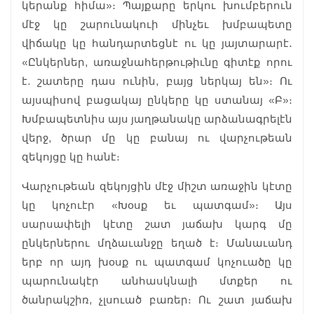
կերանք հիմա»։ Պայքարը երկու խումբերուն
մէջ կը շարունակուի մինչեւ խմբապետը
վիճակը կը հանդարտեցնէ ու կը յայտարարէ․
«Ընկերներ, առաջնահերթութիւնը գիտէք որու
է. շատերը դաս ունին, բայց ներկայ են»։ Ու
այսպիսով բացակայ ընկերը կը ստանայ «Բ»։
Խմբապետնիս այս յաղթանակը արձանագրելէն
վերջ, ծրար մը կը բանայ ու վարչութեան
զեկոյցը կը հանէ։
Վարչութեան զեկոյցին մէջ միշտ առաջին կէտը
կը կոչուէր «Խօսք եւ պատգամ»։ Այս
սարսափելի կէտը շատ յաճախ կարգ մը
ընկերներու մղձաւանջը եղած է։ Մանաւանդ
երբ որ այդ խօսք ու պատգամ կոչուածը կը
պարունակէր անհասկնալի մտքեր ու
ծանրակշիռ, չլսուած բառեր։ Ու շատ յաճախ