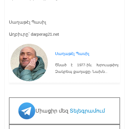
Սաղաթէլ Պասիլ
Աղբիւրը՝ darperag21.net
Սաղաթէլ Պասիլ
Ծնած է 1977-ին, Խրուաթիոյ
Զակրեպ քաղաքը։ Նախն...
Միացիր մեզ
Տելեգրամում