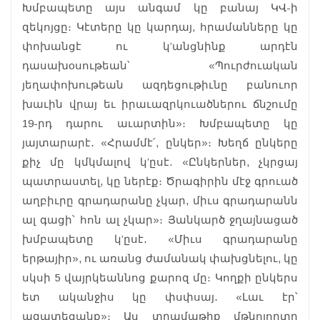
Խմբապետը այս անգամ կը բանայ ԿՎ-ի
զեկոյցը։ Կէտերը կը կարդայ, հրամանները կը
փոխանցէ ու կ’անցնինք արդէն
դասախoսութեան՝ «Պուրժուական
յեղափոխութեան ազդեցութիւնը բանուոր
խաւին վրայ եւ իրաւազրկուածներու ճնշումը
19-րդ դարու աւարտին»։ Խմբապետը կը
յայտարարէ․ «Հրամմէ՛, ընկեր»։ Խեղճ ընկերը
քիչ մը կմկմալով կ’ըսէ. «Ընկերներ, չկրցայ
պատրաստել, կը ներէք։ Ծրագիրին մէջ գրուած
աղբիւրը գրադարանը չկար, միւս գրադարանն
ալ գացի՝ հոն ալ չկար»։ Յանկարծ ջղայնացած
խմբապետը կ’ըսէ․ «Միւս գրադարանը
երթայիր», ու առանց ժամանակ փախցնելու, կը
սկսի 5 վայրկեաննոց քարոզ մը։ Կողքի ընկերս
ետ ականջիս կը փսփսայ․ «Լաւ էր՝
ազատեցանք»։ Աս տրամաթիք մթնոլորտը