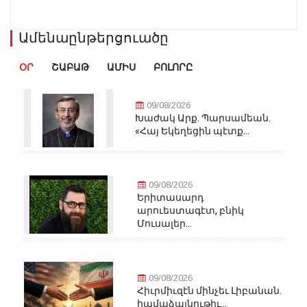
Ամենաընթերցուածը
ՕՐ
ՇԱԲԱԹ
ԱՄԻՍ
ԲՈԼՈՐԸ
09/08/2026
Խաժակ Արք. Պարսամեան.
«Հայ Եկեղեցին պէտք...
09/08/2026
Երիտասարդ
արուեստագէտ, բնիկ
Մուսալեր...
09/08/2026
Հիւրմիւզէն մինչեւ Լիբանան.
համաձայնութիւ...