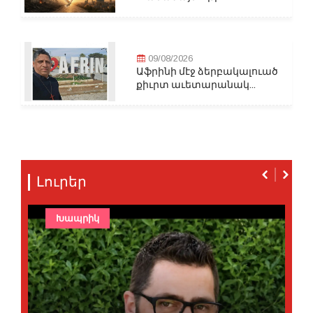
09/08/2026
Աֆրինի մէջ ձերբակալուած
քիւրտ աւետարանակ...
Լուրեր
Խապրիկ