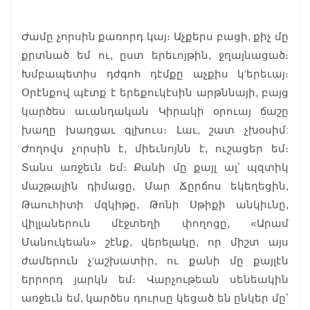
Ժամը չորսին քառորդ կայ։ Աչքերս բացի, քիչ մը
քրտնած եմ ու, ըստ երեւոյթին, ջղայնացած։
Խմբապետիս դժգոհ դէմքը աչքիս կ’երեւայ։
Օրէնքով պէտք է երեքուկէսին արթննայի, բայց
կարծես աւանդական Կիրակի օրուայ ճաշը
խաղը խաղցաւ գլխուս։ Լաւ, շատ չխօսիմ:
Ժողովս չորսին է, միեւնոյնն է, ուշացեր եմ։
Տանս առջեւն եմ։ Քանի մը քայլ ալ՝ պզտիկ
մաշթալին դիմացը, Մար Ճըրճոս եկեղեցին,
Թաուհիտի մզկիթը, Թոնի Սթիքի անկիւնը,
վիլլաներուն մէջտեղի փողոցը, «Արամ
Մանուկեան» շէնք, վերելակը, որ միշտ այս
ժամերուն չ’աշխատիր, ու քանի մը քայլէն
երրորդ յարկն եմ։ Վարչութեան սենեակին
առջեւն եմ, կարծես դուրսը կեցած են ընկեր մը՝