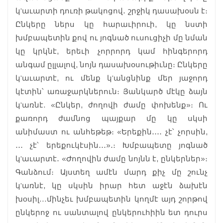
կ’աւարտի դուռի թակոցով․ շրջիկ դասախօսն է։
Ընկերը ներս կը հարաւիրուի, կը նստի
խմբապետին քով ու յոգնած ուսուցիչի մը նման
կը կրկնէ, երեւի չորրորդ կամ հինգերորդ
անգամ ըլլալով, նոյն դասախօսութիւնը։ Ընկերը
կ’աւարտէ, ու մենք կ’անցնինք մեր յաջորդ
կէտին՝ առաջարկներուն։ Յանկարծ մէկը ձայն
կ’առնէ. «Ընկեր, ժողովի ժամը փոխենք»։ Ու
քառորդ ժամնոց պայքար մը կը սկսի
անիմաստ ու անհեթեթ։ «Երեքին․․․․ չէ՝ չորսին,
․․․ չէ՝ երեքուկէսին․․․»․։ Խմբապետը յոգնած
կ’աւարտէ․ «Ժողովին ժամը նոյնն է, ընկերներ»։
Գանձում։ Այստեղ ամէն մարդ քիչ մը շունչ
կ’առնէ, կը սկսին իրար հետ աջէն ձախէն
խoսիլ…մինչեւ խմբապետին կողմէ այդ շորթով
ընկերոջ ու սանտալով ընկերուհիին ետ դուրս