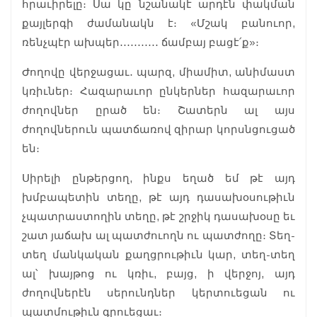
հրաւիրելը։ Սա կը նշանակէ արդէն փակման
քայլերգի ժամանակն է։ «Մշակ բանուոր,
ռենչպէր ախպեր․․․․․․․․․․․ ճամբայ բացէ՛ք»։
Ժողովը վերջացաւ․ պարզ, միամիտ, անիմաստ
կռիւներ։ Հազարաւոր ընկերներ հազարաւոր
ժողովներ ըրած են։ Շատերն ալ այս
ժողովներուն պատճառով զիրար կորսնցուցած
են։
Սիրելի ընթերցող, ինքս եղած եմ թէ այդ
խմբապետին տեղը, թէ այդ դասախօսութիւն
չպատրաստողին տեղը, թէ շրջիկ դասախօսը եւ
շատ յաճախ ալ պատժուողն ու պատժողը։ Տեղ-
տեղ մանկական քաղցրութիւն կար, տեղ-տեղ
ալ՝ խայթոց ու կռիւ, բայց, ի վերջոյ, այդ
ժողովներէն սերունդներ կերտուեցան ու
պատմութիւն գրուեցաւ։