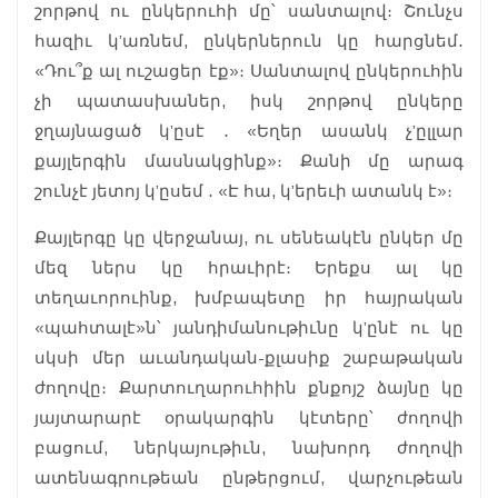
շորթով ու ընկերուհի մը՝ սանտալով։ Շունչս
հազիւ կ’առնեմ, ընկերներուն կը հարցնեմ․
«Դու՞ք ալ ուշացեր էք»։ Սանտալով ընկերուհին
չի պատասխաներ, իսկ շորթով ընկերը
ջղայնացած կ’ըսէ ․ «Եղեր ասանկ չ’ըլլար
քայլերգին մասնակցինք»։ Քանի մը արագ
շունչէ յետոյ կ’ըսեմ ․ «Է հա, կ’երեւի ատանկ է»։
Քայլերգը կը վերջանայ, ու սենեակէն ընկեր մը
մեզ ներս կը հրաւիրէ։ Երեքս ալ կը
տեղաւորուինք, խմբապետը իր հայրական
«պահտալէ»ն՝ յանդիմանութիւնը կ’ընէ ու կը
սկսի մեր աւանդական-քլասիք շաբաթական
ժողովը։ Քարտուղարուհիին քնքոյշ ձայնը կը
յայտարարէ օրակարգին կէտերը՝ ժողովի
բացում, ներկայութիւն, նախորդ ժողովի
ատենագրութեան ընթերցում, վարչութեան