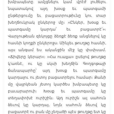
խմբապետը ամչցնելու կամ վրէժ լուծելու
նպատակով այդ խօսք եւ պատգամի
ընթերցումը եւ բացատրութիւնը կու տար
խեղճուկրակ ընկերոջ մը։ «Ընկեր, խօսք եւ
պատգամը կարդա՛ եւ բացատրէ՛»։
Վարչութեան զեկոյցը ձեռքէ ձեռք անցնելով կը
հասնի կողքի ընկերոջս։ Մինչեւ թուղթը հասնի,
այս անգամ ես ականջին մէջ կը փսփսամ․
«Ճիվերը կերար»։ «Հա ուալլա» ըսելով թուղթը
կ’առնէ, ու կը սկսի խեղճին Գողգոթայի
ճանապարհը՝ այդ խօսք եւ պատգամը
կարդալու ու յետոյ բացատրելու համար։ Քանի
մը վայրկեան յետոյ կարծես խմբապետը կը
բաւարարուի։ Խօսք եւ պատգամը կը
տեղափոխէ ուրիշին։ Այդ ուրիշն ալ սահուն
ձեւով կը կարդայ, նոյն սահուն ձեւով կը
բացատրէ ու բան մը չեղածի պէս թուղթը ետ կը