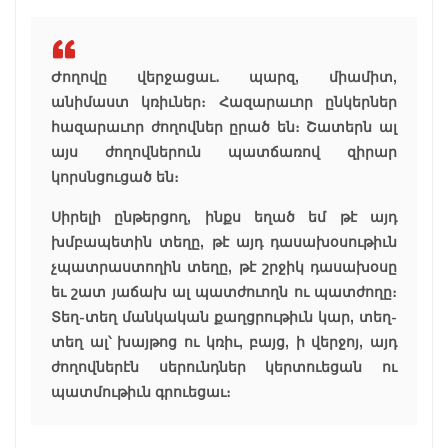
Ժողովը վերջացաւ․ պարզ, միամիտ,
անիմաստ կռիւներ։ Հազարաւոր ընկերներ
հազարաւոր ժողովներ ըրած են։ Շատերն ալ
այս ժողովներուն պատճառով զիրար
կորսնցուցած են։
Սիրելի ընթերցող, ինքս եղած եմ թէ այդ
խմբապետին տեղը, թէ այդ դասախօսութիւն
չպատրաստողին տեղը, թէ շրջիկ դասախօսը
եւ շատ յաճախ ալ պատժուողն ու պատժողը։
Տեղ-տեղ մանկական քաղցրութիւն կար, տեղ-
տեղ ալ՝ խայթոց ու կռիւ, բայց, ի վերջոյ, այդ
ժողովներէն սերունդներ կերտուեցան ու
պատմութիւն գրուեցաւ։