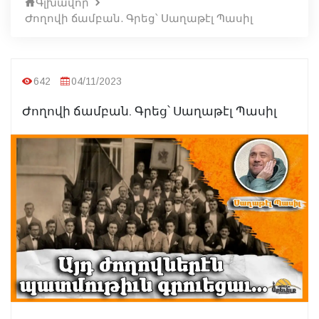
Գլխավոր
Ժողովի ճամբան. Գրեց՝ Սաղաթէլ Պասիլ
642
04/11/2023
Ժողովի ճամբան. Գրեց՝ Սաղաթէլ Պասիլ