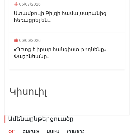
06/07/2026
Ստամբուլի Բիլգի համալսարանից
հեռացրել են...
06/06/2026
«Պէտք է իրար հանգիստ թողնենք».
Փաշինեանը...
Կիսուիլ
Ամենաընթերցուածը
ՕՐ
ՇԱԲԱԹ
ԱՄԻՍ
ԲՈԼՈՐԸ