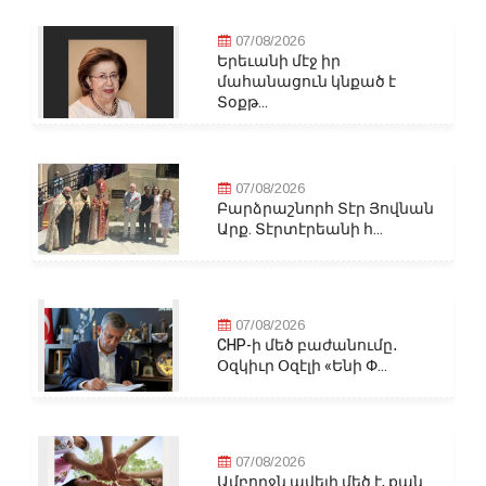
07/08/2026
Երեւանի մէջ իր
մահանացուն կնքած է
Տօքթ...
07/08/2026
Բարձրաշնորհ Տէր Յովնան
Արք. Տէրտէրեանի հ...
07/08/2026
CHP-ի մեծ բաժանումը․
Օզկիւր Օզէլի «Ենի Փ...
07/08/2026
Ամբողջն ավելի մեծ է, քան