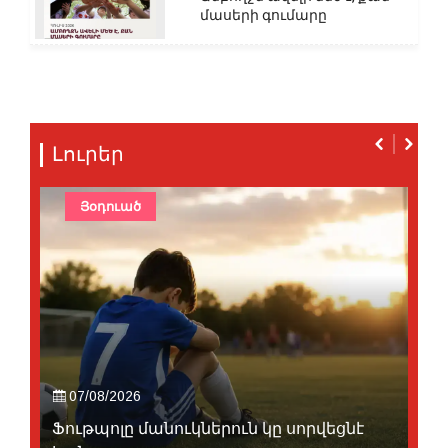
մասերի գումարը
Լուրեր
Յօդուած
07/08/2026
Ֆութպոլը մանուկներուն կը սորվեցնէ