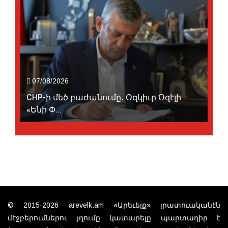
07/08/2026
CHP-ի մեծ բաժանումը․ Օզկիւր Օզէլի
«Ենի Փ...
© 2015-2026 arevelk.am «Արեւելք» լրատուականէն
մէջբերումներու յղումը կատարելը պարտադիր է