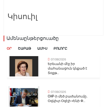
Կիսուիլ
Ամենաընթերցուածը
ՕՐ
ՇԱԲԱԹ
ԱՄԻՍ
ԲՈԼՈՐԸ
07/08/2026
Երեւանի մէջ իր
մահանացուն կնքած է
Տօքթ...
07/08/2026
CHP-ի մեծ բաժանումը․
Օզկիւր Օզէլի «Ենի Փ...