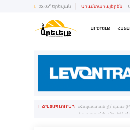
c
22.05
Երեվան
Արևմտահայերեն
ԱՐԵՒԵԼՔ
ՀԱՅԱ
ՀՐԱՏԱՊ ԼՈՒՐԵՐ:
պահուն հնարաւոր չէ. Փաշինեանի
«Հայաստան չի՛ գաս» (Բ