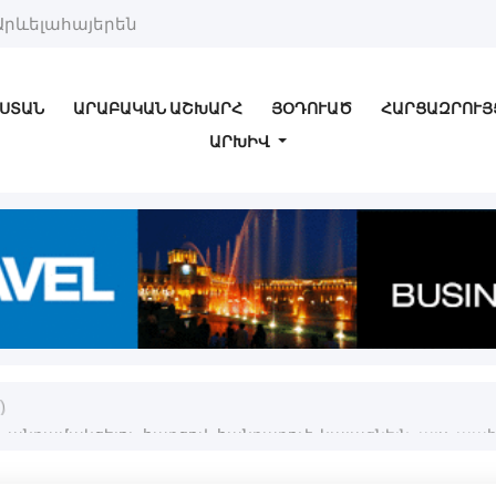
Արևելահայերեն
ՍՏԱՆ
ԱՐԱԲԱԿԱՆ ԱՇԽԱՐՀ
ՅՕԴՈՒԱԾ
ՀԱՐՑԱԶՐՈՒՅ
ԱՐԽԻՎ
)