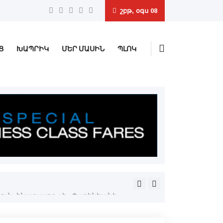
շբթ, օգս 08
Ց
ԽԱՊՐԻԿ
ՄԵՐ ՄԱՍԻՆ
ՊԼՈԿ
Հանդիսապետութեամբ ԱՄՆ Ա
Տ. Սիփան Աւագ Քահանայ Մ