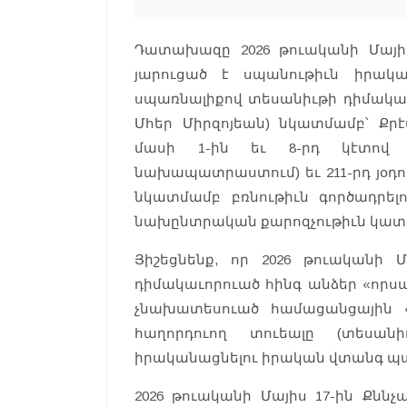
Դատախազը 2026 թուականի Մայի
յարուցած է սպանութիւն իրակ
սպառնալիքով տեսանիւթի դիմակաւոր
Մհեր Միրզոյեան) նկատմամբ՝ Քրէա
մասի 1-ին եւ 8-րդ կէտով 
նախապատրաստում) եւ 211-րդ յօդու
նկատմամբ բռնութիւն գործադրել
նախընտրական քարոզչութիւն կատար
Յիշեցնենք, որ 2026 թուականի Մա
դիմակաւորուած հինգ անձեր «որս
չնախատեսուած համացանցային «li
հաղորդուող տուեալը (տեսան
իրականացնելու իրական վտանգ պա
2026 թուականի Մայիս 17-ին Քնն