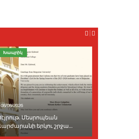
Խապրիկ
Հայաստան
08/08/2026
07/08/2026
Պէյրութ. Մեսրոպեան
Հայաստան
Վարժարանի երկու շրջա...
անդամակցե