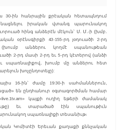
ս 30-ին հանրային քրէական հետապնդում
անացնելու իրական վտանգ պարունակող
ուած հինգ անձերէն մէկուն՝ Մ. Մ.-ի (խմբ.
կան օրէնսգիրքի 43-155-րդ յօդուածի 2-րդ
(խումբ անձերու կողմէ սպանութեան
ածի 2-րդ մասի 2-րդ եւ 5-րդ կէտերով (անձի
ու սպառնալիքով, խումբ մը անձերու հետ
ելուն խոչընդոտելը):
յիս 16-ին՝ ժամը 19:30-ի սահմաններուն,
ացած» են ընդհանուր օգտագործման համար
ve.1tv.am» կայքի ուղիղ եթերի ժամանակ
իւթը) եւ տարածած էին սպանութիւն
րունակող սպառնալիքի տեսանիւթ։
չական Կոմիտէի Երեւան քաղաքի քննչական