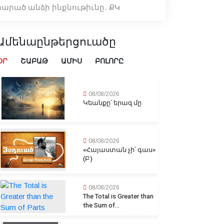
րած անձի ինքնութիւնը․ ՔԿ
Ամենաընթերցուածը
ՕՐ
ՇԱԲԱԹ
ԱՄԻՍ
ԲՈԼՈՐԸ
08/08/2026
Կեանքը՝ երազ մը
08/08/2026
«Հայաստան չի՛ գաս»
(Բ)
08/08/2026
The Total is Greater than
the Sum of...