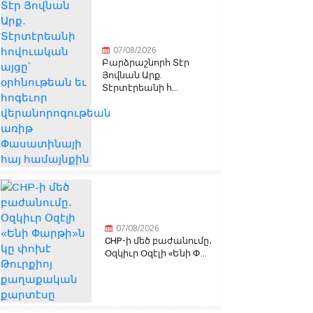
07/08/2026
Բարձրաշնորհ Տէր
Յովնան Արք.
Տէրտէրեանի հ...
07/08/2026
CHP-ի մեծ բաժանումը․
Օզկիւր Օզէլի «Ենի Փ...