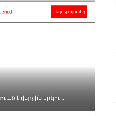
ւբում
Սեղմել այստեղ
ած է վերջին երկու...