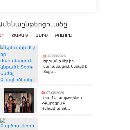
Ամենաընթերցուածը
ՕՐ
ՇԱԲԱԹ
ԱՄԻՍ
ԲՈԼՈՐԸ
07/08/2026
Երեւանի մէջ իր
մահանացուն կնքած է
Տօքթ...
07/08/2026
Արամ Ա. Կաթողիկոս․
«Գարեգին Բ.
Վեհափառին...