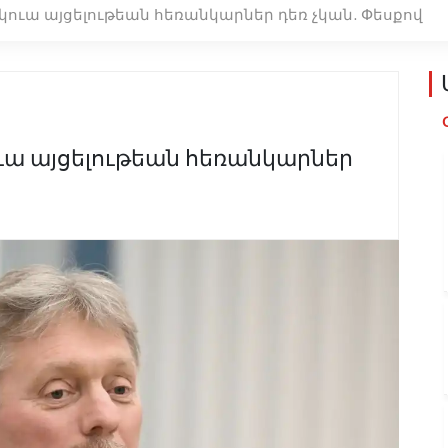
կուա այցելութեան հեռանկարներ դեռ չկան. Փեսքով
ւա այցելութեան հեռանկարներ