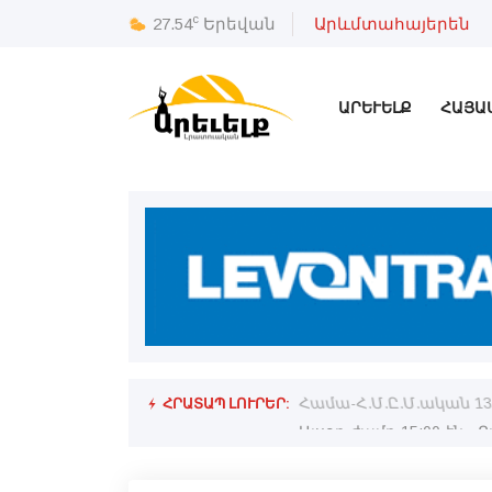
c
27.54
Երեվան
Արևմտահայերեն
ԱՐԵՒԵԼՔ
ՀԱՅԱ
ՀՐԱՏԱՊ ԼՈՒՐԵՐ:
ն եւ պիտի շարժին դէպի Էջմիածին.
Համա-Հ.Մ.Ը.Մ.ական 1