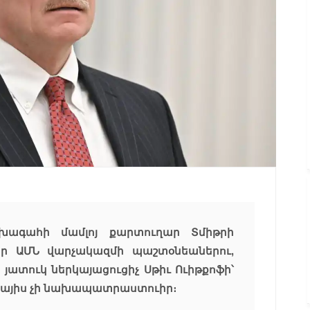
ախագահի մամլոյ քարտուղար Տմիթրի
որ ԱՄՆ վարչակազմի պաշտօնեաներու,
ատուկ ներկայացուցիչ Սթիւ Ուիթքոֆի՝
րկայիս չի նախապատրաստուիր։