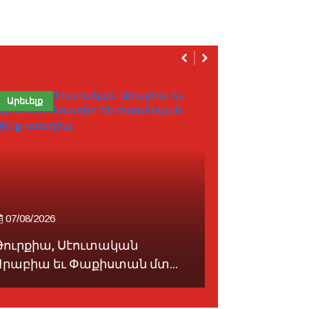
Արեւելք
Խապրիկ
07/08/2026
07/08/2026
Թուրքիա, Սէուտական
Համա-Հ.Մ.
Արաբիա եւ Փաքիստան մտ...
բանակումը