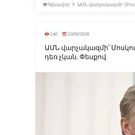
Գլխավոր
ԱՄՆ վարչակազմի՝ Մոս
140
10/05/2026
ԱՄՆ վարչակազմի՝ Մոսկո
դեռ չկան. Փեսքով