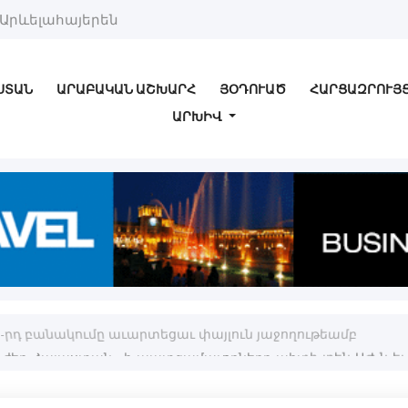
Արևելահայերեն
ՍՏԱՆ
ԱՐԱԲԱԿԱՆ ԱՇԽԱՐՀ
ՅՕԴՈՒԱԾ
ՀԱՐՑԱԶՐՈՒՅ
ԱՐԽԻՎ
3-րդ բանակումը աւարտեցաւ փայլուն յաջողութեամբ