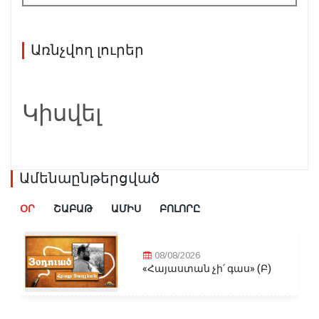
Առնչվող լուրեր
Կիսվել
Ամենաընթերցված
ՕՐ
ՇԱԲԱԹ
ԱՄԻՍ
ԲՈԼՈՐԸ
08/08/2026
«Հայաստան չի՛ գաս» (Բ)