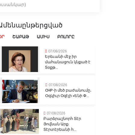
ուսանկար)
Ամենաընթերցված
ՕՐ
ՇԱԲԱԹ
ԱՄԻՍ
ԲՈԼՈՐԸ
07/08/2026
Երեւանի մէջ իր
մահանացուն կնքած է
Տօքթ...
07/08/2026
CHP-ի մեծ բաժանումը․
Օզկիւր Օզէլի «Ենի Փ...
07/08/2026
Բարձրաշնորհ Տէր
Յովնան Արք.
Տէրտէրեանի հ...