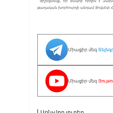
Յիշեցնենք, որ Յակոբ որդին է Զախ
թաղական խորհուրդի անդամ Յովսէփ 
Միացիր մեզ
Տելեգ
Միացիր մեզ
Յութո
Առնչվող լուրեր