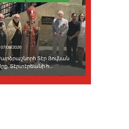
07/08/2026
06/08/2026
Բարձրաշնորհ Տէր Յովնան
«Ուժեղ Հ
րք. Տէրտէրեանի հ...
մտադիր է 