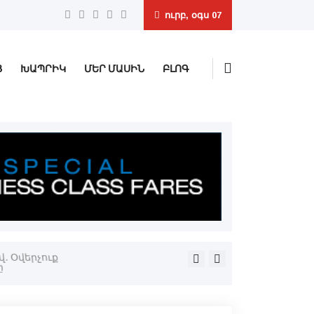
ուրբ, օգս 07
Ց
ԽԱՊՐԻԿ
ՄԵՐ ՄԱՍԻՆ
ԲԼՈԳ
. Օվերչուք
CHP-ի մեծ բաժանումը․ Օզկ