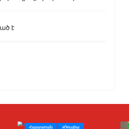
ւած է
Հայաստան
#Ռուսիա