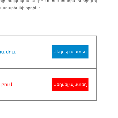
ոյի հայկական Սուրբ Աստուածածին Եկեղեցւոյ
Հատարեանի որդին է։
րամում
Սեղմել այստեղ
ւբում
Սեղմել այստեղ