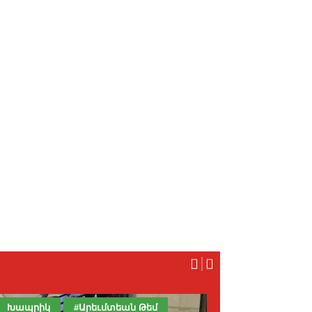
Խապրիկ
#Արեւմտեան Թեմ
Հայաստան