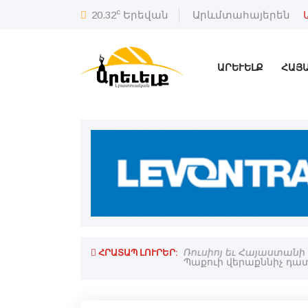
c
20.32
Երեվան
Արևմտահայերեն
ԱՐԵՒԵԼՔ
ՀԱՅ
ՀՐԱՏԱՊ ԼՈՒՐԵՐ:
ները
Ռուսիոյ եւ Հայաստանի 