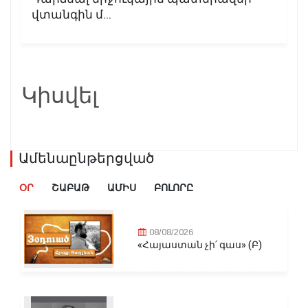
վտանգին մ...
Կիսվել
Ամենաընթերցված
ՕՐ
ՇԱԲԱԹ
ԱՄԻՍ
ԲՈԼՈՐԸ
08/08/2026
«Հայաստան չի՛ գաս» (Բ)