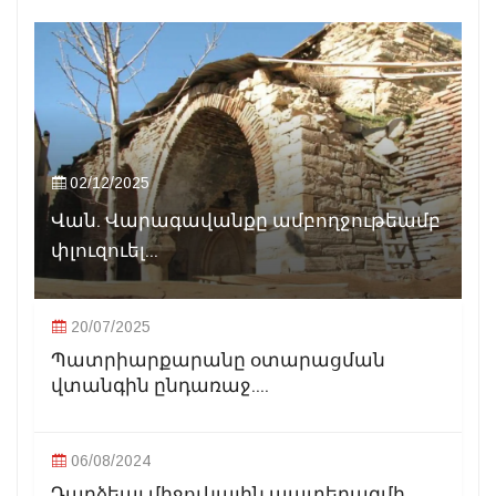
02/12/2025
Վան. Վարագավանքը ամբողջութեամբ
փլուզուել...
20/07/2025
Պատրիարքարանը օտարացման
վտանգին ընդառաջ....
06/08/2024
Դարձեալ միջուկային պատերազմի