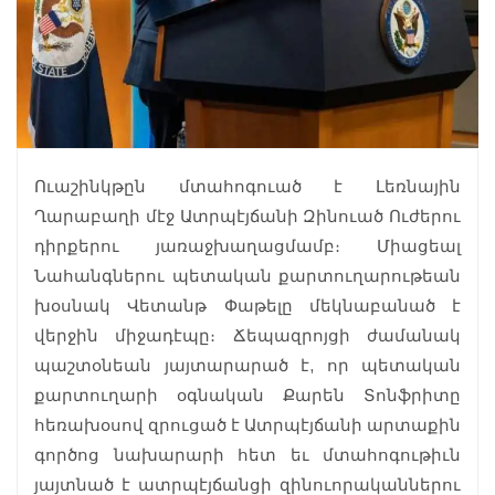
Ուաշինկթըն մտահոգուած է Լեռնային
Ղարաբաղի մէջ Ատրպէյճանի Զինուած Ուժերու
դիրքերու յառաջխաղացմամբ։ Միացեալ
Նահանգներու պետական քարտուղարութեան
խօսնակ Վետանթ Փաթելը մեկնաբանած է
վերջին միջադէպը։ Ճեպազրոյցի ժամանակ
պաշտօնեան յայտարարած է, որ պետական
քարտուղարի օգնական Քարեն Տոնֆրիտը
հեռախօսով զրուցած է Ատրպէյճանի արտաքին
գործոց նախարարի հետ եւ մտահոգութիւն
յայտնած է ատրպէյճանցի զինուորականներու