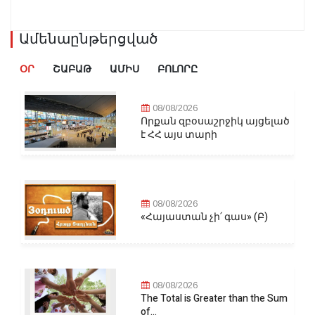
Ամենաընթերցված
ՕՐ
ՇԱԲԱԹ
ԱՄԻՍ
ԲՈԼՈՐԸ
08/08/2026
Որքան զբօսաշրջիկ այցելած
է ՀՀ այս տարի
08/08/2026
«Հայաստան չի՛ գաս» (Բ)
08/08/2026
The Total is Greater than the Sum
of...