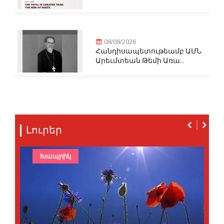
08/08/2026
Հանդիսապետութեամբ ԱՄՆ
Արեւմտեան Թեմի Առա...
Լուրեր
Խապրիկ