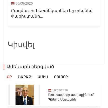
06/08/2026
Բազմաթիւ հեռանկարներ կը տեսնեմ
Փաքիստանի...
Կիսվել
Ամենաընթերցված
ՕՐ
ՇԱԲԱԹ
ԱՄԻՍ
ԲՈԼՈՐԸ
10/08/2026
Շուտափոյթ ապաքինում՝
Պենոն Սեւանին