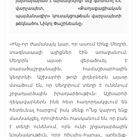
յայտարարած է արձակուրդի մէջ գտնուող ՀՀ
վարչապետ, «Քաղաքացիական
պայմանագիր» կուսակցութեան վարչապետի
թեկնածու Նիկոլ Փաշինեանը։
«Ինչ-որ ժամանակ կար, որ ասում էինք Մեղրի,
տագնապալի ալիքներ էին առաջանում։
Մեղրին այսօր վերածուել է
տարածաշրջանային, համաշխարհային
կեդրոնի։ Աշխարհի թոփ լիդերներն այսօր
մտածում են, որ Մեղրիում տեղի է ունենում
շրջադարձային իրադարձութիւն։ Աշխարհի
ղեկավարներն ինձ հետ հաղորդակցւում են
հետեւեալ հարցով՝ իսկ մենք ո՞նց կարող ենք
մասնակցել, որովհետեւ հասկանում են, որ բան
է տեղի ունենում, որն ունի շրջադարձային
նշանակութիւն, որը հիւսիս-հարաւ, արեւելք-