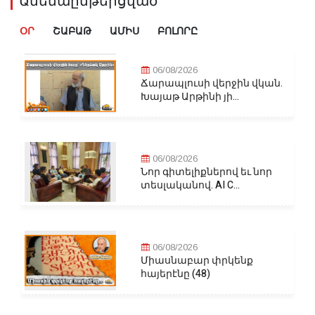
Ամենաընթերցված
ՕՐ
ՇԱԲԱԹ
ԱՄԻՍ
ԲՈԼՈՐԸ
06/08/2026
Ճարապլուսի վերջին վկան.
Խայաթ Արթինի յի...
06/08/2026
Նոր գիտելիքներով եւ նոր
տեսլականով. AI C...
06/08/2026
Միասնաբար փրկենք
հայերէնը (48)