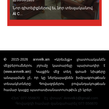
Նոր գիտելիքներով եւ նոր տեսլականով.
AI C...
© 2015-2026 arevelk.am «Արեւելք» լրատուականէն
մէջբերումներու յղումը կատարելը պարտադիր է
(www.arevelk.am): Կայքին մէջ տեղ գտած նիւթերը
անպայման չէ, որ կը ներկայացնեն խմբագրութեան
տեսակէտները: Գովազդներու բովանդակութեան
համար կայքը պատասխանատուութիւն չի կրեր:
Հեռ՝ 077-556870
Էլ. փոստ՝ Arevelk1@gmail.com
Գովազդի համար զանգահարել`077-556870