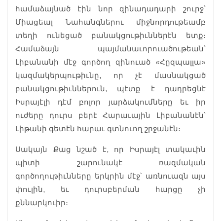
համաձայնած էին նոր զինադադարի շուրջ՝
Միացեալ Նահանգներու միջնորդութեամբ
տեղի ունեցած բանակցութիւններէն ետք։
Համաձայն պայմանաւորուածութեան՝
Լիբանանի մէջ գործող զինուած «Հըզպալլա»
կազմակերպութիւնը, որ չէ մասնակցած
բանակցութիւններուն, պէտք է դադրեցնէ
Իսրայէլի դէմ բոլոր յարձակումները եւ իր
ուժերը դուրս բերէ Հարաւային Լիբանանէն՝
Լիթանի գետէն հարաւ գտնուող շրջանէն։
Սակայն Քաց նշած է, որ Իսրայէլ տակաւին
պիտի շարունակէ ռազմական
գործողութիւնները երկրին մէջ՝ առնուազն այս
փուլին, եւ դուրսբերման հարցը չի
քննարկուիր։