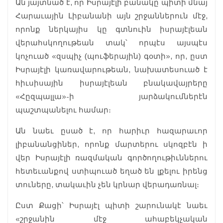
Ան յայտնած է, որ Իսրայէլի բանակը պիտի մնայ
Հարաւային Լիբանանի այն շրջաններուն մէջ,
որոնք ներկայիս կը գտնուին իսրայէլեան
վերահսկողութեան տակ՝ որպէս այսպէս
կոչուած «զսպիչ (պուֆերային) գօտի», որ, ըստ
Իսրայէլի կառավարութեան, նախատեսուած է
հիւսիսային իսրայէլեան բնակավայրերը
«Հըզպալլա»-ի յարձակումներէն
պաշտպանելու համար։
Ան նաեւ ըսած է, որ հարիւր հազարաւոր
լիբանանցիներ, որոնք մարտերու սկոզբէն ի
վեր Իսրայէլի ռազմական գործողութիւններու
հետեւանքով ստիպուած եղած են լքելու իրենց
տուները, տակաւին չեն կրնար վերադառնալ։
Ըստ Քացի՝ Իսրայէլ պիտի շարունակէ նաեւ
«շրջանին մէջ ահաբեկչական