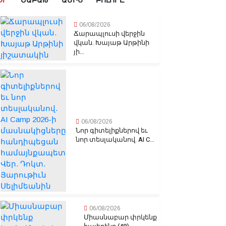
ՕՐ
ՇԱԲԱԹ
ԱՄԻՍ
ԲՈԼՈՐԸ
06/08/2026
Ճարապլուսի վերջին
վկան. Խայաթ Արթինի
յի...
06/08/2026
Նոր գիտելիքներով եւ
նոր տեսլականով. AI C...
06/08/2026
Միասնաբար փրկենք