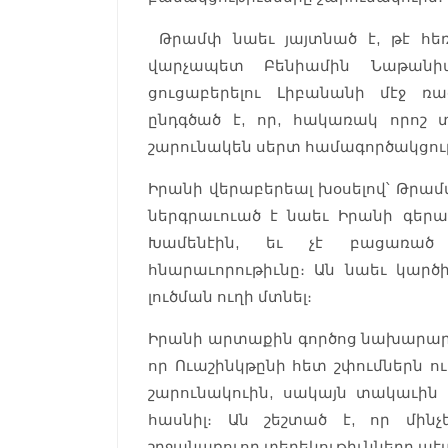
Թրամփ նաեւ յայտնած է, թէ հեռ
վարչապետ Բենիամին Նաթանի
ցուցաբերելու Լիբանանի մէջ ռա
ընդգծած է, որ, հակառակ որոշ տ
շարունակեն սերտ համագործակցու
Իրանի վերաբերեալ խօսելով՝ Թրամ
ներգրաւուած է նաեւ Իրանի գերա
Խամենէին, եւ չէ բացառած
հնարաւորութիւնը։ Ան նաեւ կարծի
լուծման ուղի մտնել։
Իրանի արտաքին գործոց նախարար 
որ Ուաշինկթընի հետ շփումներն ո
շարունակուին, սակայն տակաւին
հասնիլ։ Ան շեշտած է, որ մինչ
շրջանառուող տեղեկութիւնները պէ