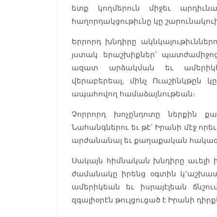
ետք կողմերուն միջեւ արդիւն
հաղորդակցութիւնը կը շարունակուի
Երրորդ խնդիրը ակնկալութիւններ
յստակ երաշխիքներ՝ պատժամիջոց
ազատ արձակման եւ ամերիկե
վերաբերեալ, մինչ Ուաշինկթըն 
ապահովող համաձայնութեան։
Չորրորդ խոչընդոտը ներքին քա
Նահանգներու եւ թէ՛ Իրանի մէջ ո
արժանանալ եւ քաղաքական հակազդ
Սակայն հիմնական խնդիրը աւելի խո
ժամանակը իրենց օգտին կ՚աշխատի
ամերիկեան եւ իսրայէլեան ճնշում
զգալիօրէն թուլցուցած է Իրանի դիրք