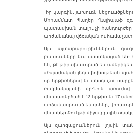
Իր կարգին, յախուռն կեցուածքնե
Մոհամմատ Պաղեր Ղալիպաֆ զգո
պատասխան տալու չի հանդուրժեր ս
արժանանայ վճռական ու համաչափ
Այս յայտարարութիւններուն զո
բախումները եւս սաստկացած են։ 
են, թէ թիրախաւորած են ամերիկեա
«Իսլամական յեղափոխութեան պահ
որ հրթիռներով եւ անօդաչու սարք
ռազմակայանի մը։Նոյն առումով
վնասազերծած է 13 հրթիռ եւ 17 ան
արձանագրուած են զոհեր, վիրաւոր
վնասներ Քուէյթի միջազգային օդակա
Այս զարգացումներուն լոյսին տա