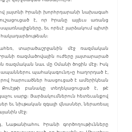
րով յայտնի Իրանի խորհրդարանի նախագահ
ւշացուցած է, որ Իրանը այլեւս առանց
պառնալիքները, եւ որեւէ յարձակում պիտի
 հակադարձութեան։
ւգահեռ, տարածաշրջանին մէջ ռազմական
Իրանի ռազմածովային ուժերը յայտարարած
ն ռազմական նաւ մը Օմանի ծոցին մէջ։ Իսկ
ապաններու պահակագունդ»ը հաղորդած է,
երով հարուածներ հասցուցած է ամերիկեան
 Քուէյթի բանակը տեղեկացուցած է, թէ
օդաչու սարք։ Յարձակումներուն հետեւանքով
ներ եւ նիւթական զգալի վնասներ, ներառեալ
յանին մէջ։
կ, Նաթանիահու Իրանի գործողութիւնները