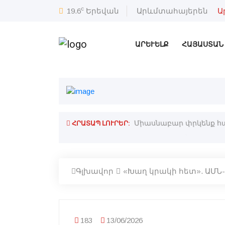
c
19.6
Երեվան
Արևմտահայերեն
Ա
ԱՐԵՒԵԼՔ
ՀԱՅԱՍՏԱՆ
ՀՐԱՏԱՊ ԼՈՒՐԵՐ:
ներ ու դիրքեր. Գրեց՝ Պարոյր Յ.
Միասնաբար փրկենք հայ
Գլխավոր
«Խաղ կրակի հետ». ԱՄՆ
183
13/06/2026