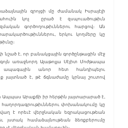
աձայնային զրոյցի մը ժամանակ Իսրայէլի
ահուին կոչ ըրած է զսպուածութիւն
զմական գործողութիւններու հարցով։ Ան
արակարծութիւններու, երկու կողմերը կը
թիւնը։
փ նշած է, որ բանակցային գործընթացին մէջ
գոյն առաջնորդ Այաթոլլա Սէյիտ Մոժթապա
 ապագային անոր հետ հանդիպելու
ք յայտնած է, թէ ճգնաժամը կրնայ շուտով
Ապպաս Արաքճի իր հերթին յայտարարած է,
ւ հաղորդագրութիւններու փոխանակումը կը
 վաղ է որեւէ վերջնական եզրակացութեան
եւ յստակ համաձայնութեան ձեռքբերումը
տք չէ վերջնական համարուին։