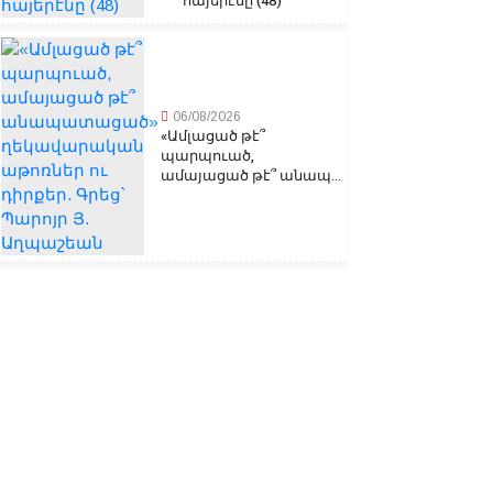
հայերէնը (48)
06/08/2026
«Ամլացած թէ՞
պարպուած,
ամայացած թէ՞ անապ...