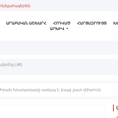
րևելահայերեն
ԱՐԱԲԱԿԱՆ ԱՇԽԱՐՀ
ՀՈԴՎԱԾ
ՀԱՐՑԱԶՐՈՒՅՑ
Խ
ԱՐԽԻՎ
երէնը (48)
-Իրան հրադադարը առկայ է, բայց շատ փխրուն