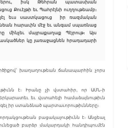
ներու, իսկ Թեհրան պատասխան
ուց Քուէյթի եւ Պահրէյնի ուղղութեամբ։
այէլ եւս սաստկացուց իր ռազմական
անեան հարաւին մէջ եւ անգամ սպառնաց
ը մինչեւ մայրաքաղաք Պէյրութ։ Այս
կասկածներ կը յառաջացնեն հրադադարի
արծիքով՝ խաղաղութեան ճանապարհին չորս
իւնն է։ Իրանը չի վստահիր, որ ԱՄՆ-ի
րկարատեւ եւ վստահելի համաձայնութիւն
գել իր ստանձնած պարտաւորութիւնները։
որդակցութեան բացակայութիւնն է։ Անցեալ
ունեցած բարձր մակարդակի հանդիպումէն