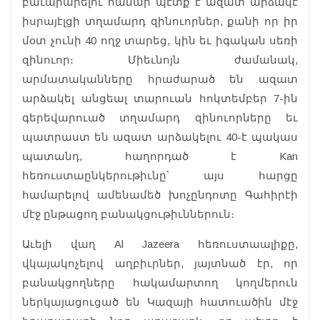
բաւարարելու համար պէտք է ազատ արձակէ
իսրայէլցի տղամարդ զինուորներ, քանի որ իր
մօտ չունի 40 ողջ տարեց, կին եւ իգական սեռի
զինուոր։ Միեւնոյն ժամանակ,
արմատականները հրաժարած են ազատ
արձակել անցեալ տարուան հոկտեմբեր 7-ին
գերեվարուած տղամարդ զինուորները եւ
պատրաստ են ազատ արձակելու 40-է պակաս
պատանդ, հաղորդած է Kan
հեռուստաընկերութիւնը՝ այս հարցը
համարելով ամենամեծ խոչընդոտը Գահիրէի
մէջ ընթացող բանակցութիւններուն։
Աւելի վաղ Al Jazeera հեռուստաալիքը,
վկայակոչելով աղբիւրներ, յայտնած էր, որ
բանակցողները հակամարտող կողմերուն
ներկայացուցած են Կազայի հատուածին մէջ