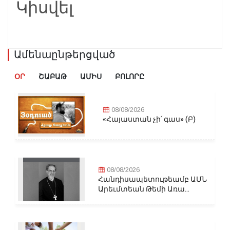
Կիսվել
Ամենաընթերցված
ՕՐ
ՇԱԲԱԹ
ԱՄԻՍ
ԲՈԼՈՐԸ
08/08/2026
«Հայաստան չի՛ գաս» (Բ)
08/08/2026
Հանդիսապետութեամբ ԱՄՆ
Արեւմտեան Թեմի Առա...