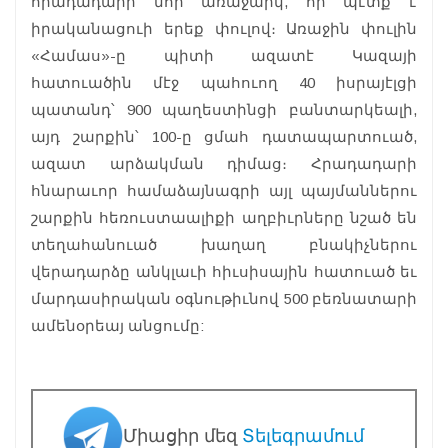
հրադադարի նոր առաջարկ, որ պէտք է
իրականացուի երեք փուլով։ Առաջին փուլին
«Համաս»-ը պիտի ազատէ Կազայի
հատուածին մէջ պահուող 40 իսրայէլցի
պատանդ՝ 900 պաղեստինցի բանտարկեալի,
այդ շարքին՝ 100-ը ցմահ դատապարտուած,
ազատ արձակման դիմաց։ Հրադադարի
հնարաւոր համաձայնագրի այլ պայմաններու
շարքին հեռուստաալիքի աղբիւրները նշած են
տեղահանուած խաղաղ բնակիչներու
վերադարձը անկլաւի հիւսիսային հատուած եւ
մարդասիրական օգնութիւնով 500 բեռնատարի
ամենօրեայ անցումը:
Միացիր մեզ
Տելեգրամում