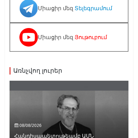
Միացիր մեզ
Տելեգրամում
Միացիր մեզ
Յութուբում
Առնչվող լուրեր
08/08/2026
Հանդիսապետութեամբ ԱՄՆ