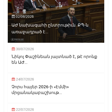
02/08/2026
ԱԺ նախագահի ընտրութիւն. ՔՊ-ն
առաջադրած է...
30/07/2026
Նիկոլ Փաշինեան յայտնած է, թէ որոնք
են ԱԺ...
24/07/2026
Չորս հայեր 2026-ի «Էմմի»
մրցանակաբաշխութ...
22/07/2026