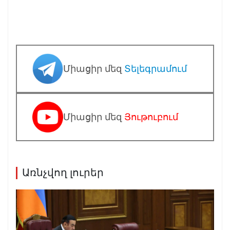
Միացիր մեզ
Տելեգրամում
Միացիր մեզ
Յութուբում
Առնչվող լուրեր