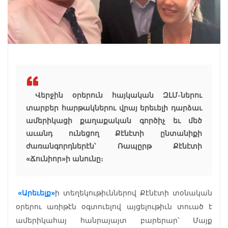
Վերջին օրերուն հայկական ԶԼՄ-ներու
տարբեր հարթակներու վրայ երեւելի դարձաւ
ամերիկացի քաղաքական գործիչ եւ մեծ
աւանդ ունեցող Քէնէտի ընտանիքի
ժառանգորդներէն՝ Ռապըրթ Քէնէտի
«Ճունիոր»ի անունը։
«Արեւելք»
ի տեղեկութիւններով Քէնէտի տօնական
օրերու առիթէն օգտուելով այցելութիւն տուած է
ամերիկահայ հանրայայտ բարերար՝ Մայք