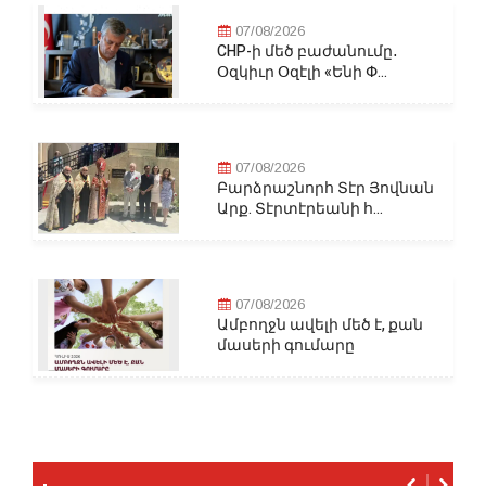
07/08/2026
CHP-ի մեծ բաժանումը․
Օզկիւր Օզէլի «Ենի Փ...
07/08/2026
Բարձրաշնորհ Տէր Յովնան
Արք. Տէրտէրեանի հ...
07/08/2026
Ամբողջն ավելի մեծ է, քան
մասերի գումարը