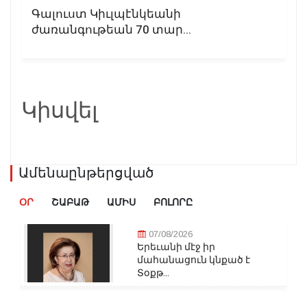
Գալուստ Կիւլպէնկեանի
ժառանգութեան 70 տար...
Կիսվել
Ամենաընթերցված
ՕՐ
ՇԱԲԱԹ
ԱՄԻՍ
ԲՈԼՈՐԸ
07/08/2026
Երեւանի մէջ իր
մահանացուն կնքած է
Տօքթ...