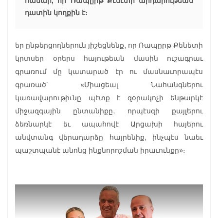
համար, որ Ռապըրթ Քէնէտի արդարութեան
դատին կողքին է։
եր ընթերցողներուն յիշեցնենք, որ Ռապըրթ Քենետի
կրտսեր օրերս հայութեան մասին ուշագրաւ
գրառում մը կատարած էր ու մասնաւորապէս
գրառած՝ «Միացեալ Նահանգներու
կառավարութիւնը պէտք է զօրակոչի ենթարկէ
միջազգային ընտանիքը, որպէսզի քայլերու
ձեռնարկէ եւ ապահովէ Արցախի հայերու
անվտանգ վերադարձը հայրենիք, ինչպէս նաեւ
պաշտպանէ անոնց ինքնորոշման իրաւունքը»։