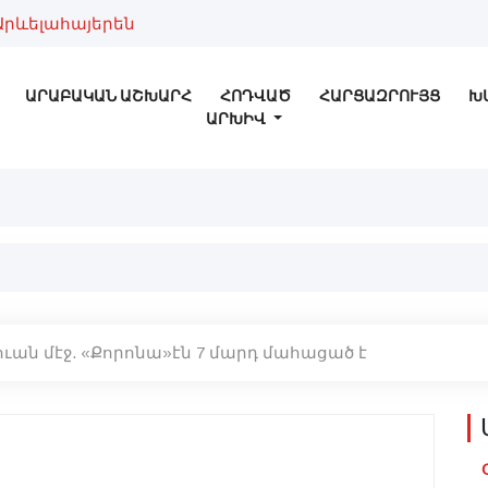
Արևելահայերեն
ԱՐԱԲԱԿԱՆ ԱՇԽԱՐՀ
ՀՈԴՎԱԾ
ՀԱՐՑԱԶՐՈՒՅՑ
Խ
ԱՐԽԻՎ
թուան մէջ. «Քորոնա»էն 7 մարդ մահացած է