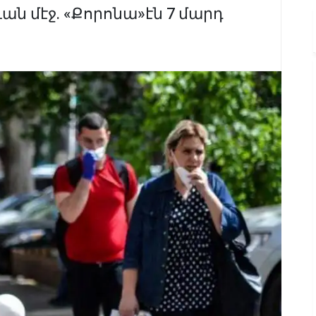
ւան մէջ. «Քորոնա»էն 7 մարդ