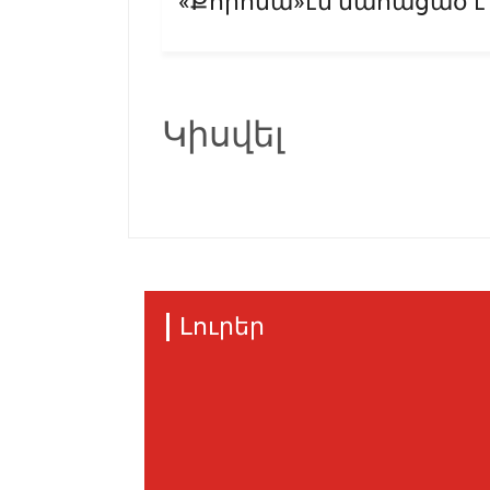
«Քորոնա»էն մահացած է 
Կիսվել
Լուրեր