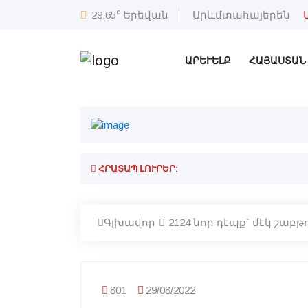
c
29.65
Երեվան
Արևմտահայերեն
ԱՐԵՒԵԼՔ
ՀԱՅԱՍՏԱՆ
ՀՐԱՏԱՊ ԼՈՒՐԵՐ:
Գլխավոր
2124 նոր դէպք` մէկ շաբ
801
29/08/2022