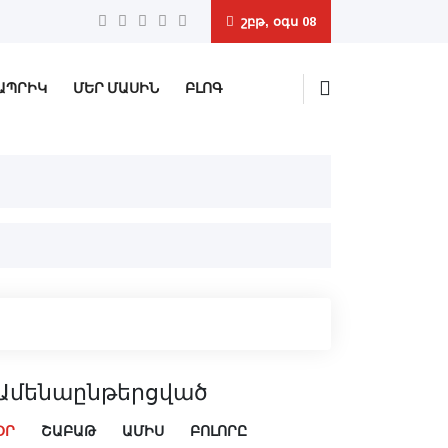
շբթ, օգս 08
ԱՊՐԻԿ
ՄԵՐ ՄԱՍԻՆ
ԲԼՈԳ
Ամենաընթերցված
ՕՐ
ՇԱԲԱԹ
ԱՄԻՍ
ԲՈԼՈՐԸ