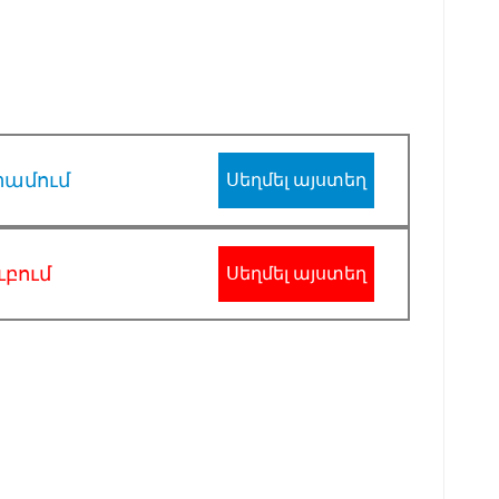
րամում
Սեղմել այստեղ
ւբում
Սեղմել այստեղ