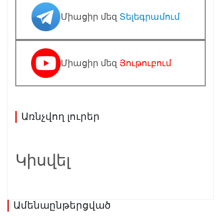
Միացիր մեզ
Տելեգրամում
Միացիր մեզ
Յութուբում
Առնչվող լուրեր
Կիսվել
Ամենաընթերցված