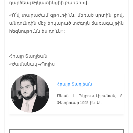
դարձեալ Թլկատինցիի բառերով.
«Ո՜վ տարաժամ գթութի՜ւն, մեռած սրտին քով,
անդունդին մէջ երկարած տժգոյն ճառագայթին
հեգնութիւնն ես դո՛ւն»:
Հրայր Տաղլեան
«Ժամանակ»/Պոլիս
Հրայր Տաղլեան
Ծնած է Պէյրութ-Լիբանան, 8
Փետրուար 1992-ին: Ա...