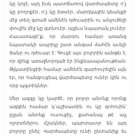
կը կոչէ, այդ իսկ պատճառով վարժապետը ո՛չ
կը բողոքէր, ո՛չ կը խօսէր. մարդկային կեանքի
մէջ տեղ գտած ամենէն դժուարին ու անլուծելի
փուլին մէջ կը գտնուէր. այլեւս նպատակ չունէր:
Հաւատացէ՛ք, որ մարդու համար առանց
նպատակի ապրիլը շատ անգամ մահէն աւելի
ծանր ու դժուար է: Գուցէ այս բոլորին ամօթն է,
որ զինք առաջնորդած էր ինքնասպանութեան:
Թլկատինցիի համար ամենէն զարհուրելին այն
էր, որ հանգուցեալ վարժապետը ունէր կին ու
որբ պզտիկներ:
Մեր ազգը կը կարծէ, որ բոլոր անոնք որոնք
ազգին համար կ՚աշխատին ու կը զոհուին՝
ըլլան անոնք ուսուցիչ, քահանայ թէ այլ
ոլորտներու մշակներ, պարտաւոր են այդ
բոլորը ընել: Վարժապետը ունի ընտանիք եւ