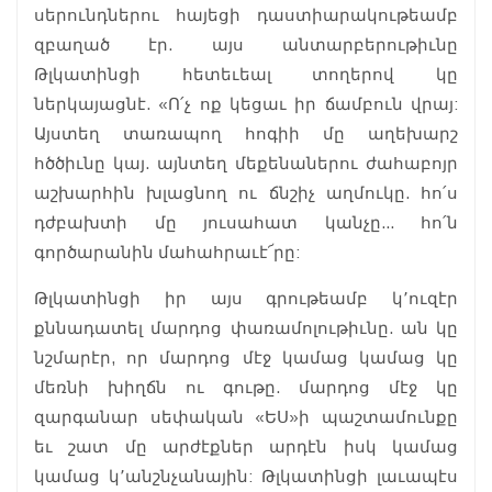
սերունդներու հայեցի դաստիարակութեամբ
զբաղած էր. այս անտարբերութիւնը
Թլկատինցի հետեւեալ տողերով կը
ներկայացնէ. «Ո՛չ ոք կեցաւ իր ճամբուն վրայ:
Այստեղ տառապող հոգիի մը աղեխարշ
հծծիւնը կայ. այնտեղ մեքենաներու ժահաբոյր
աշխարհին խլացնող ու ճնշիչ աղմուկը. հո՛ս
դժբախտի մը յուսահատ կանչը... հո՛ն
գործարանին մահահրաւէ՜րը:
Թլկատինցի իր այս գրութեամբ կ՚ուզէր
քննադատել մարդոց փառամոլութիւնը. ան կը
նշմարէր, որ մարդոց մէջ կամաց կամաց կը
մեռնի խիղճն ու գութը. մարդոց մէջ կը
զարգանար սեփական «ԵՍ»ի պաշտամունքը
եւ շատ մը արժէքներ արդէն իսկ կամաց
կամաց կ՚անշնչանային: Թլկատինցի լաւապէս