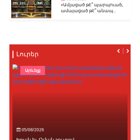
«Ամլացած թէ՞ պարպուած,
ամայացած թէ՞ անապ...
Լուրեր
Արևելք
05/08/2026
Իրան եւ Օման շուտով