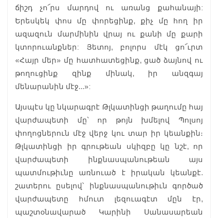
ճիշդ չո՜րս մարդով ու առանց քահանայի:
Երեսկեկ փոս մը փորեցինք, քիչ մը հող իր
ազազուն մարմինին վրայ ու քանի մը քարի
կտորուանքներ: Յետոյ, բոլորս մէկ ցո՜ւրտ
«Հայր մեր» մը հատհատեցինք, ցած ձայնով ու
թողուցինք զինք մինակ, իր անզգայ
մենարանին մէջ...»:
Այսպէս կը նկարագրէ Թլկատինցի թաղումը հայ
վարժապետի մը՝ որ թոյն խմելով Պոլսոյ
փողոցներուն մէջ վերջ կու տար իր կեանքին։
Թլկատինցի իր գրութեան սկիզբը կը նշէ, որ
վարժապետի ինքնասպանութեան այս
պատմութիւնը առնուած է իրական կեանքէ.
շատերու ըսելով՝ ինքնասպանութիւն գործած
վարժապետը հմուտ լեզուագէտ մըն էր,
պաշտօնավարած Կարինի Սանասարեան