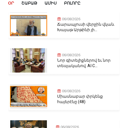
ՕՐ
ՇԱԲԱԹ
ԱՄԻՍ
ԲՈԼՈՐԸ
06/08/2026
Ճարապլուսի վերջին վկան.
Խայաթ Արթինի յի...
06/08/2026
Նոր գիտելիքներով եւ նոր
տեսլականով. AI C...
06/08/2026
Միասնաբար փրկենք
հայերէնը (48)
06/08/2026