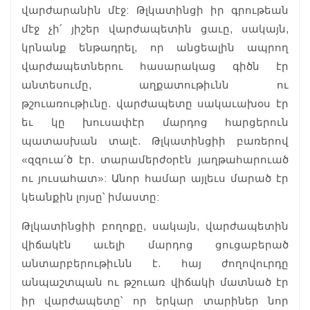
վարժարանին մէջ: Թլկատինցի իր գրութեան
մէջ չի՛ յիշեր վարժապետին ցաւը, սակայն,
կրնանք ենթադրել, որ անցեալին ապրող
վարժապետներու հասարակաց գիծն էր
անտեսումը, աղքատութիւնն ու
թշուառութիւնը. վարժապետը սակաւախօս էր
եւ կը խուսափէր մարդոց հարցերուն
պատասխան տալէ. Թլկատինցիի բառերով
«զզուա՛ծ էր. տարամերժօրէն յաղթահարուած
ու յուսահատ»: Անոր համար այլեւս մարած էր
կեանքին լոյսը՝ իմաստը:
Թլկատինցիի բողոքը, սակայն, վարժապետին
վիճակէն աւելի մարդոց ցուցաբերած
անտարբերութիւնն է. հայ ժողովուրդը
անպաշտպան ու թշուառ վիճակի մատնած էր
իր վարժապետը՝ որ երկար տարիներ նոր