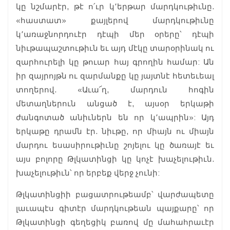
կը նշմարէր, թէ ո՛ւր կ՚երթար մարդկութիւնը.
«հաստատ» քայլերով մարդկութիւնը
կ՚առաջնորդուէր դէպի մեր օրերը՝ դէպի
նիւթապաշտութիւն եւ այդ մէկը տարօրինակ ու
զարհուրելի կը թուար հայ գրողին համար: Ան
իր զայրոյթն ու զարմանքը կը յայտնէ հետեւեալ
տողերով. «Աւա՜ղ, մարդուն հոգին
մետաղներուն անցած է, այսօր երկաթի
ժանգոտած անիւներն են որ կ՚ապրին»: Այդ
երկաթը դրամն էր. նիւթը, որ միայն ու միայն
մարդու եսասիրութիւնը շոյելու կը ծառայէ եւ
այս բոլորը Թլկատինցի կը կոչէ խաչելութիւն.
խաչելութիւն՝ որ երբեք վերջ չունի:
Թլկատինցիի բացատրութեամբ՝ վարժապետը
լաւապէս գիտէր մարդկութեան պայքարը՝ որ
Թլկատինցի գեղեցիկ բառով մը մահահրաւէր