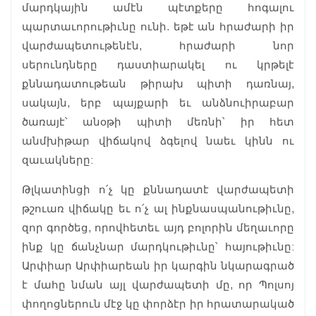
մարդկային ամէն պէտքերը հոգալու
պարտաւորութիւնը ունի. եթէ ան հրաժարի իր
վարժապետութենէն, հրաժարի նոր
սերունդները դաստիարակել ու կրթելէ
քննադատութեան թիրախ պիտի դառնայ,
սակայն, երբ պայքարի եւ անձնուիրաբար
ծառայէ՝ անօթի պիտի մեռնի՝ իր հետ
անմխիթար վիճակով ձգելով նաեւ կինն ու
զաւակները:
Թլկատինցի ո՛չ կը քննադատէ վարժապետի
թշուառ վիճակը եւ ո՛չ ալ ինքնասպանութիւնը,
զոր գործեց, որովհետեւ այդ բոլորին մեղաւորը
ինք կը ճանչնար մարդկութիւնը՝ հայութիւնը:
Արփիար Արփիարեան իր կարգին նկարագրած
է մահը նման այլ վարժապետի մը, որ Պոլսոյ
փողոցներուն մէջ կը փորձէր իր հրատարակած