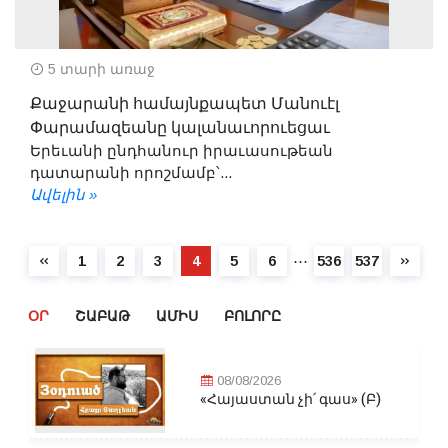
5 տարի առաջ
Քաջարանի համայնքապետ Մանուէլ
Փարամազեանը կալանաւորուեցաւ
Երեւանի ընդհանուր իրաւասութեան
դատարանի որոշմամբ՝...
Ավելին »
⋯
1
2
3
4
5
6
536
537
ՕՐ
ՇԱԲԱԹ
ԱՄԻՍ
ԲՈԼՈՐԸ
08/08/2026
«Հայաստան չի՛ գաս» (Բ)