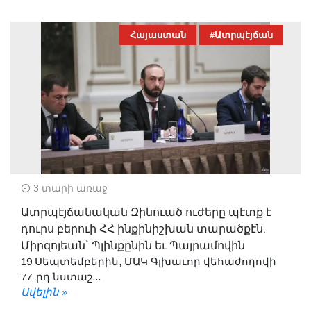
Հայաստան
#Ատրպէյճան
3 տարի առաջ
Ատրպէյճանական Զինուած ուժերը պէտք է
դուրս բերուի ՀՀ ինքինիշխան տարածքէն.
Միրզոյեան` Պլինքընին եւ Պայրամովին
19 Սեպտեմբերին, ՄԱԿ Գլխաւոր վեհաժողովի
77-րդ նստաշ...
Ավելին »