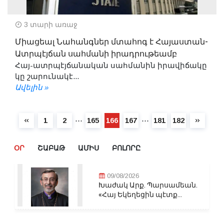
3 տարի առաջ
Միացեալ Նահանգներ մտահոգ է Հայաստան-
Ատրպէյճան սահմանի իրադրութեամբ
Հայ-ատրպէյճանական սահմանին իրավիճակը
կը շարունակէ...
Ավելին »
⋯
⋯
1
2
165
166
167
181
182
ՕՐ
ՇԱԲԱԹ
ԱՄԻՍ
ԲՈԼՈՐԸ
09/08/2026
Խաժակ Արք. Պարսամեան.
«Հայ Եկեղեցին պէտք...