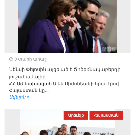
3 տարի առաջ
Նենսի Փելոսին այցելած է Ծիծեռնակաբերդի
յուշահամալիր
ՀՀ ԱԺ նախագահ Ալեն Սիմոնեանի հրաւէրով
Հայաստան կը...
Ավելին »
Արեւելք
Հայաստան