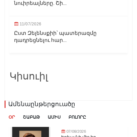
նուիրեալները. Շի...
11/07/2026
Ըստ Զելենսքիի՝ պատերազմը
դադրեցնելու հար...
Կիսուիլ
Ամենաընթերցուածը
ՕՐ
ՇԱԲԱԹ
ԱՄԻՍ
ԲՈԼՈՐԸ
07/08/2026