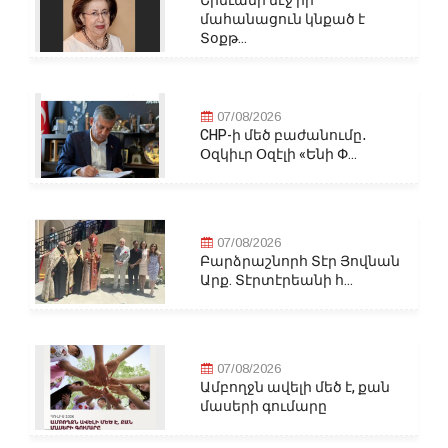
Երեւանի մէջ իր
մահանացուն կնքած է
Տօքթ...
07/08/2026
CHP-ի մեծ բաժանումը․
Օզկիւր Օզէլի «Ենի Փ...
07/08/2026
Բարձրաշնորհ Տէր Յովնան
Արք. Տէրտէրեանի հ...
07/08/2026
Ամբողջն ավելի մեծ է, քան
մասերի գումարը