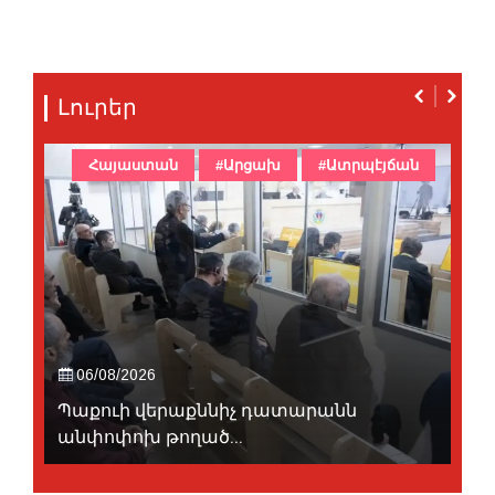
Լուրեր
Հայաստան
#Արցախ
#Ատրպէյճան
06/08/2026
Պաքուի վերաքննիչ դատարանն
անփոփոխ թողած...