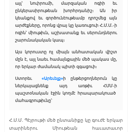
այլ՝ նուիրումի, մարզական ոգիի եւ
ընկերասիրութեան խորհրդանիշ։ Ան իր
կեանքով եւ գործունէութեամբ դրոշմեց այն
արժէքները, որոնց վրայ կը կառուցուի Հ.Մ.Մ.-ի
ոգին՝ միութիւն, աշխատանք եւ սերունդներու
շարունակական կապ։
Այս կորուստը ոչ միայն անհատական վիշտ
մըն է, այլ նաեւ համայնքային մեծ պակաս մը,
որ երկար ժամանակ պիտի զգացուի։
Ստորեւ
«Արեւելք»
ի ընթերցողներուն կը
ներկայացնենք այդ առթիւ ՀՄՄ-ի
պաշտօնական էջին կողմէ հրապարակուած
մահագրութիւնը՝
Հ.Մ.Մ. Պէյրութի մեծ ընտանիքը կը գուժէ երկար
տարիներու Միութեան հաւատաւոր