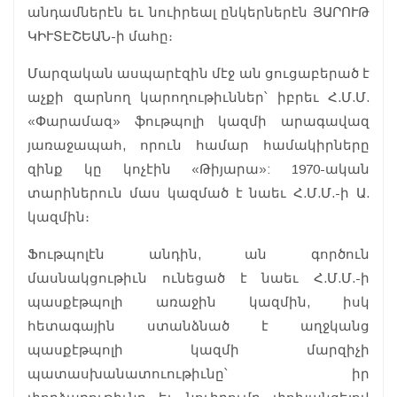
անդամներէն եւ նուիրեալ ընկերներէն ՅԱՐՈՒԹ
ԿԻՒՏԷՇԵԱՆ-ի մահը։
Մարզական ասպարէզին մէջ ան ցուցաբերած է
աչքի զարնող կարողութիւններ՝ իբրեւ Հ.Մ.Մ.
«Փարամազ» ֆութպոլի կազմի արագավազ
յառաջապահ, որուն համար համակիրները
զինք կը կոչէին «Թիյարա»: 1970-ական
տարիներուն մաս կազմած է նաեւ Հ.Մ.Մ.-ի Ա.
կազմին։
Ֆութպոլէն անդին, ան գործուն
մասնակցութիւն ունեցած է նաեւ Հ.Մ.Մ.-ի
պասքէթպոլի առաջին կազմին, իսկ
հետագային ստանձնած է աղջկանց
պասքէթպոլի կազմի մարզիչի
պատասխանատուութիւնը՝ իր