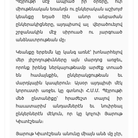
Պէյրութի մէջ ապրած իր օրերը, ուր
միութենական եռանդն ու ընկերական աշխոյժ
կեանքը եղած էին անոր անբաժան
ընկերակիցները, այդպիսով ալ վերածուելով
շրջանակին մէջ սիրուած ու յարգուած
անձնաւորութեան մը։
Կեանքը երբեմն կը կանգ առնէ՝ խոնարհելով
մեր յիշողութիւնները այն մարդոց առջեւ,
որոնք իրենց ներկայութեամբ արժէք տուած
են համայնքին, ընկերակցութեան եւ
մարդկային կապերուն։ Այսօր այդպիսի մէկ
կորուստի առջեւ կը գտնուի Հ.Մ.Մ. Պէյրութի
մեծ ընտանիքը՝ հրաժեշտ տալով իր
հաւատարիմ անդամներէն եւ նուիրեալ
ընկերներէն մէկուն, որ կը կոչուի Յարութ
Կիւտէշեան։
Յարութ Կիւտէշեան անունը միայն անձ մը չէր,