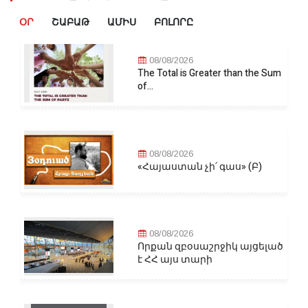
ՕՐ
ՇԱԲԱԹ
ԱՄԻՍ
ԲՈԼՈՐԸ
08/08/2026
The Total is Greater than the Sum
of...
08/08/2026
«Հայաստան չի՛ գաս» (Բ)
08/08/2026
Որքան զբօսաշրջիկ այցելած
է ՀՀ այս տարի