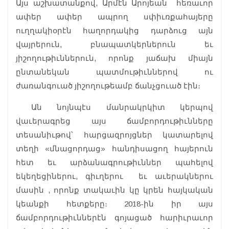
Այս աշխատանքով, Արմէն Արոյեան հեռաւոր
ափեր ափեր ապրող սփիւռքահայերը
ուղղակիօրէն հաղորդակից դարձուց այն
վայրերուն, բնապատկերներուն եւ
յիշողութիւններուն, որոնք յաճախ միայն
ընտանեկան պատմութիւններով ու
ժառանգուած յիշողութեամբ ճանչցուած էին։
Ան նոյնպէս մանրակրկիտ կերպով
վաւերագրեց այս ճամբորդութիւնները
տեսանիւթով՝ հարցազրոյցներ կատարելով
տեղի «մնացորդաց» հանդիսացող հայերուն
հետ եւ արձանագրութիւններ պահելով
եկեղեցիներու, գիւղերու եւ աւերակներու
մասին , որոնք տակաւին կը կրեն հայկական
կեանքի հետքերը։ 2018-ին իր այս
ճամբորդութիւններէն գոյացած հարիւրաւոր