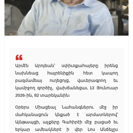
Արմէն Արոյեան՝ սփիւռքահայերը իրենց
նախնեաց հայրենիքին հետ կապող
բազմամեայ ուղեցոյց, վաւերագրող եւ
կամրջող գործիչ, վախճանեցաւ 13 Յունուար
2026-ին, 82 տարեկանին։
Օրերս Միացեալ Նահանգներու մէջ իր
մահկանացուն կնքած է արմատներով՝
Այնթապցի, աչքերը Գահիրէի մէջ բացած եւ
երկար ամեակներէ ի վեր Լոս Անճելըս