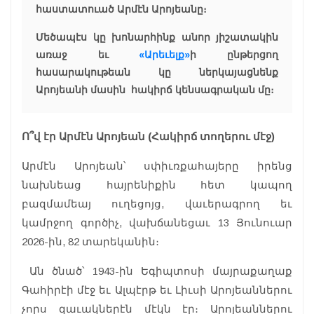
հաստատուած Արմէն Արոյեանը։
Մեծապէս կը խոնարհինք անոր յիշատակին
առաջ եւ
«Արեւելք»
ի ընթերցող
հասարակութեան կը ներկայացնենք
Արոյեանի մասին հակիրճ կենսագրական մը։
Ո՞վ էր Արմէն Արոյեան (Հակիրճ տողերու մէջ)
Արմէն Արոյեան՝ սփիւռքահայերը իրենց
նախնեաց հայրենիքին հետ կապող
բազմամեայ ուղեցոյց, վաւերագրող եւ
կամրջող գործիչ, վախճանեցաւ 13 Յունուար
2026-ին, 82 տարեկանին։
Ան ծնած՝ 1943-ին Եգիպտոսի մայրաքաղաք
Գահիրէի մէջ եւ Ալպէրթ եւ Լիւսի Արոյեաններու
չորս զաւակներէն մէկն էր։ Արոյեաններու