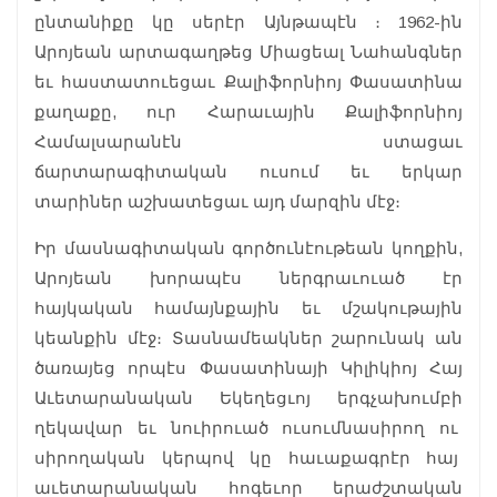
ընտանիքը կը սերէր Այնթապէն ։ 1962-ին
Արոյեան արտագաղթեց Միացեալ Նահանգներ
եւ հաստատուեցաւ Քալիֆորնիոյ Փասատինա
քաղաքը, ուր Հարաւային Քալիֆորնիոյ
Համալսարանէն ստացաւ
ճարտարագիտական ուսում եւ երկար
տարիներ աշխատեցաւ այդ մարզին մէջ։
Իր մասնագիտական գործունէութեան կողքին,
Արոյեան խորապէս ներգրաւուած էր
հայկական համայնքային եւ մշակութային
կեանքին մէջ։ Տասնամեակներ շարունակ ան
ծառայեց որպէս Փասատինայի Կիլիկիոյ Հայ
Աւետարանական Եկեղեցւոյ երգչախումբի
ղեկավար եւ նուիրուած ուսումնասիրող ու
սիրողական կերպով կը հաւաքագրէր հայ
աւետարանական հոգեւոր երաժշտական