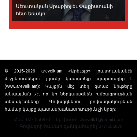
Սէուտական Արաբիոյ եւ Փաքիստանի
հետ եռակո...
© 2015-2026 arevelk.am «Արեւելք» լրատուականէն
մէջբերումներու յղումը կատարելը պարտադիր է
(www.arevelk.am): Կայքին մէջ տեղ գտած նիւթերը
անպայման չէ, որ կը ներկայացնեն խմբագրութեան
տեսակէտները: Գովազդներու բովանդակութեան
համար կայքը պատասխանատուութիւն չի կրեր:
Հեռ՝ 077-556870
Էլ. փոստ՝ Arevelk1@gmail.com
Գովազդի համար զանգահարել`077-556870