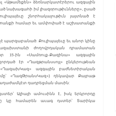
դնել «Աթամեքեն» ձեռնարկատէրերու ազգային
 նախագահի իմ լիազօրութիւնները», ըսած
ւլիպայեւը շնորհակալութիւն յայտնած է
ատանքի համար եւ ամփոփած է աշխատանքի
 պարզաբանած: Քուլիպայեւը եւ անոր կինը
Ղազախստանի ժողովրդական դրամատան
ր 15-ին «Սամռուք-Քազինա» ազգային
որդած էր «Ղազթրանսսոյլ» ընկերութեան
 «ՂազախԿազ» ազգային բաժնետիրական
ւմը՝ «ՂազԹրանսԿազ») ղեկավար Քայրաթ
վաղաժամկէտ դադրեցման մասին:
տեր՝ Ալիայի ամուսինն է, իսկ երկրորդը
րը կը համարեն աւագ դստեր՝ Տարիկա