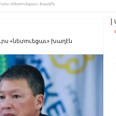
ւրս «նետուեցաւ» խաղէն
րս «նետուեցաւ» խաղէն