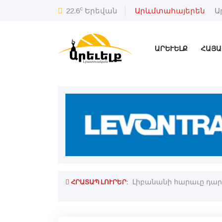
c
22.6
Երեվան
Արևմտահայերեն
Ա
ԱՐԵՒԵԼՔ
ՀԱՅԱ
ՀՐԱՏԱՊ ԼՈՒՐԵՐ:
յ․ Ռուսիոյ ԱԳՆ պաշտօնեայ
Լիբանանի հարաւը դար