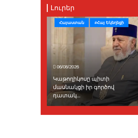
Լուրեր
իա
Հայաստան
#Հայ Եկեղեցի
06/08/2026
Կաթողիկոսը պիտի
ոյ
մասնակցի իր գործով
նալո...
դատակ...