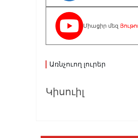
Միացիր մեզ
Յութո
Առնչուող լուրեր
Կիսուիլ