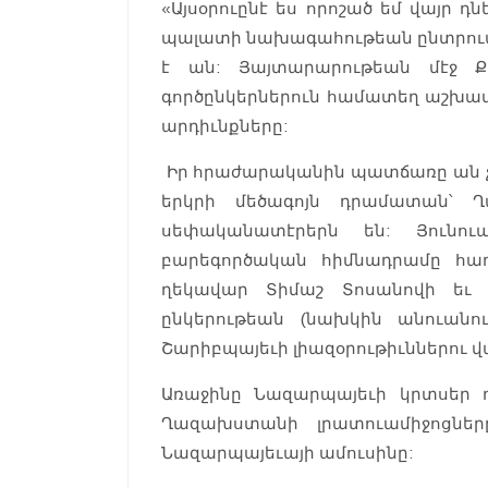
«Այսօրուընէ ես որոշած եմ վայր 
պալատի նախագահութեան ընտրուած
է ան: Յայտարարութեան մէջ Քո
գործընկերներուն համատեղ աշխ
արդիւնքները:
Իր հրաժարականին պատճառը ան չէ
երկրի մեծագոյն դրամատան՝ 
սեփականատէրերն են: Յունուա
բարեգործական հիմնադրամը հաղ
ղեկավար Տիմաշ Տոսանովի եւ
ընկերութեան (նախկին անուանո
Շարիբպայեւի լիազօրութիւններու 
Առաջինը Նազարպայեւի կրտսեր դս
Ղազախստանի լրատուամիջոցնե
Նազարպայեւայի ամուսինը: