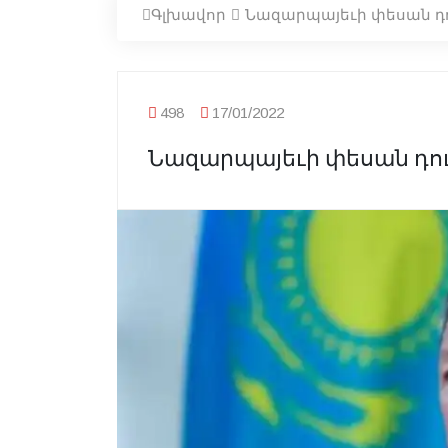
Գլխավոր
Նազարպայեւի փեսան դո
498
17/01/2022
Նազարպայեւի փեսան դու