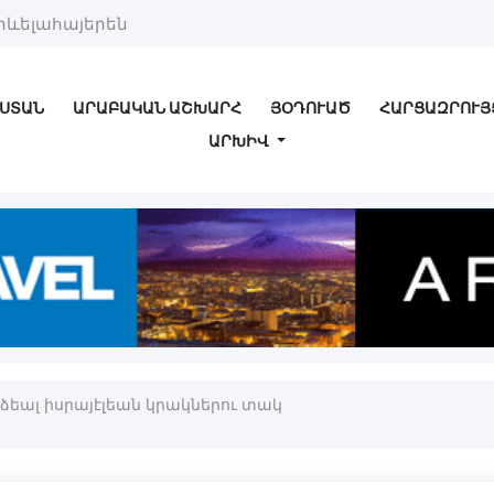
րևելահայերեն
ՍՏԱՆ
ԱՐԱԲԱԿԱՆ ԱՇԽԱՐՀ
ՅՕԴՈՒԱԾ
ՀԱՐՑԱԶՐՈՒՅ
ԱՐԽԻՎ
ձեալ իսրայէլեան կրակներու տակ