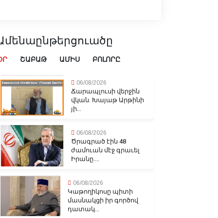
Ամենաընթերցուածը
ՕՐ
ՇԱԲԱԹ
ԱՄԻՍ
ԲՈԼՈՐԸ
06/08/2026
Ճարապլուսի վերջին
վկան. Խայաթ Արթինի
յի...
06/08/2026
Ծրագրած էին 48
ժամուան մէջ գրաւել
Իրանը....
06/08/2026
Կաթողիկոսը պիտի
մասնակցի իր գործով
դատակ...