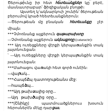
Ծերութիւնը իր հետ 
հետեւանքներ
 կը բերէ, 
մասնաւորաբար՝ ֆիզիքական բնոյթի:
            Այստեղ կ’ակնարկուի շունին՝ ծերութեան 
բերումով կրած հեետեւանքներուն:
---Ծերութեան մը բնական  
հետեւանքը
  չէր 
միայն: 
***Չմոռնանք աչքերուն 
գաթարախտը
:
---Չմոռնանք աչքերուն 
ակնաքողը 
(cataracte):
*** Այդ ուռեցքները վէրքի
կերպա
ռ
անքին տակ 
յայտնուեցան:
՝
---Այդ ուռեցքները վէրքի
կերպա
ր
անքին տակ 
յայտնուեցան:
***Մահացու վա
ռ
ակի հետ գործ ունէին:
---վա
ր
ակ...
***Հապճ
է
պ դատողութեանս մէջ:
---հապճ
ե
պ...
***Այդ թախ
ս
ալից օրը...
---Այդ   թախ
ծ
ալից  օրը...
***[Շնիկը]  
պատմուածքներուս խօսուն 
հերոսներէն մէկը դար
ցաւ
: