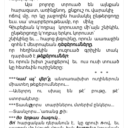
Այս բոլորը տրուած են այնքան 
հարազատ, առինքնող,  քնքուշ ու վարակիչ
ոճով մը, որ կը յաջողին համակել ընթերցողը 
եւս. սա՛ տարբերութեամբ, որ    մինչ
Գիւբելեան կ’ողբայ  կորուստը մի՛այն շնիկին, 
ընթերցողը կ’ողբայ երկու կորուստ՝
շնիկինը եւ ... հայոց լեզուինը, որուն  աառաջին 
զոհն է մեսրոպեան 
դեգերումները,
որ հեղինակին  յուզուած գրիչին տակ  
դարձած է
 թեքերումներ
:
Եւ որուն խիտ շարքերով  եւ  ուս ուսի տուած 
կը հետեւին ուրիշները:
*   *   *
***
Կամ ալ՝ վեր՜ջ,
 անտառախիտ ուղիներուն 
միատեղ թեքերումներու...
---Աւելորդ ու սխալ են թէ՛ բութը, թէ՛ 
ստորակէտը:
***Տասն
ը
չորս
տարիներու մտերիմ ընկերս...
---Տասնչորս...՝առանց 
ը
-ի:
***
Յօ  երթաս
ձագուկ
.
..
Յո
՝ հարցական դերանուն է,  կը գրուի 
ո
-ով,  եւ 