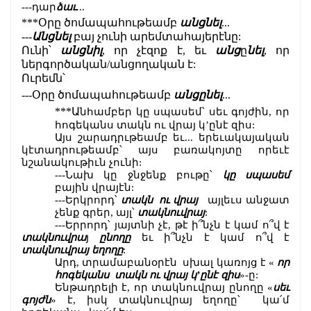
---դար
ձաւ.
..
***Օրը ծոմապահութեամբ 
անցնել
...
---
Անցնել
 բայ չունի արեմտահայերէնը:
Ունի՝ 
անցնիլ
, որ չէզոք է, եւ 
անց
ը
նել
, որ 
ներգործական/անցողական է:
Ուրեմն՝ 
---Օրը ծոմապահութեամբ 
անցընել
...
***Ա
նհամբեր կը սպասեմ՝ սեւ գոյժին, որ 
հոգեկանս տակն ու վրայ կ’ընէ զիս:
Այս շարադրւթեամբ եւ... երեւակայական 
կէտադրութեամբ՝ այս բառակոյտը որեւէ 
նշանակութիւն չունի:
---Նախ կը ջնջենք բութը՝ 
կը սպասեմ
բային վրայէն:
---Երկրորդ՝ 
տակն  ու վրայ
   այլեւս անջատ 
չենք գրեր, այլ՝ 
տակնուվրայ
:
---Երրորդ՝ յայտնի չէ, թէ ի՞նչն է կամ ո՞վ է 
տակնուվրա
յ 
ընողը
 եւ ի՞նչն է կամ ո՞վ է 
տակնուվրայ եղողը
:
Արդ, տրամաբանօրէն  սխալ կառոյց է «
 որ 
հոգեկանս  տակն ու վրայ կ’ընէ զիս
»-ը:
Ենթադրելի է, որ տակնուվրայ ընողը «
սեւ 
գոյժն
» է, իսկ տակնուվրայ եղողը՝  կա՛մ 