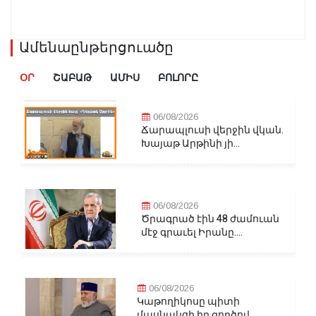
Ամենաընթերցուածը
ՕՐ
ՇԱԲԱԹ
ԱՄԻՍ
ԲՈԼՈՐԸ
06/08/2026
Ճարապլուսի վերջին վկան.
Խայաթ Արթինի յի...
06/08/2026
Ծրագրած էին 48 ժամուան
մէջ գրաւել Իրանը....
06/08/2026
Կաթողիկոսը պիտի
մասնակցի իր գործով