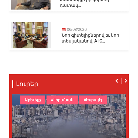
դատակ...
06/08/2026
Նոր գիտելիքներով եւ նոր
տեսլականով. AI C...
Լուրեր
Արեւելք
#Լիբանան
#Իսրայէլ