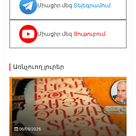
Միացիր մեզ
Տելեգրամում
Միացիր մեզ
Յութուբում
Առնչուող լուրեր
06/08/2026