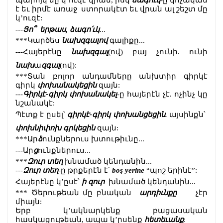
պարոյկ մը կ’ուզէ վրան, իսկ 
ձագուկ
-ը կոչական 
է եւ իրմէ առաջ  ստորակէտ եւ վրան ալ շեշտ մը 
կ’ուզէ:
---
Յո՞  երթաս, ձագո՛ւկ
...
***Կարծես 
նախզգալով
 գալիքը...
---Հայերէնը 
նախզգալ
(ով) բայ չունի. ունի 
նախ
ա
զգալ
(ով):
***Տան բոլոր անդամները անխտիր գիրկէ 
գիրկ 
փոխանակեցին 
զայն:
---
Գիրկէ-գիրկ փոխանակել
-ը հայերէն չէ. ոչինչ կը 
նշանակէ: 
Պէտք է ըսել՝ 
գիրկէ-գիրկ փոխանցեցին. 
այսինքն՝  
փոխնիփոխ գրկեցին
 զայն:
***Ար
ձ
ունքներուս խտութիւնը...
---Ար
ց
ունքներուս...
***
Զուր տեղ
 խնամած կենդանին...
---
Զուր տեղ
-ը թրքերէն է՝
 boş yerine
 “պոշ երինէ”: 
Հայերէնը կ’ըսէ՝ 
ի զուր 
 խնամած կենդանին...
*** Ծերութեան մը բնական  
արդիւնքը
     չէր 
միայն:
Երբ կ’ակնարկենք բացասական 
հասկացութեան, ապա կ’ըսենք
 հետեւանք
: