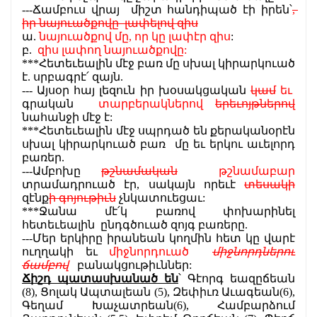
---Ճամբուս վրայ  միշտ հանդիպած էի իրեն՝
, 
իր նայուածքովը  լափելով զիս
ա. 
նայուածքով մը, որ կը լափէր զիս
:
բ.  
զիս լափող նայուածքովը:
***Հետեւեալին մէջ բառ մը սխալ կիրարկուած 
է. սրբագրէ՛ զայն.
--- Այսօր հայ լեզուն իր խօսակցական 
կամ
եւ
գրական
  տարբերակներով 
երեւոյթներով
նահանջի մէջ է:  
***Հետեւեալին մէջ սպրդած են քերականօրէն 
սխալ կիրարկուած բառ  մը եւ երկու աւելորդ 
բառեր. 
---Ամբոխը 
թշնամական
թշնամաբար
տրամադրուած էր, սակայն որեւէ 
տեսակի
զէնք
ի գոյութիւն
 չնկատուեցաւ:
***Ջանա մէ՛կ բառով փոխարինել 
հետեւեալին  ընդգծուած զոյգ բառերը.
---Մեր երկիրը իրանեան կողմին հետ կը վարէ 
ուղղակի եւ 
միջնորդուած 
միջնորդներու
ճամբով
  բանակցութիւններ:
Ճիշդ պատասխանած են
՝ Գէորգ եազըճեան 
(8), Ցոլակ Ապտալեան (5), Զեփիւռ Աւագեան(6), 
Գեղամ Խաչատրեան(6), Համբարձում 