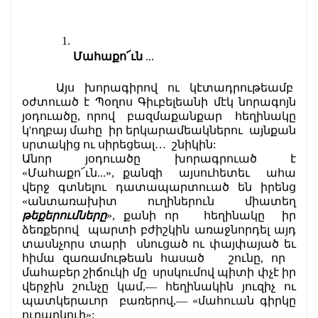
Մահաքո՜ւն 
...
Այս խորագիրով ու կէտադրութեամբ  
օժտուած է Պօղոս Գիւբելեանի մէկ նորագոյն 
յօդուածը, որով  բազմաքանքար  հեղինակը 
կ'ողբայ մահը  իր երկարամեակներու  այնքան 
սրտակից ու սիրեցեալ…  շնիկին:
Անոր յօդուածը խորագրուած է 
«Մահաքո՜ւն...», քանզի  այսուհետեւ  ահա 
վերջ գտնելու դատապարտուած են իրենց 
«անտառախիտ ուղիներուն միատեղ 
թեքերումները
», քանի որ   հեղինակը  իր 
ձեռքերով  պարտի բժիշկին առաջնորդել այդ 
տասնչորս տարի  սնուցած ու փայփայած եւ 
հիմա զառամութեան հասած   շունը, որ   
մահաբեր շիճուկի մը  սրսկումով պիտի փչէ իր 
վերջին շունչը կամ,— հեղինակին յուզիչ ու 
պատկերաւոր  բառերով,— «մահուան գիրկը 
ուղարկուի»: