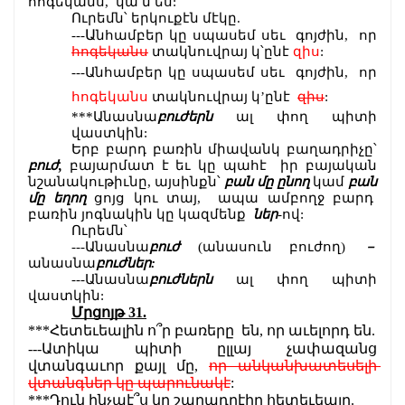
հոգեկանս,  կա՛մ ես:
Ուրեմն՝ երկուքէն մէկը.
Ա
---
նհամբեր կը սպասեմ սեւ  գոյժին,  որ 
հոգեկանս
 տակնուվրայ կ՝ընէ 
զիս
:
---Անհամբեր կը սպասեմ սեւ  գոյժին,  որ 
հոգեկանս
 տակնուվրայ կ’ընէ  
զիս
:
***Անասնա
բուժերն
 ալ փող պիտի 
վաստկին:
Երբ բարդ բառին միավանկ բաղադրիչը՝ 
բուժ,
 բայարմատ է եւ կը պահէ  իր բայական 
նշանակութիւնը, այսինքն՝ 
բան մը ընող
 կամ
 բան 
մը եղող
 ցոյց կու տայ,  ապա ամբողջ բարդ  
բառին յոգնակին կը կազմենք  
ներ
-ով:
Ուրեմն՝
---Անասնա
բուժ 
(անասուն բուժող) 
－ 
անասնա
բուժներ:
---Անասնա
բուժներն
 ալ փող պիտի 
վաստկին:
Մրցոյթ 31.
***Հետեւեալին ո՞ր բառերը  են, որ աւելորդ են.
---Ատիկա պիտի ըլլայ չափազանց 
վտանգաւոր քայլ մը, 
որ անկանխատեսելի 
վտանգներ կը պարունակէ
:
***Դուն ինչպէ՞ս կը շարադրէիր հետեւեալը.