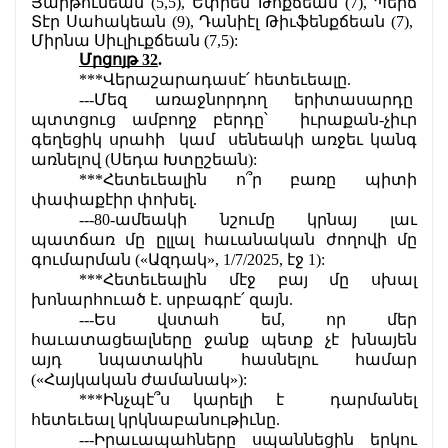
Յարթունեան (5,5), Եփրեմ Թոքճեան (7), Պերճ 
Տէր Սահակեան (9), Դանիէլ Թիւֆենքճեան (7),  
Միրնա Սիւլիւքճեան (7,5):
Մրցոյթ 32
.
***Վերաշարադասէ՛ հետեւեալը.
---Մեզ առաջնորդող երիտասարդը  
պտտցուց ամբողջ բերդը՝  իւրաքան-չիւր 
գեղեցիկ սրահի  կամ  սենեակի առջեւ կանգ 
առնելով
(Սեդա Խտըշեան):
***Հետեւեալին ո՞ր բառը պիտի 
փափաքէիր փոխել.
---80-ամեակի նշումը կրնայ լաւ 
պատճառ մը ըլլալ հաւանական ժողովի մը 
գումարման («Ազդակ», 1/7/2025, էջ 1):
***Հետեւեալին մէջ բայ մը սխալ 
խոնարհուած է. սրբագրէ՛ զայն.
---Ես վստահ եմ, որ մեր 
հաւատացեալները ջանք պետք չէ խնայեն 
այդ նպատակին հասնելու համար 
(«Հայկական ժամանակ»):
***Ինչպէ՞ս կարելի է  դարմանել 
հետեւեալ կրկնաբանութիւնը.
---Իրաւապահները սպաննեցին երկու 