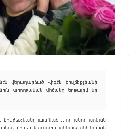
նէն վերադարձած Վիգէն Էուլճեքչեանի
սնոյն առողջական վիճակը երթալով կը
 Էուլճեքչեանը յայտնած է, որ անոր արեան
շկները կ՚ըսեն՝ կայ սրտի յանկարծակի կանգի