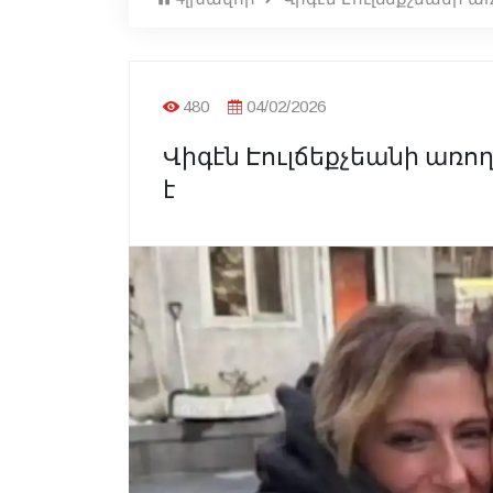
480
04/02/2026
Վիգէն Էուլճեքչեանի ա
է