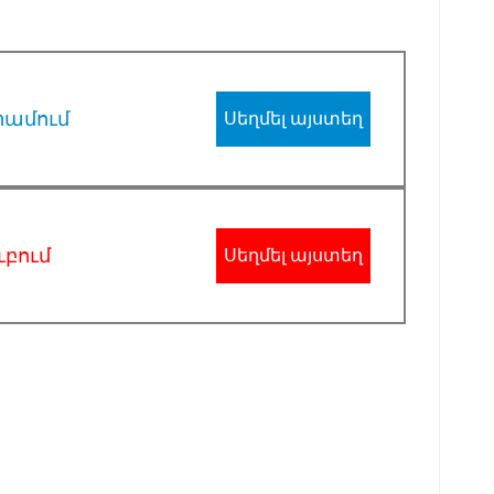
րամում
Սեղմել այստեղ
ւբում
Սեղմել այստեղ