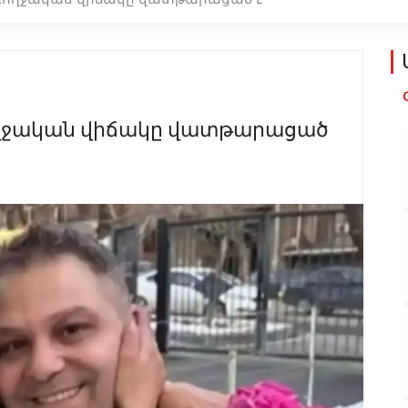
ռողջական վիճակը վատթարացած