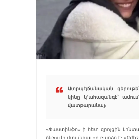
Ատրպէյճանական գերութե
կինը կ՚ահազանգէ՝ ամու
վատթարանայ։
«Փաստինֆո»-ի հետ զրոյցին Լինտա
ճնշումը վտանգաւոր բարձր է։ «Բժի