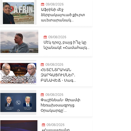
09/08/2026
Աֆրինի մէջ
ձերբակալուած քիւրտ
աւետարանակ...
09/08/2026
Մէկ դրօշ, բայց ի՞նչ կը
նշանակէ «Համահայկ...
09/08/2026
ՀԵՏԸՆՏՐԱԿԱՆ
ԶԱՐԳԱՑՈՒՄՆԵՐ․
ԲԱՆԱՎԵՃ - Սագ...
09/08/2026
Փաշինեան- Թրամփ
հեռախօսազրոյց.
Օրակարգը՝...
09/08/2026
«Հայաստանը