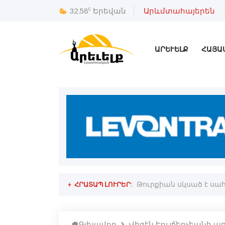
c
32.58
Երեվան
Արևմտահայերեն
ԱՐԵՒԵԼՔ
ՀԱՅԱ
ՀՐԱՏԱՊ ԼՈՒՐԵՐ:
կոլ Փաշինեան
Թուրքիան սկսած է սա
Գլխավոր
Վիգէն Էուլճեքչեանի 