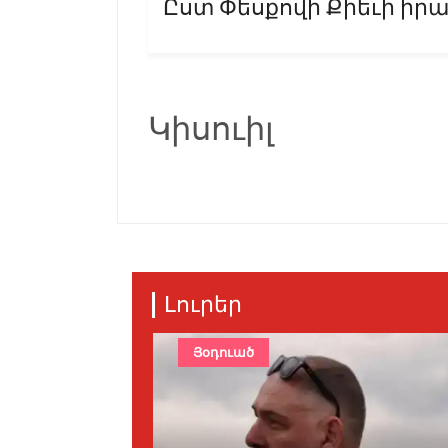
Ըստ Փեսքովի Քիեւի իրա
Կիսուիլ
Լուրեր
Յօդուած