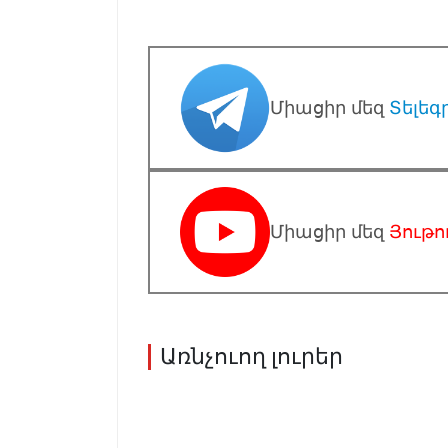
Միացիր մեզ
Տելեգ
Միացիր մեզ
Յութո
Առնչուող լուրեր