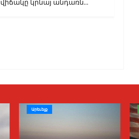
վիճակը կրնայ անդառն...
Արեւելք