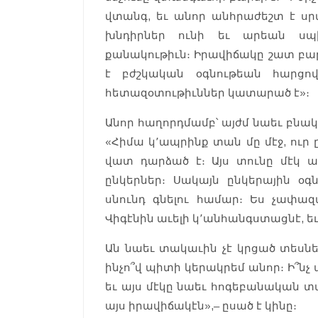
վտանգ, եւ անոր անհրաժեշտ է սր
խնդիրներ ունի եւ արեան սպիտ
քանակութիւն։ Իրավիճակը շատ բա
է բժշկական օգնութեան հարցով
հետազօտութիւններ կատարած է»։
Անոր հաղորդմամբ՝ այժմ նաեւ բնա
«Հիմա կ՚ապրինք տան մը մէջ, ուր 
վատ դարձած է։ Այս տունը մէկ 
ընկերներ։ Սակայն ընկերային օգ
սնունդ գնելու համար։ Ես չափա
Վիգէնին աւելի կ՚անհանգստացնէ, եւ
Ան նաեւ տակաւին չէ կրցած տեսնել
ինչո՞վ պիտի կերակրեմ անոր։ Ի՞նչ 
եւ այս մէկը նաեւ հոգեբանական 
այս իրավիճակէն»,– ըսած է կինը։