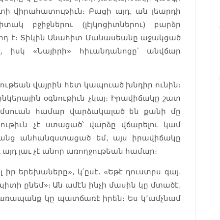
տի վիրահատութիւն։ Բացի այդ, ան լեարդի
ակ բջիջներու (լէյկոցիտներու) բարձր
րդ է։ Տիկին Անահիտ Մանասեանը աջակցած
, իսկ «Նայիրի» հիւանդանոցը՝ անվճար
կութեան վայրին հետ կապուած խնդիր ունին։
ընկերային օգնութիւն չկայ։ Իրավիճակը շատ
ամսուան համար վարձակալած են քանի մը
նութիւն չէ ստացած՝ վարձը վճարելու կամ
զանց անհանգստացած եմ, այս իրավիճակը
 այդ լաւ չէ անոր առողջութեան համար։
 իր երեխաները», կ՛ըսէ. «Եթէ դուստրս գայ,
պիտի ընեմ»։ Ան ամէն ինչի մասին կը մտածէ,
տառապանք կը պատճառէ իրեն։ Ես կ՚ամչնամ