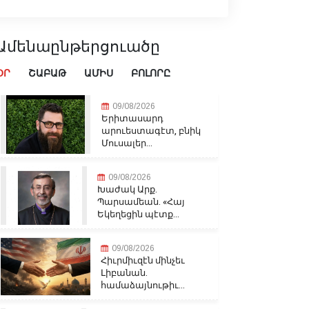
Ամենաընթերցուածը
ՕՐ
ՇԱԲԱԹ
ԱՄԻՍ
ԲՈԼՈՐԸ
09/08/2026
Երիտասարդ
արուեստագէտ, բնիկ
Մուսալեր...
09/08/2026
Խաժակ Արք.
Պարսամեան. «Հայ
Եկեղեցին պէտք...
09/08/2026
Հիւրմիւզէն մինչեւ
Լիբանան.
համաձայնութիւ...