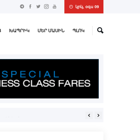
կրկ, օգս 09
Ց
ԽԱՊՐԻԿ
ՄԵՐ ՄԱՍԻՆ
ՊԼՈԿ
ՀԵՏԸՆՏՐԱԿԱՆ ԶԱՐԳԱՑՈՒՄՆ