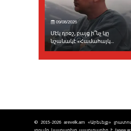
09/08/2026
ԱՆԱՎԵՃ -
Մէկ դրօշ, բայց ի՞նչ կը
նշանակէ «Համահայկ...
© 2015-2026 arevelk.am «Արեւելք» լրա
յղումը կատարելը պարտադիր է (www.arev