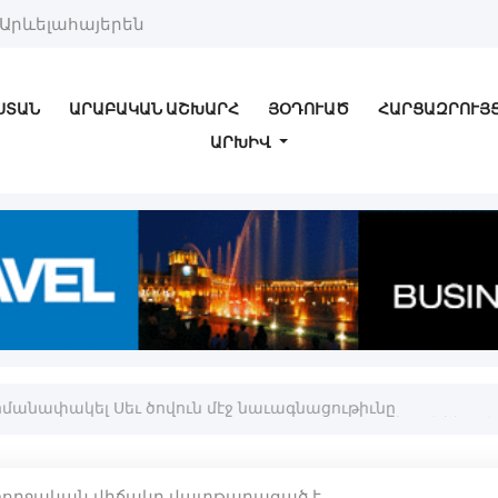
Արևելահայերեն
ՍՏԱՆ
ԱՐԱԲԱԿԱՆ ԱՇԽԱՐՀ
ՅՕԴՈՒԱԾ
ՀԱՐՑԱԶՐՈՒՅ
ԱՐԽԻՎ
հմանափակել Սեւ ծովուն մէջ նաւագնացութիւնը
առողջական վիճակը վատթարացած է