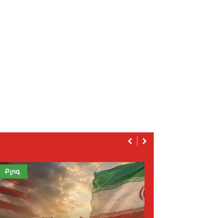
Բլոգ
Խապրիկ